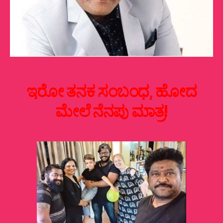
ಇರೋ ತನಕ ಸಂಬ‍ಂಧ, ಹೋದ
ಮೇಲೆ ನೆನಪು ಮಾತ್ರ!