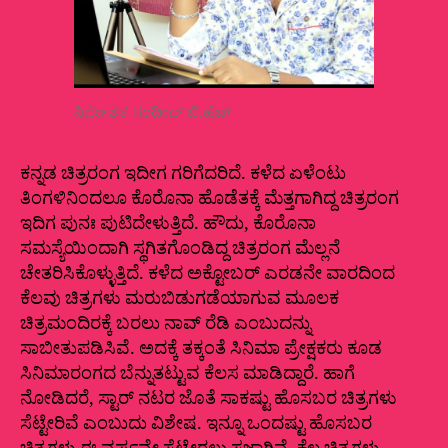
ನಿರ್ದೇಶಕ ಸಂದೀಪ್‌ ಬಿ.ಹೆಚ್
ಕನ್ನಡ ಚಿತ್ರರಂಗ ಇದೀಗ ಗರಿಗೆದರಿದೆ. ಕಳೆದ ಏಳೆಂಟು
ತಿಂಗಳಿನಿಂದಲೂ ಕೊರೊನಾ ಹೊಡೆತಕ್ಕೆ ಮೆತ್ತಗಾಗಿದ್ದ ಚಿತ್ರರಂಗ
ಇದಿಗ ಪುನಃ ಪುಟಿದೇಳುತ್ತಿದೆ. ಹೌದು, ಕೊರೊನಾ
ಸಮಸ್ಯೆಯಿಂದಾಗಿ ಸ್ಥಗಿತಗೊಂಡಿದ್ದ ಚಿತ್ರರಂಗ ಮೆಲ್ಲನೆ
ಚೇತರಿಸಿಕೊಳ್ಳುತ್ತಿದೆ. ಕಳೆದ ಅಕ್ಟೋಬರ್ ಎರಡನೇ ವಾರದಿಂದ‌
ಕೆಲವು ಚಿತ್ರಗಳು ಮರುಬಿಡುಗಡೆಯಾಗುವ ಮೂಲಕ
ಚಿತ್ರಮಂದಿರಕ್ಕೆ ಬರಲು ನಾವ್‌ ರೆಡಿ ಎಂಬುದನ್ನು
ಸಾಬೀತುಪಡಿಸಿವೆ. ಅದಕ್ಕೆ ತಕ್ಕಂತೆ ಸಿನಿಮಾ ಪ್ರೇಕ್ಷಕರು ಕೂಡ
ಸಿನಿಮಾರಂಗದ ಬೆನ್ನುತಟ್ಟುವ ಕೆಲಸ ಮಾಡಿದ್ದಾರೆ. ಹಾಗೆ
ನೋಡಿದರೆ, ಸ್ಟಾರ್‌ ನಟರ ಜೊತೆ ಸಾಕಷ್ಟು ಹೊಸಬರ ಚಿತ್ರಗಳು
ಸೆಟ್ಟೇರಿವೆ ಎಂಬುದು ವಿಶೇಷ. ಇನ್ನೂ ಒಂದಷ್ಟು ಹೊಸಬರ