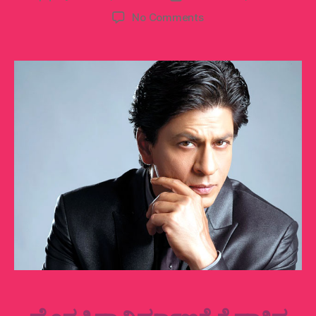
author
date
on
No Comments
ಲವ್‌
ಹಾಸ್ಟೆಲ್‌ನಲ್ಲಿ
ನಿಂತ
ಶಾರುಖ್!