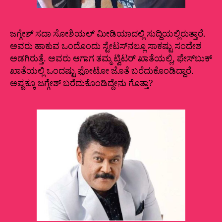
ಜಗ್ಗೇಶ್‌ ಸದಾ ಸೋಶಿಯಲ್‌ ಮೀಡಿಯಾದಲ್ಲಿ ಸುದ್ದಿಯಲ್ಲಿರುತ್ತಾರೆ.
ಅವರು ಹಾಕುವ ಒಂದೊಂದು ಸ್ಟೇಟಸ್‌ನಲ್ಲೂ ಸಾಕಷ್ಟು ಸಂದೇಶ
ಅಡಗಿರುತ್ತೆ. ಅವರು ಆಗಾಗ ತಮ್ಮ ಟ್ವಿಟರ್‌ ಖಾತೆಯಲ್ಲಿ, ಫೇಸ್‌ಬುಕ್‌
ಖಾತೆಯಲ್ಲಿ ಒಂದಷ್ಟು ಫೋಟೋ ಜೊತೆ ಬರೆದುಕೊಂಡಿದ್ದಾರೆ.
ಅಷ್ಟಕ್ಕೂ ಜಗ್ಗೇಶ್‌ ಬರೆದುಕೊಂಡಿದ್ದೇನು ಗೊತ್ತಾ?