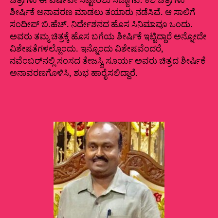
ಚಿತ್ರಗಳು ಈ ವರ್ಷವೇ ಸೆಟ್ಟೇರಲು ಸಜ್ಜಾಗಿವೆ. ಕೆಲ ಚಿತ್ರಗಳು
ಶೀರ್ಷಿಕೆ ಅನಾವರಣ ಮಾಡಲು ತಯಾರು ನಡೆಸಿವೆ. ಆ ಸಾಲಿಗೆ
ಸಂದೀಪ್‌ ಬಿ.ಹೆಚ್.‌ ನಿರ್ದೇಶನದ ಹೊಸ ಸಿನಿಮಾವೂ ಒಂದು.
ಅವರು ತಮ್ಮ ಚಿತ್ರಕ್ಕೆ ಹೊಸ ಬಗೆಯ ಶೀರ್ಷಿಕೆ ಇಟ್ಟಿದ್ದಾರೆ ಅನ್ನೋದೇ
ವಿಶೇಷತೆಗಳಲ್ಲೊಂದು. ಇನ್ನೊಂದು ವಿಶೇಷವೆಂದರೆ,
ನವೆಂಬರ್‌ನಲ್ಲಿ ಸಂಸದ ತೇಜಸ್ವಿ ಸೂರ್ಯ ಅವರು ಚಿತ್ರದ ಶೀರ್ಷಿಕೆ
ಅನಾವರಣಗೊಳಿಸಿ, ಶುಭ ಹಾರೈಸಲಿದ್ದಾರೆ.