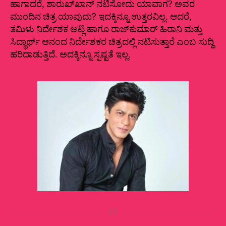
ಹಾಗಾದರೆ, ಶಾರುಖ್‌ಖಾನ್‌ ನಟಿಸೋದು ಯಾವಾಗ? ಅವರ
ಮುಂದಿನ ಚಿತ್ರ ಯಾವುದು? ಇದಕ್ಕಿನ್ನೂ ಉತ್ತರವಿಲ್ಲ. ಆದರೆ,
ತಮಿಳು ನಿರ್ದೇಶಕ ಅಟ್ಲಿ ಹಾಗೂ ರಾಜ್‌ಕುಮಾರ್‌ ಹಿರಾನಿ ಮತ್ತು
ಸಿದ್ಧಾರ್ಥ್‌ ಆನಂದ ನಿರ್ದೇಶಕರ ಚಿತ್ರದಲ್ಲಿ ನಟಿಸುತ್ತಾರೆ ಎಂಬ ಸುದ್ದಿ
ಹರಿದಾಡುತ್ತಿದೆ. ಅದಕ್ಕಿನ್ನೂ ಸ್ಪಷ್ಟತೆ ಇಲ್ಲ.