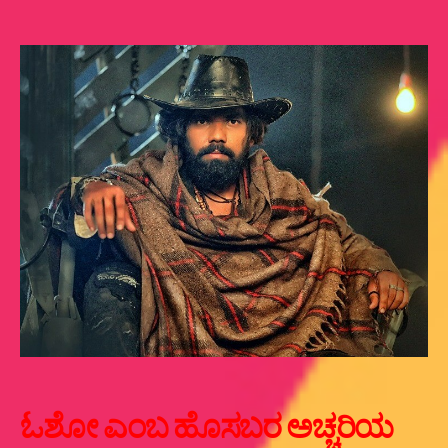
ಓ…
ಶೋ…!
ಓಶೋ ಎಂಬ ಹೊಸಬರ ಅಚ್ಚರಿಯ