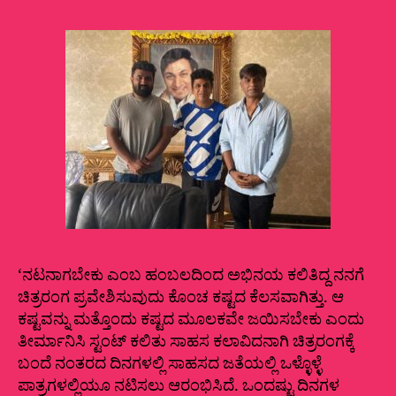
‘ನಟನಾಗಬೇಕು ಎಂಬ ಹಂಬಲದಿಂದ ಅಭಿನಯ ಕಲಿತಿದ್ದ ನನಗೆ
ಚಿತ್ರರಂಗ ಪ್ರವೇಶಿಸುವುದು ಕೊಂಚ ಕಷ್ಟದ ಕೆಲಸವಾಗಿತ್ತು. ಆ
ಕಷ್ಟವನ್ನು ಮತ್ತೊಂದು ಕಷ್ಟದ ಮೂಲಕವೇ ಜಯಿಸಬೇಕು ಎಂದು
ತೀರ್ಮಾನಿಸಿ ಸ್ಟಂಟ್ ಕಲಿತು ಸಾಹಸ ಕಲಾವಿದನಾಗಿ ಚಿತ್ರರಂಗಕ್ಕೆ
ಬಂದೆ ನಂತರದ ದಿನಗಳಲ್ಲಿ ಸಾಹಸದ ಜತೆಯಲ್ಲಿ ಒಳ್ಳೊಳ್ಳೆ
ಪಾತ್ರಗಳಲ್ಲಿಯೂ ನಟಿಸಲು ಆರಂಭಿಸಿದೆ. ಒಂದಷ್ಟು ದಿನಗಳ