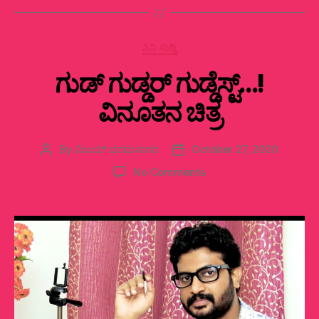
Categories
ಸಿನಿ ಸುದ್ದಿ
ಗುಡ್‌ ಗುಡ್ಡರ್‌ ಗುಡ್ಡೆಸ್ಟ್…!‌
ವಿನೂತನ ಚಿತ್ರ
By
ವಿಜಯ್‌ ಭರಮಸಾಗರ
October 27, 2020
Post
Post
author
date
on
No Comments
ಗುಡ್‌
ಗುಡ್ಡರ್‌
ಗುಡ್ಡೆಸ್ಟ್…!‌
ವಿನೂತನ
ಚಿತ್ರ