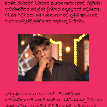
ನಂತರ ‘ದುನಿಯಾ’ ಸಿನಿಮಾದ ಮೂಲಕ ನಾಯಕನಾದೆ. ಕನ್ನಡಿಗರು
ಅಭಿಮಾನದಿಂದ ತಮ್ಮೆರೆಡು ಕೈಗಳಿಂದ ನನ್ನನ್ನು ಬಾಚಿ ತಬ್ಬಿಕೊಂಡು
ಸಿನಿಮಾ ಗೆಲ್ಲಿಸಿದರು. ಜತೆಗೆ ಈ ಹುಡುಗನಲ್ಲಿ ಪ್ರತಿಭೆ ಇದೆ ಎಂದು
ಅವರ ಮನಸ್ಸಿನಲ್ಲಿ ನನಗೊಂದು ಸ್ಥಾನವನ್ನು ನೀಡಿದರು.
ಇದೆಲ್ಲವೂ ಒಂದು ಹಂತವಾದರೆ ಕೆಲ ದಿನಗಳ ಹಿಂದೆ
ಅಭಿಮಾನಿಗಳ ಆಶೀರ್ವಾದಿಂದಾಗಿ ಸಲಗ ಸಿನಿಮಾವನ್ನು ನಿರ್ದೇಶನ
ಮಾಡಲು ನಿರ್ಧಾರ ಮಾಡಿದೆ. ಕೆ ಪಿ ಶ್ರೀಕಾಂತ್, ನಾಗಿ ಮತ್ತು ನನ್ನ