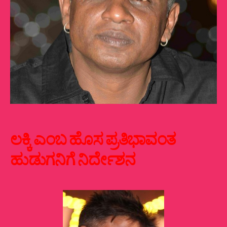
ಲಕ್ಕಿ ಎಂಬ ಹೊಸ ಪ್ರತಿಭಾವಂತ
ಹುಡುಗನಿಗೆ ನಿರ್ದೇಶನ