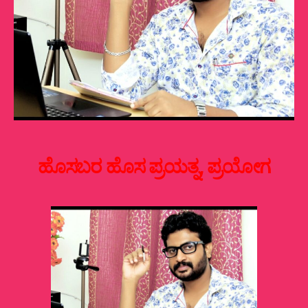
ಹೊಸಬರ ಹೊಸ ಪ್ರಯತ್ನ, ಪ್ರಯೋಗ