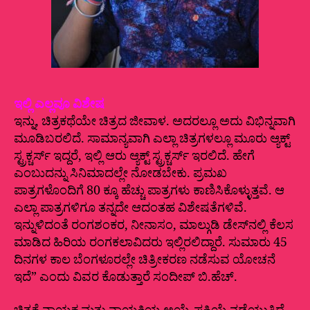
ಇಲ್ಲಿ ಎಲ್ಲವೂ ವಿಶೇಷ
ಇನ್ನು, ಚಿತ್ರಕಥೆಯೇ ಚಿತ್ರದ ಜೀವಾಳ. ಅದರಲ್ಲೂ ಅದು ವಿಭಿನ್ನವಾಗಿ
ಮೂಡಿಬರಲಿದೆ. ಸಾಮಾನ್ಯವಾಗಿ ಎಲ್ಲಾ ಚಿತ್ರಗಳಲ್ಲೂ ಮೂರು ಆ್ಯಕ್ಟ್‌
ಸ್ಟ್ರಕ್ಚರ್ಸ್‌ ಇದ್ದರೆ, ಇಲ್ಲಿ ಆರು ಆ್ಯಕ್ಟ್‌ ಸ್ಟ್ರಕ್ಚರ್ಸ್‌ ಇರಲಿದೆ. ಹೇಗೆ
ಎಂಬುದನ್ನು ಸಿನಿಮಾದಲ್ಲೇ ನೋಡಬೇಕು. ಪ್ರಮಖ
ಪಾತ್ರಗಳೊಂದಿಗೆ 80 ಕ್ಕೂ ಹೆಚ್ಚು ಪಾತ್ರಗಳು ಕಾಣಿಸಿಕೊಳ್ಳುತ್ತವೆ. ಆ
ಎಲ್ಲಾ ಪಾತ್ರಗಳಿಗೂ ತನ್ನದೇ ಆದಂತಹ ವಿಶೇಷತೆಗಳಿವೆ.
ಇನ್ನುಳಿದಂತೆ ರಂಗಶಂಕರ, ನೀನಾಸಂ, ಮಾಲ್ಗುಡಿ ಡೇಸ್‌ನಲ್ಲಿ ಕೆಲಸ
ಮಾಡಿದ ಹಿರಿಯ ರಂಗಕಲಾವಿದರು ಇಲ್ಲಿರಲಿದ್ದಾರೆ. ಸುಮಾರು 45
ದಿನಗಳ ಕಾಲ ಬೆಂಗಳೂರಲ್ಲೇ ಚಿತ್ರೀಕರಣ ನಡೆಸುವ ಯೋಚನೆ
ಇದೆ” ಎಂದು ವಿವರ ಕೊಡುತ್ತಾರೆ ಸಂದೀಪ್‌ ಬಿ.ಹೆಚ್.‌