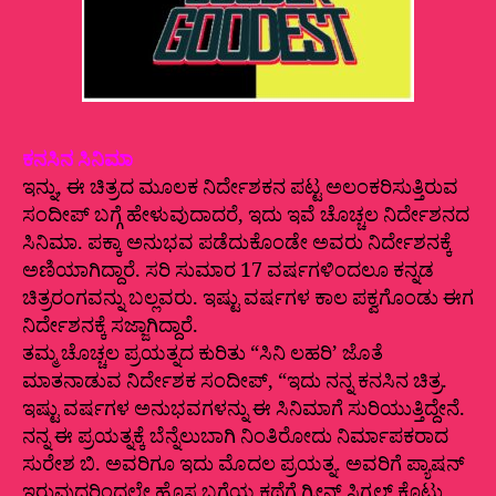
ಕನಸಿನ ಸಿನಿಮಾ
ಇನ್ನು, ಈ ಚಿತ್ರದ ಮೂಲಕ ನಿರ್ದೇಶಕನ ಪಟ್ಟ ಅಲಂಕರಿಸುತ್ತಿರುವ
ಸಂದೀಪ್‌ ಬಗ್ಗೆ ಹೇಳುವುದಾದರೆ, ಇದು ಇವೆ ಚೊಚ್ಚಲ ನಿರ್ದೇಶನದ
ಸಿನಿಮಾ. ಪಕ್ಕಾ ಅನುಭವ ಪಡೆದುಕೊಂಡೇ ಅವರು ನಿರ್ದೇಶನಕ್ಕೆ
ಅಣಿಯಾಗಿದ್ದಾರೆ. ಸರಿ ಸುಮಾರ 17 ವರ್ಷಗಳಿಂದಲೂ ಕನ್ನಡ
ಚಿತ್ರರಂಗವನ್ನು ಬಲ್ಲವರು. ಇಷ್ಟು ವರ್ಷಗಳ ಕಾಲ ಪಕ್ವಗೊಂಡು ಈಗ
ನಿರ್ದೇಶನಕ್ಕೆ ಸಜ್ಜಾಗಿದ್ದಾರೆ.
ತಮ್ಮ ಚೊಚ್ಚಲ ಪ್ರಯತ್ನದ ಕುರಿತು “ಸಿನಿ ಲಹರಿʼ ಜೊತೆ
ಮಾತನಾಡುವ ನಿರ್ದೇಶಕ ಸಂದೀಪ್‌, “ಇದು ನನ್ನ ಕನಸಿನ ಚಿತ್ರ.
ಇಷ್ಟು ವರ್ಷಗಳ ಅನುಭವಗಳನ್ನು ಈ ಸಿನಿಮಾಗೆ ಸುರಿಯುತ್ತಿದ್ದೇನೆ.
ನನ್ನ ಈ ಪ್ರಯತ್ನಕ್ಕೆ ಬೆನ್ನೆಲುಬಾಗಿ ನಿಂತಿರೋದು ನಿರ್ಮಾಪಕರಾದ
ಸುರೇಶ ಬಿ. ಅವರಿಗೂ ಇದು ಮೊದಲ ಪ್ರಯತ್ನ. ಅವರಿಗೆ ಪ್ಯಾಷನ್‌
ಇರುವುದರಿಂದಲೇ ಹೊಸ ಬಗೆಯ ಕಥೆಗೆ ಗ್ರೀನ್‌ ಸಿಗ್ನಲ್‌ ಕೊಟ್ಟು,