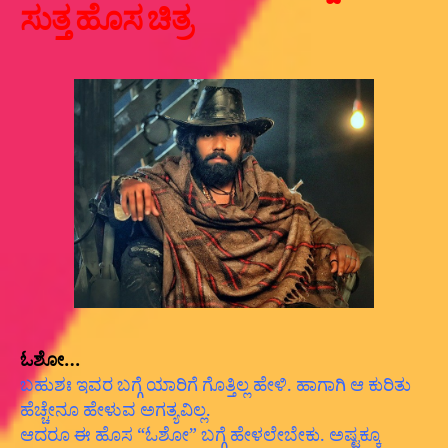
ಸುತ್ತ ಹೊಸ ಚಿತ್ರ
ಓಶೋ…
ಬಹುಶಃ ಇವರ ಬಗ್ಗೆ ಯಾರಿಗೆ ಗೊತ್ತಿಲ್ಲ ಹೇಳಿ. ಹಾಗಾಗಿ ಆ ಕುರಿತು
ಹೆಚ್ಚೇನೂ ಹೇಳುವ ಅಗತ್ಯವಿಲ್ಲ.
ಆದರೂ ಈ ಹೊಸ “ಓಶೋ” ಬಗ್ಗೆ ಹೇಳಲೇಬೇಕು. ಅಷ್ಟಕ್ಕೂ