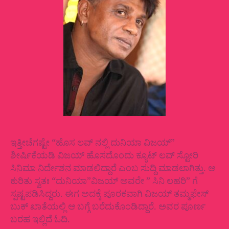
ಇತ್ತೀಚೆಗಷ್ಟೇ “ಹೊಸ ಲವ್ ನಲ್ಲಿ ದುನಿಯಾ ವಿಜಯ್”
ಶೀರ್ಷಿಕೆಯಡಿ ವಿಜಯ್ ಹೊಸದೊಂದು ಕ್ಯೂಟ್ ಲವ್ ಸ್ಟೋರಿ
ಸಿನಿಮಾ‌ ನಿರ್ದೇಶನ ಮಾಡಲಿದ್ದಾರೆ ಎಂಬ ಸುದ್ದಿ ಮಾಡಲಾಗಿತ್ತು. ಆ
ಕುರಿತು ಸ್ವತಃ “ದುನಿಯಾ”ವಿಜಯ್ ಅವರೇ ” ಸಿನಿ ಲಹರಿ” ಗೆ
ಸ್ಪಷ್ಟಪಡಿಸಿದ್ದರು.
ಈಗ ಅದಕ್ಕೆ ಪೂರಕವಾಗಿ ವಿಜಯ್ ತಮ್ಮಫೇಸ್
ಬುಕ್ ಖಾತೆಯಲ್ಲಿ ಆ ಬಗ್ಗೆ ಬರೆದುಕೊಂಡಿದ್ದಾರೆ. ಅವರ ಪೂರ್ಣ
ಬರಹ ಇಲ್ಲಿದೆ ಓದಿ.