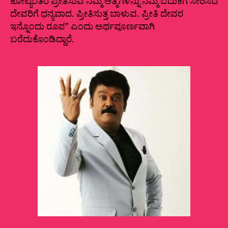
ಕೋಟ್ಯಂತರ ಪ್ರೀತಿಸುವ ನಿಮ್ಮ ಆತ್ಮಗಳನ್ನು ನಮ್ಮ ಬದುಕಿಗೆ ಸೇರಿಸಿದ
ದೇವರಿಗೆ ಧನ್ಯವಾದ. ಪ್ರೀತಿಸುತ್ತ ಬಾಳುವ. ಪ್ರೀತಿ ದೇವರ
ಇನ್ನೊಂದು ರೂಪ” ಎಂದು ಅರ್ಥಪೂರ್ಣವಾಗಿ
ಬರೆದುಕೊಂಡಿದ್ದಾರೆ.