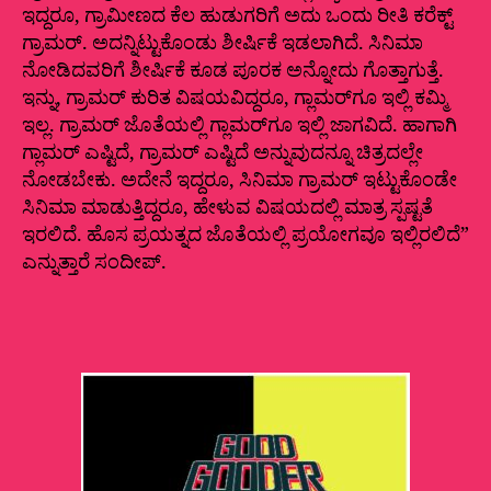
ಇದ್ದರೂ, ಗ್ರಾಮೀಣದ ಕೆಲ ಹುಡುಗರಿಗೆ ಅದು ಒಂದು ರೀತಿ ಕರೆಕ್ಟ್‌
ಗ್ರಾಮರ್. ಅದನ್ನಿಟ್ಟುಕೊಂಡು ಶೀರ್ಷಿಕೆ ಇಡಲಾಗಿದೆ. ಸಿನಿಮಾ
ನೋಡಿದವರಿಗೆ ಶೀರ್ಷಿಕೆ ಕೂಡ ಪೂರಕ ಅನ್ನೋದು ಗೊತ್ತಾಗುತ್ತೆ.‌
ಇನ್ನು, ಗ್ರಾಮರ್‌ ಕುರಿತ ವಿಷಯವಿದ್ದರೂ, ಗ್ಲಾಮರ್‌ಗೂ ಇಲ್ಲಿ ಕಮ್ಮಿ
ಇಲ್ಲ. ಗ್ರಾಮರ್‌ ಜೊತೆಯಲ್ಲಿ ಗ್ಲಾಮರ್‌ಗೂ ಇಲ್ಲಿ ಜಾಗವಿದೆ. ಹಾಗಾಗಿ
ಗ್ಲಾಮರ್‌ ಎಷ್ಟಿದೆ, ಗ್ರಾಮರ್‌ ಎಷ್ಟಿದೆ ಅನ್ನುವುದನ್ನೂ ಚಿತ್ರದಲ್ಲೇ
ನೋಡಬೇಕು. ಅದೇನೆ ಇದ್ದರೂ, ಸಿನಿಮಾ ಗ್ರಾಮರ್‌ ಇಟ್ಟುಕೊಂಡೇ
ಸಿನಿಮಾ ಮಾಡುತ್ತಿದ್ದರೂ, ಹೇಳುವ ವಿಷಯದಲ್ಲಿ ಮಾತ್ರ ಸ್ಪಷ್ಟತೆ
ಇರಲಿದೆ. ಹೊಸ ಪ್ರಯತ್ನದ ಜೊತೆಯಲ್ಲಿ ಪ್ರಯೋಗವೂ ಇಲ್ಲಿರಲಿದೆ”
ಎನ್ನುತ್ತಾರೆ ಸಂದೀಪ್.