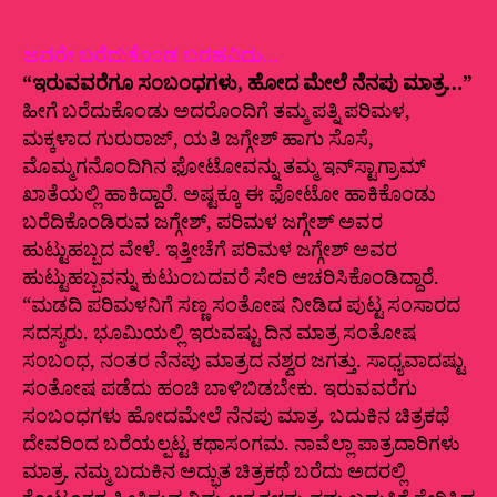
ಅವರೇ ಬರೆದುಕೊಂಡ ಬರಹವಿದು…
“ಇರುವವರೆಗೂ ಸಂಬಂಧಗಳು, ಹೋದ ಮೇಲೆ ನೆನಪು ಮಾತ್ರ…”
ಹೀಗೆ ಬರೆದುಕೊಂಡು ಅದರೊಂದಿಗೆ ತಮ್ಮ ಪತ್ನಿ ಪರಿಮಳ,
ಮಕ್ಕಳಾದ ಗುರುರಾಜ್‌, ಯತಿ ಜಗ್ಗೇಶ್‌ ಹಾಗು ಸೊಸೆ,
ಮೊಮ್ಮಗನೊಂದಿಗಿನ ಫೋಟೋವನ್ನು ತಮ್ಮ ಇನ್‌ಸ್ಟಾಗ್ರಾಮ್‌
ಖಾತೆಯಲ್ಲಿ ಹಾಕಿದ್ದಾರೆ. ಅಷ್ಟಕ್ಕೂ ಈ ಫೋಟೋ ಹಾಕಿಕೊಂಡು
ಬರೆದಿಕೊಂಡಿರುವ ಜಗ್ಗೇಶ್‌, ಪರಿಮಳ ಜಗ್ಗೇಶ್‌ ಅವರ
ಹುಟ್ಟುಹಬ್ಬದ ವೇಳೆ. ಇತ್ತೀಚೆಗೆ ಪರಿಮಳ ಜಗ್ಗೇಶ್‌ ಅವರ
ಹುಟ್ಟುಹಬ್ಬವನ್ನು ಕುಟುಂಬದವರೆ ಸೇರಿ ಆಚರಿಸಿಕೊಂಡಿದ್ದಾರೆ.
“ಮಡದಿ ಪರಿಮಳನಿಗೆ ಸಣ್ಣ ಸಂತೋಷ ನೀಡಿದ ಪುಟ್ಟ ಸಂಸಾರದ
ಸದಸ್ಯರು. ಭೂಮಿಯಲ್ಲಿ ಇರುವಷ್ಟು ದಿನ ಮಾತ್ರ ಸಂತೋಷ
ಸಂಬಂಧ, ನಂತರ ನೆನಪು ಮಾತ್ರದ ನಶ್ವರ ಜಗತ್ತು. ಸಾಧ್ಯವಾದಷ್ಟು
ಸಂತೋಷ ಪಡೆದು ಹಂಚಿ ಬಾಳಿಬಿಡಬೇಕು. ಇರುವವರೆಗು
ಸಂಬಂಧಗಳು ಹೋದಮೇಲೆ ನೆನಪು ಮಾತ್ರ. ಬದುಕಿನ ಚಿತ್ರಕಥೆ
ದೇವರಿಂದ ಬರೆಯಲ್ಪಟ್ಟ ಕಥಾಸಂಗಮ. ನಾವೆಲ್ಲಾ ಪಾತ್ರದಾರಿಗಳು
ಮಾತ್ರ. ನಮ್ಮ ಬದುಕಿನ ಅದ್ಭುತ ಚಿತ್ರಕಥೆ ಬರೆದು ಅದರಲ್ಲಿ