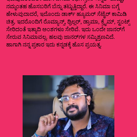
ನಮ್ಮಂತಹ ಹೊಸಬರಿಗೆ ಬೆನ್ನು ತಟ್ಟುತ್ತಿದ್ದಾರೆ. ಈ ಸಿನಿಮಾ ಬಗ್ಗೆ
ಹೇಳುವುದಾದರೆ, ಇದೊಂದು ಡಾರ್ಕ್‌ ಹ್ಯೂಮರ್‌ ಸೆಟೈರ್‌ ಕಾಮಿಡಿ
ಚಿತ್ರ. ಇದರೊಂದಿಗೆ ರೊಮ್ಯಾನ್ಸ್‌, ಥ್ರಿಲ್ಲರ್‌, ಡ್ರಾಮಾ, ಕ್ರೈಮ್‌, ಸ್ಟಂಟ್ಸ್‌
ಸೇರಿದಂತೆ ಇತ್ಯಾದಿ ಅಂಶಗಳೂ ಸೇರಿವೆ. ಇದು ಒಂದೇ ಜಾನರ್‌ಗೆ
ಸೇರುವ ಸಿನಿಮಾವಲ್ಲ. ಹಲವು ಜಾನರ್‌ಗಳ ಸಮ್ಮಿಶ್ರಣವಿದೆ.
ಹಾಗಾಗಿ ನನ್ನ ಪ್ರಕಾರ ಇದು ಕನ್ನಡಕ್ಕೆ ಹೊಸ ಪ್ರಯತ್ನ.