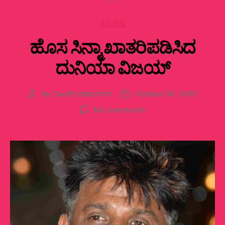
Categories
ಸಿನಿ ಸುದ್ದಿ
ಹೊಸ ಸಿನ್ಮಾ ಖಾತರಿಪಡಿಸಿದ
ದುನಿಯಾ ವಿಜಯ್
By
ವಿಜಯ್‌ ಭರಮಸಾಗರ
October 26, 2020
Post
Post
author
date
on
No Comments
ಹೊಸ
ಸಿನ್ಮಾ
ಖಾತರಿಪಡಿಸಿದ
ದುನಿಯಾ
ವಿಜಯ್