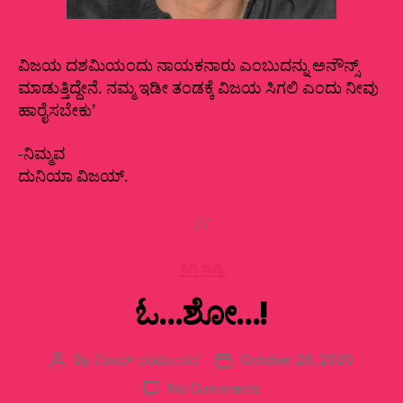
ವಿಜಯ ದಶಮಿಯಂದು ನಾಯಕನಾರು ಎಂಬುದನ್ನು ಅನೌನ್ಸ್
ಮಾಡುತ್ತಿದ್ದೇನೆ. ನಮ್ಮ ಇಡೀ ತಂಡಕ್ಕೆ ವಿಜಯ ಸಿಗಲಿ ಎಂದು ನೀವು
ಹಾರೈಸಬೇಕು’
-ನಿಮ್ಮವ
ದುನಿಯಾ ವಿಜಯ್.
Categories
ಸಿನಿ ಸುದ್ದಿ
ಓ…ಶೋ…!
By
ವಿಜಯ್‌ ಭರಮಸಾಗರ
October 26, 2020
Post
Post
author
date
on
No Comments