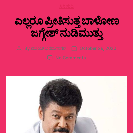
Categories
ಸಿನಿ ಸುದ್ದಿ
ಎಲ್ಲರೂ ಪ್ರೀತಿಸುತ್ತ ಬಾಳೋಣ
ಜಗ್ಗೇಶ್‌ ನುಡಿಮುತ್ತು
By
ವಿಜಯ್‌ ಭರಮಸಾಗರ
October 29, 2020
Post
Post
author
date
on
No Comments
ಎಲ್ಲರೂ
ಪ್ರೀತಿಸುತ್ತ
ಬಾಳೋಣ
ಜಗ್ಗೇಶ್‌
ನುಡಿಮುತ್ತು