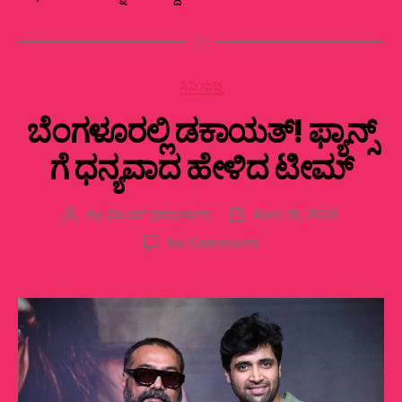
Categories
ಸಿನಿ ಸುದ್ದಿ
ಬೆಂಗಳೂರಲ್ಲಿ ಡಕಾಯತ್! ಫ್ಯಾನ್ಸ್
ಗೆ ಧನ್ಯವಾದ ಹೇಳಿದ ಟೀಮ್
By
ವಿಜಯ್‌ ಭರಮಸಾಗರ
April 18, 2026
Post
Post
author
date
on
No Comments
ಬೆಂಗಳೂರಲ್ಲಿ
ಡಕಾಯತ್!
ಫ್ಯಾನ್ಸ್
ಗೆ
ಧನ್ಯವಾದ
ಹೇಳಿದ
ಟೀಮ್