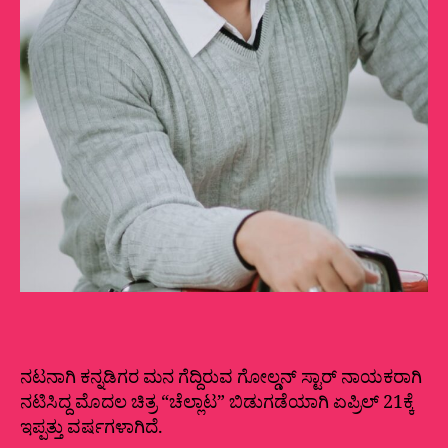
ನಟನಾಗಿ ಕನ್ನಡಿಗರ ಮನ ಗೆದ್ದಿರುವ ಗೋಲ್ಡನ್ ಸ್ಟಾರ್ ನಾಯಕರಾಗಿ
ನಟಿಸಿದ್ದ ಮೊದಲ ಚಿತ್ರ “ಚೆಲ್ಲಾಟ” ಬಿಡುಗಡೆಯಾಗಿ ಏಪ್ರಿಲ್ 21ಕ್ಕೆ
ಇಪ್ಪತ್ತು ವರ್ಷಗಳಾಗಿದೆ.