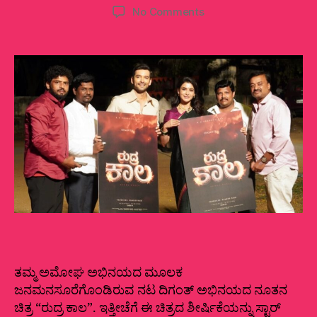
author
date
on
No Comments
ರುದ್ರ
ಕಾಲ
ಚಿತ್ರಕ್ಕೆ
ದಿಗಂತ್
ಹೀರೋ
‌‌‌:
ಶೀರ್ಷಿಕೆ
ಅನಾವರಣ
ಮಾಡಿದ
ಸಮಂತ
ತಮ್ಮ ಅಮೋಘ ಅಭಿನಯದ ಮೂಲಕ
ಜನಮನಸೂರೆಗೊಂಡಿರುವ ನಟ ದಿಗಂತ್ ಅಭಿನಯದ ನೂತನ
ಚಿತ್ರ “ರುದ್ರ ಕಾಲ”. ಇತ್ತೀಚೆಗೆ ಈ ಚಿತ್ರದ ಶೀರ್ಷಿಕೆಯನ್ನು ಸ್ಟಾರ್