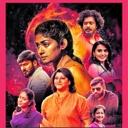
ಕೆಂಡ!
ಮೌನ
ನಾರಿಯ
ಯಶೋಗಾಥೆ