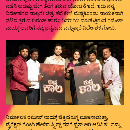
ನಡೆಸಿ‌ ಅದಷ್ಟು ಬೇಗ ತೆರೆಗೆ ತರುವ ಯೋಚನೆ ಇದೆ. ಇದು ನನ್ನ
ನಿರ್ದೇಶನದ ನಾಲ್ಕನೇ ಚಿತ್ರ. ಕಥೆ ಕೇಳಿ ಮೆಚ್ಚಿಕೊಂಡು ನಾಯಕನಾಗಿ
ನಟಿಸುತ್ತಿರುವ ದಿಗಂತ್ ಹಾಗೂ ನಿರ್ಮಾಣ ಮಾಡುತ್ತಿರುವ ರಮೇಶ್
ನಾಯ್ಕ್ ಅವರಿಗೆ ನನ್ನ ಧನ್ಯವಾದ ಎನ್ನುತ್ತಾರೆ ನಿರ್ದೇಶಕ ಗೋಪಿ.
ನಿರ್ಮಾಪಕ ರಮೇಶ್ ನಾಯ್ಕ್ ಚಿತ್ರದ ಬಗ್ಗೆ ಮಾತನಾಡುತ್ತಾ,
ಡೈರೆಕ್ಟರ್ ಗೋಪಿ ಹೇಳಿದ ಸ್ಕ್ರಿಪ್ಟ್ ನನಗೆ ಫ್ರೆಶ್ ಆಗಿ ಅನಿಸಿತು. ನಮ್ಮ