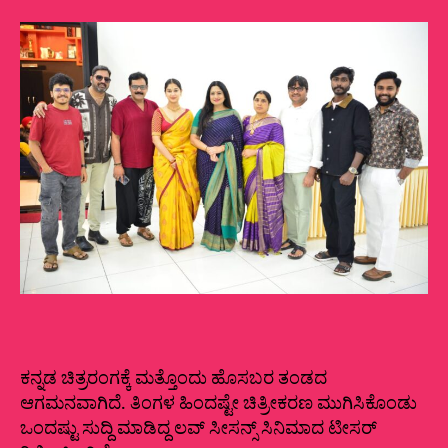
ಸೀಸನ್ಸ್
ಟೀಸರ್‌
ಬಂತು
ಕನ್ನಡ ಚಿತ್ರರಂಗಕ್ಕೆ ಮತ್ತೊಂದು ಹೊಸಬರ ತಂಡದ
ಆಗಮನವಾಗಿದೆ. ತಿಂಗಳ ಹಿಂದಷ್ಟೇ ಚಿತ್ರೀಕರಣ ಮುಗಿಸಿಕೊಂಡು
ಒಂದಷ್ಟು ಸುದ್ದಿ ಮಾಡಿದ್ದ ಲವ್ ಸೀಸನ್ಸ್ ಸಿನಿಮಾದ ಟೀಸರ್