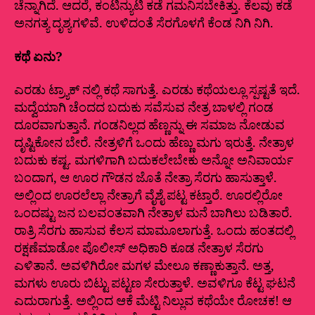
ಚೆನ್ನಾಗಿದೆ. ಆದರೆ, ಕಂಟಿನ್ಯುಟಿ ಕಡೆ ಗಮನಿಸಬೇಕಿತ್ತು. ಕೆಲವು ಕಡೆ
ಅನಗತ್ಯ ದೃಶ್ಯಗಳಿವೆ. ಉಳಿದಂತೆ ಸೆರಗೊಳಗೆ ಕೆಂಡ ನಿಗಿ ನಿಗಿ.
ಕಥೆ ಏನು?
ಎರಡು ಟ್ರ್ಯಾಕ್ ನಲ್ಲಿ ಕಥೆ ಸಾಗುತ್ತೆ. ಎರಡು ಕಥೆಯಲ್ಲೂ ಸ್ಪಷ್ಟತೆ ಇದೆ.
ಮದ್ವೆಯಾಗಿ ಚೆಂದದ ಬದುಕು ಸವೆಸುವ ನೇತ್ರ ಬಾಳಲ್ಲಿ ಗಂಡ
ದೂರವಾಗುತ್ತಾನೆ. ಗಂಡನಿಲ್ಲದ ಹೆಣ್ಣನ್ನು ಈ ಸಮಾಜ ನೋಡುವ
ದೃಷ್ಟಿಕೋನ ಬೇರೆ. ನೇತ್ರಳಿಗೆ ಒಂದು ಹೆಣ್ಣು ಮಗು ಇರುತ್ತೆ. ನೇತ್ರಾಳ
ಬದುಕು ಕಷ್ಟ. ಮಗಳಿಗಾಗಿ ಬದುಕಲೇಬೇಕು ಅನ್ನೋ ಅನಿವಾರ್ಯ
ಬಂದಾಗ, ಆ ಊರ ಗೌಡನ ಜೊತೆ ನೇತ್ರಾ ಸೆರಗು ಹಾಸುತ್ತಾಳೆ.
ಅಲ್ಲಿಂದ ಊರಲೆಲ್ಲಾ ನೇತ್ರಾಗೆ ವೈಶೈ ಪಟ್ಟ ಕಟ್ತಾರೆ. ಊರಲ್ಲಿರೋ
ಒಂದಷ್ಟು ಜನ ಬಲವಂತವಾಗಿ ನೇತ್ರಾಳ ಮನೆ ಬಾಗಿಲು ಬಡಿತಾರೆ.
ರಾತ್ರಿ ಸೆರಗು ಹಾಸುವ ಕೆಲಸ ಮಾಮೂಲಾಗುತ್ತೆ. ಒಂದು ಹಂತದಲ್ಲಿ
ರಕ್ಷಣೆ‌ಮಾಡೋ ಪೊಲೀಸ್ ಅಧಿಕಾರಿ ಕೂಡ ನೇತ್ರಾಳ ಸೆರಗು
ಎಳಿತಾನೆ. ಅವಳಿಗಿರೋ ಮಗಳ ಮೇಲೂ ಕಣ್ಣಾಕುತ್ತಾನೆ. ಅತ್ತ,
ಮಗಳು ಊರು ಬಿಟ್ಟು ಪಟ್ಟಣ ಸೇರುತ್ತಾಳೆ. ಅವಳಿಗೂ ಕೆಟ್ಟ ಘಟನೆ
ಎದುರಾಗುತ್ತೆ. ಅಲ್ಲಿಂದ ಆಕೆ ಮೆಟ್ಟಿ ನಿಲ್ಲುವ ಕಥೆಯೇ ರೋಚಕ! ಆ