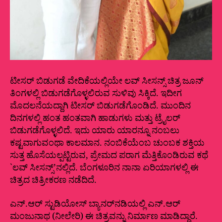
ಟೀಸರ್ ಬಿಡುಗಡೆ ವೇದಿಕೆಯಲ್ಲಿಯೇ ಲವ್ ಸೀಸನ್ಸ್ ಚಿತ್ರ ಜೂನ್
ತಿಂಗಳಲ್ಲಿ ಬಿಡುಗಡೆಗೊಳ್ಳಲಿರುವ ಸುಳಿವು ಸಿಕ್ಕಿದೆ. ಇದೀಗ
ಮೊದಲನೆಯದ್ದಾಗಿ ಟೀಸರ್ ಬಿಡುಗಡೆಗೊಂಡಿದೆ. ಮುಂದಿನ
ದಿನಗಳಲ್ಲಿ ಹಂತ ಹಂತವಾಗಿ ಹಾಡುಗಳು ಮತ್ತು ಟ್ರೈಲರ್
ಬಿಡುಗಡೆಗೊಳ್ಳಲಿದೆ. ಇದು ಯಾರು ಯಾರನ್ನೂ ನಂಬಲು
ಕಷ್ಟವಾಗುವಂಥಾ ಕಾಲಮಾನ. ನಂಬಿಕೆಯೆಂಬ ಚುಂಬಕ ಶಕ್ತಿಯ
ಸುತ್ತ ಹೊಸೆಯಲ್ಪಟ್ಟಿರುವ, ಪ್ರೇಮದ ಪರಾಗ ಮೆತ್ತಿಕೊಂಡಿರುವ ಕಥೆ
`ಲವ್ ಸೀಸನ್ಸ್’ನಲ್ಲಿದೆ. ಬೆಂಗಳೂರಿನ ನಾನಾ ಏರಿಯಾಗಳಲ್ಲಿ ಈ
ಚಿತ್ರದ ಚಿತ್ರೀಕರಣ ನಡೆದಿದೆ.
ಎನ್.ಆರ್ ಸ್ಟುಡಿಯೋಸ್ ಬ್ಯಾನರ್‌ನಡಿಯಲ್ಲಿ ಎನ್.ಆರ್
ಮಂಜುನಾಥ (ನೀಲೇರಿ) ಈ ಚಿತ್ರವನ್ನು ನಿರ್ಮಾಣ ಮಾಡಿದ್ದಾರೆ.