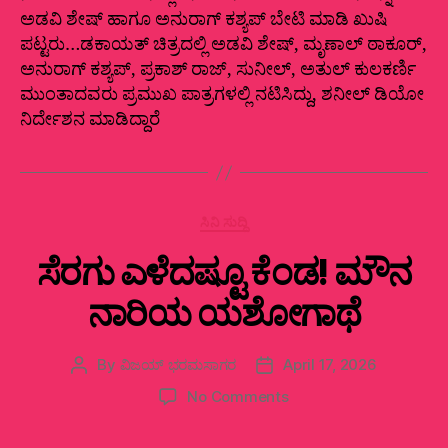
ಅಡವಿ ಶೇಷ್‌ ಹಾಗೂ ಅನುರಾಗ್‌ ಕಶ್ಯಪ್‌ ಬೇಟಿ ಮಾಡಿ ಖುಷಿ
ಪಟ್ಟರು…ಡಕಾಯತ್‌ ಚಿತ್ರದಲ್ಲಿ ಅಡವಿ ಶೇಷ್‍, ಮೃಣಾಲ್‍ ಠಾಕೂರ್,
ಅನುರಾಗ್‍ ಕಶ್ಯಪ್‍, ಪ್ರಕಾಶ್‍ ರಾಜ್‍, ಸುನೀಲ್‍, ಅತುಲ್‍ ಕುಲಕರ್ಣಿ
ಮುಂತಾದವರು ಪ್ರಮುಖ ಪಾತ್ರಗಳಲ್ಲಿ ನಟಿಸಿದ್ದು, ಶನೀಲ್‍ ಡಿಯೋ
ನಿರ್ದೇಶನ ಮಾಡಿದ್ದಾರೆ
Categories
ಸಿನಿ ಸುದ್ದಿ
ಸೆರಗು ಎಳೆದಷ್ಟೂ ಕೆಂಡ! ಮೌನ
ನಾರಿಯ ಯಶೋಗಾಥೆ
By
ವಿಜಯ್‌ ಭರಮಸಾಗರ
April 17, 2026
Post
Post
author
date
on
No Comments
ಸೆರಗು
ಎಳೆದಷ್ಟೂ