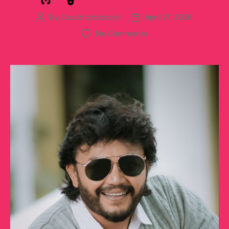
By
ವಿಜಯ್‌ ಭರಮಸಾಗರ
April 21, 2026
Post
Post
author
date
on
No Comments
ಬಂಗಾರದ
ಹೆಜ್ಜೆಗೆ
ಇಪ್ಪತ್ತು!
ಗೋಲ್ಡನ್
ಸ್ಟಾರ್
ಗಣೇಶ್
ಸಿನಿ
ಚೆಲ್ಲಾಟಕ್ಕೆ
ಎರಡು
ದಶಕದ
ನಂಟು