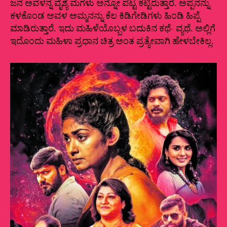
ಜನ ಅವಳನ್ನ ವೈಶ್ಯೆ ಮಗಳು ಅನ್ನೋ ಪಟ್ಟ ಕಟ್ಟಿರುತ್ತಾರೆ. ಅಪ್ಪನನ್ನು
ಕಳಕೊಂಡ ಅವಳ ಅಮ್ಮನನ್ನು ಕೆಲ ಕಿಡಿಗೇಡಿಗಳು ಹಿಂಡಿ ಹಿಪ್ಪೆ
ಮಾಡಿರುತ್ತಾರೆ. ಇದು ಮಹಿಳೆಯೊಬ್ಬಳ ಬದುಕಿನ ಕಥೆ- ವ್ಯಥೆ. ಅಲ್ಲಿಗೆ
ಇದೊಂದು ಮಹಿಳಾ ಪ್ರಧಾನ ಚಿತ್ರ ಅಂತ ಪ್ರತ್ಯೇವಾಗಿ ಹೇಳಬೇಕಿಲ್ಲ.