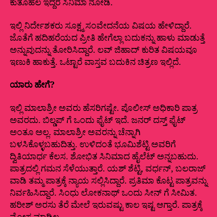
ಕುತೂಹಲ ಇದ್ದರೆ ಸಿನಿಮಾ ನೋಡಿ.
ಇಲ್ಲಿ ನಿರ್ದೇಶಕರು ಸೂಕ್ಷ್ಮ ಸಂವೇದನೆಯ ವಿಷಯ ಹೇಳಿದ್ದಾರೆ.
ಜೊತೆಗೆ ಹದಿಹರೆಯದ ಪ್ರೀತಿ ಹೇಗೆಲ್ಲಾ ಬದುಕನ್ನು‌ ಹಾಳು ಮಾಡುತ್ತೆ
ಅನ್ನುವುದನ್ನು ತೋರಿಸಿದ್ದಾರೆ. ಲವ್ ಜಿಹಾದ್ ಕುರಿತ ವಿಷಯವೂ
ಇಣುಕಿ ಹಾಕುತ್ತೆ. ಒಟ್ಟಾರೆ ವಾಸ್ತವ ಬದುಕಿನ ಚಿತ್ರಣ ಇಲ್ಲಿದೆ.
ಯಾರು ಹೇಗೆ?
ಇಲ್ಲಿ ಮಾಲಾಶ್ರೀ ಅವರು ಹೆಸರಿಗಷ್ಟೇ. ಪೊಲೀಸ್ ಅಧಿಕಾರಿ ಪಾತ್ರ
ಅವರದು. ಬಿಲ್ಡಪ್ ಗೆ ಒಂದು ಫೈಟ್ ಇದೆ. ಜನರ್ ದಸ್ತ್ ಫೈಟ್
ಅಂತೂ ಅಲ್ಲ. ಮಾಲಾಶ್ರೀ ಅವರನ್ನು ಚೆನ್ನಾಗಿ
ಬಳಸಿಕೊಳ್ಳಬಹುದಿತ್ತು. ಉಳಿದಂತೆ ಭೂಮಿಶೆಟ್ಟಿ ಅವರಿಗೆ
ದ್ವಿತಿಯಾರ್ಧ ಕೆಲಸ. ಶೋಭಿತ ಸಿನಿಮಾದ ಹೈಲೆಟ್ ಅನ್ನಬಹುದು.
ಪಾತ್ರದಲ್ಲಿ ಗಮನ ಸೆಳೆಯುತ್ತಾರೆ. ಯಶ್ ಶೆಟ್ಟಿ, ವರ್ಧನ್, ಬಲರಾಜ್
ವಾಡಿ ತಮ್ಮ ಪಾತ್ರಕ್ಕೆ ನ್ಯಾಯ ಸಲ್ಲಿಸಿದ್ದಾರೆ. ಪ್ರತಿಮಾ ಕೊಟ್ಟ ಪಾತ್ರವನ್ನು
ನಿರ್ವಹಿಸಿದ್ದಾರೆ. ಸಿಂಧು ಲೋಕನಾಥ್ ಒಂದು ಸೀನ್ ಗೆ ಸೀಮಿತ.
ಹರೀಶ್ ಅರಸು ತೆರೆ ಮೇಲೆ ಇರುವಷ್ಟು ಕಾಲ ಇಷ್ಟ ಆಗ್ತಾರೆ. ಪಾತ್ರಕ್ಕೆ‌