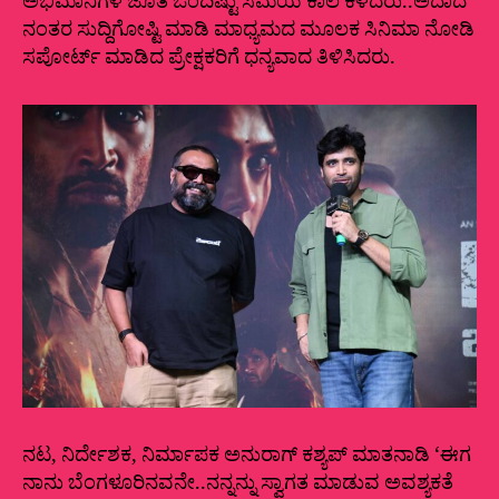
ಅಭಿಮಾನಿಗಳ ಜೊತೆ ಒಂದಿಷ್ಟು ಸಮಯ ಕಾಲ ಕಳೆದರು..ಅದಾದ
ನಂತರ ಸುದ್ದಿಗೋಷ್ಟಿ ಮಾಡಿ ಮಾಧ್ಯಮದ ಮೂಲಕ ಸಿನಿಮಾ ನೋಡಿ
ಸಪೋರ್ಟ್‌ ಮಾಡಿದ ಪ್ರೇಕ್ಷಕರಿಗೆ ಧನ್ಯವಾದ ತಿಳಿಸಿದರು.
ನಟ, ನಿರ್ದೇಶಕ, ನಿರ್ಮಾಪಕ ಅನುರಾಗ್‌ ಕಶ್ಯಪ್‌ ಮಾತನಾಡಿ ‘ಈಗ
ನಾನು ಬೆಂಗಳೂರಿನವನೇ..ನನ್ನನ್ನು ಸ್ವಾಗತ ಮಾಡುವ ಅವಶ್ಯಕತೆ