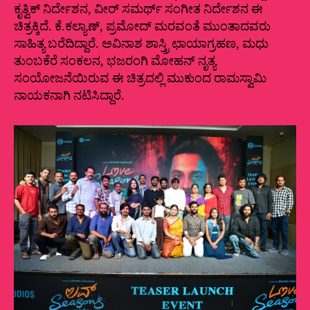
ಕೃತ್ವಿಕ್‌ ನಿರ್ದೇಶನ, ವೀರ್ ಸಮರ್ಥ್ ಸಂಗೀತ ನಿರ್ದೇಶನ ಈ
ಚಿತ್ರಕ್ಕಿದೆ. ಕೆ.ಕಲ್ಯಾಣ್, ಪ್ರಮೋದ್ ಮರವಂತೆ ಮುಂತಾದವರು
ಸಾಹಿತ್ಯ ಬರೆದಿದ್ದಾರೆ. ಅವಿನಾಶ ಶಾಸ್ತ್ರಿ ಛಾಯಾಗ್ರಹಣ, ಮಧು
ತುಂಬಕೆರೆ ಸಂಕಲನ, ಭಜರಂಗಿ ಮೋಹನ್‌ ನೃತ್ಯ
ಸಂಯೋಜನೆಯಿರುವ ಈ ಚಿತ್ರದಲ್ಲಿ ಮುಕುಂದ ರಾಮಸ್ವಾಮಿ
ನಾಯಕನಾಗಿ ನಟಿಸಿದ್ದಾರೆ.