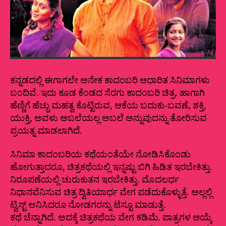
ಕನ್ನಡದಲ್ಲಿ ಈಗಾಗಲೇ ಅನೇಕ ಕಾದಂಬರಿ ಆಧಾರಿತ ಸಿನಿಮಾಗಳು
ಬಂದಿವೆ. ಇದು ಕೂಡ ಕೆಂಡದ‌ ಸೆರಗು ಕಾದಂಬರಿ ಚಿತ್ರ. ಹಾಗಾಗಿ
ಹೆಣ್ಣಿಗೆ ಹೆಚ್ಚು‌ ಮಹತ್ವ ಕೊಟ್ಟಿರುವ, ಆಕೆಯ ಬದುಕು-ಬವಣೆ, ಶಕ್ತಿ,
ಯುಕ್ತಿ, ಅವಳು ಅಬಲೆಯಲ್ಲ ಅಬಲೆ ಅನ್ನುವುದನ್ನು ತೋರಿಸುವ
ಪ್ರಯತ್ನ ಮಾಡಲಾಗಿದೆ.
ಸಿನಿಮಾ ಕಾದಂಬರಿಯ ಕಥೆಯಂತೆಯೇ ನೋಡಿಸಿಕೊಂಡು
ಹೋಗುತ್ತಾದರೂ, ಚಿತ್ರಕಥೆಯಲ್ಲಿ ಇನ್ನಷ್ಟು ಬಿಗಿ ಹಿಡಿತ ಇರಬೇಕಿತ್ತು.
ನಿರೂಪಣೆಯಲ್ಲಿ ಚುರುಕುತನ ಇರಬೇಕಿತ್ತು. ಮೊದಲರ್ಧ
ನಿಧಾನವೆನಿಸುವ ಚಿತ್ರ ದ್ವಿತಿಯಾರ್ಧ ವೇಗ ಪಡೆದುಕೊಳ್ಳುತ್ತೆ. ಅಲ್ಲಲ್ಲಿ
ಟ್ವಿಸ್ಟ್ ಅನಿಸಿದರೂ ನೋಡಗರನ್ನು ಟೆಸ್ಟೂ ಮಾಡುತ್ತೆ.
ಕಥೆ ಚೆನ್ನಾಗಿದೆ. ಅದಕ್ಕೆ ಚಿತ್ರಕಥೆಯ ವೇಗ ಕಡಿಮೆ. ಪಾತ್ರಗಳ ಆಯ್ಕೆ