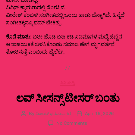
ಮೋಸ ಮಾಡಿಲ್ಲ.
ವಿಪಿನ್ ಕ್ಯಾಮರಾದಲ್ಲಿ ಸೊಗಸಿದೆ.
ವೀರೇಶ್ ಕಂಬಳಿ ಸಂಗೀತದಲ್ಲಿ ಒಂದು ಹಾಡು ಚೆನ್ನಾಗಿದೆ. ಹಿನ್ನೆಲೆ
ಸಂಗೀತಕ್ಕಿನ್ನೂ ಧಮ್ ಬೇಕಿತ್ತು.
ಕೊನೆ‌ ಮಾತು:
ಬರೀ ಹೊಡಿ ಬಡಿ ಕಡಿ ಸಿನಿಮಾಗಳ ಮಧ್ಯೆ ಹೆಣ್ಣಿನ
ಅಸಾಹಯಕತೆ ಬಳಸಿಕೊಂಡು ಸಮಾಜ ಹೇಗೆ ಮೃಗವರ್ತನೆ
ತೋರಿಸುತ್ತೆ ಎಂಬುದು ಹೈಲೆಟ್.
Categories
ಸಿನಿ ಸುದ್ದಿ
ಲವ್ ಸೀಸನ್ಸ್ ಟೀಸರ್‌ ಬಂತು
By
ವಿಜಯ್‌ ಭರಮಸಾಗರ
April 16, 2026
Post
Post
author
date
on
No Comments
ಲವ್