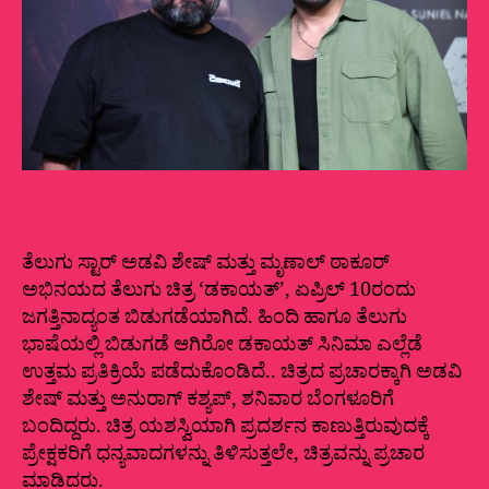
ತೆಲುಗು ಸ್ಟಾರ್ ಅಡವಿ ಶೇಷ್‍ ಮತ್ತು ಮೃಣಾಲ್‍ ಠಾಕೂರ್
ಅಭಿನಯದ ತೆಲುಗು ಚಿತ್ರ ‘ಡಕಾಯತ್’, ಏಪ್ರಿಲ್‍ 10ರಂದು
ಜಗತ್ತಿನಾದ್ಯಂತ ಬಿಡುಗಡೆಯಾಗಿದೆ. ಹಿಂದಿ ಹಾಗೂ ತೆಲುಗು
ಭಾಷೆಯಲ್ಲಿ ಬಿಡುಗಡೆ ಆಗಿರೋ ಡಕಾಯತ್‌ ಸಿನಿಮಾ ಎಲ್ಲೆಡೆ
ಉತ್ತಮ ಪ್ರತಿಕ್ರಿಯೆ ಪಡೆದುಕೊಂಡಿದೆ.. ಚಿತ್ರದ ಪ್ರಚಾರಕ್ಕಾಗಿ ಅಡವಿ
ಶೇಷ್‍ ಮತ್ತು ಅನುರಾಗ್‍ ಕಶ್ಯಪ್‍, ಶನಿವಾರ ಬೆಂಗಳೂರಿಗೆ
ಬಂದಿದ್ದರು. ಚಿತ್ರ ಯಶಸ್ವಿಯಾಗಿ ಪ್ರದರ್ಶನ ಕಾಣುತ್ತಿರುವುದಕ್ಕೆ
ಪ್ರೇಕ್ಷಕರಿಗೆ ಧನ್ಯವಾದಗಳನ್ನು ತಿಳಿಸುತ್ತಲೇ, ಚಿತ್ರವನ್ನು ಪ್ರಚಾರ
ಮಾಡಿದರು.