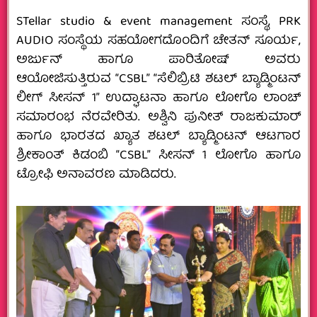
STellar studio & event management ಸಂಸ್ಥೆ‌,‌ PRK
AUDIO ಸಂಸ್ಥೆಯ ಸಹಯೋಗದೊಂದಿಗೆ ಚೇತನ್ ಸೂರ್ಯ,
ಅರ್ಜುನ್ ಹಾಗೂ ಪಾರಿತೋಷ್ ಅವರು
ಆಯೋಜಿಸುತ್ತಿರುವ “CSBL” “ಸೆಲಿಬ್ರಿಟಿ ಶಟಲ್ ಬ್ಯಾಡ್ಮಿಂಟನ್
ಲೀಗ್ ಸೀಸನ್ 1” ಉದ್ಘಾಟನಾ ಹಾಗೂ‌ ಲೋಗೊ ಲಾಂಚ್
ಸಮಾರಂಭ ನೆರವೇರಿತು. ಅಶ್ವಿನಿ ಪುನೀತ್ ರಾಜಕುಮಾರ್
ಹಾಗೂ ಭಾರತದ ಖ್ಯಾತ ಶಟಲ್ ಬ್ಯಾಡ್ಮಿಂಟನ್ ಆಟಗಾರ
ಶ್ರೀಕಾಂತ್ ಕಿಡಂಬಿ “CSBL” ಸೀಸನ್ 1 ಲೋಗೊ ಹಾಗೂ
ಟ್ರೋಫಿ ಅನಾವರಣ ಮಾಡಿದರು‌.‌