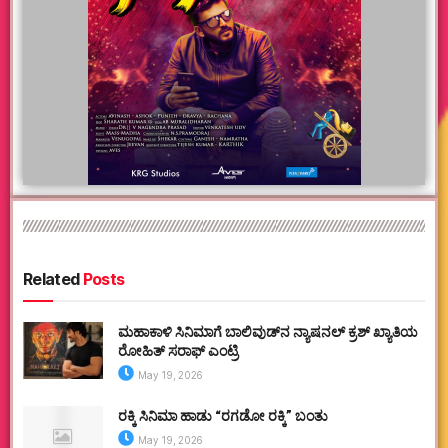
Related
Posts
ಮಹಾಕಾಳಿ ಸಿನಿಮಾಗೆ ಬಾಲಿವುಡ್‌ನ ನ್ಯಾಷನಲ್ ಕ್ರಶ್ ಖ್ಯಾತಿಯ
ರೋಹಿತ್ ಸರಾಫ್ ಎಂಟ್ರಿ
May 19, 2026
ರಕ್ಕಿ ಸಿನಿಮಾ ಹಾಡು “ರಗಡೋ ರಕ್ಕಿ” ಬಂತು
May 19, 2026