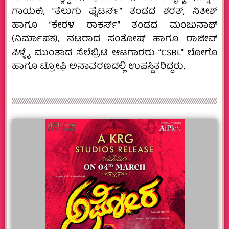
ಗಾಯಕ),‌ “ತೆಲುಗು ಫೈಟರ್ಸ್” ತಂಡದ ಶರತ್, ನಿತೀಶ್
ಹಾಗೂ “ಕೇರಳ ರಾಕರ್ಸ್” ತಂಡದ ಮಂಜುನಾಥ್
(ನಿರ್ಮಾಪಕ), ನಟರಾದ ಸಂತೋಷ್ ಹಾಗೂ ರಾಜೀವ್
ಪಿಳ್ಳೈ ಮುಂತಾದ ಸೆಲೆಬ್ರಿಟಿ ಆಟಗಾರರು “CSBL” ಲೋಗೊ
ಹಾಗೂ ಟ್ರೋಫಿ ಅನಾವರಣದಲ್ಲಿ ಉಪಸ್ಥಿತರಿದ್ದರು.