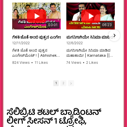
03:01
06:23
ಗೆಳತಿ ಜೊತೆ ಅಂಬಿ ಪುತ್ರನ ಎಂಗೇಜ್‌ಮೆಂಟ್ ! | Abhishek Ambareesh | 
ಮಗನಿಗಾಗಿಯೇ ಸಿನಿಮಾ ಮಾಡಿದ ಮಹಾತಾ
12/11/2022
12/6/2022
ಗೆಳತಿ ಜೊತೆ ಅಂಬಿ ಪುತ್ರನ
ಮಗನಿಗಾಗಿಯೇ ಸಿನಿಮಾ ಮಾಡಿದ
ಎಂಗೇಜ್‌ಮೆಂಟ್ ! | Abhishek
ಮಹಾತಾಯಿ! | Karnataka ||
Ambareesh | Aviva ||
824 Views
•
11 Likes
74 Views
•
2 Likes
#karnataka
•
0 Comments
•
2 Comments
#abhishekambareesh
#kannadamovies
#engagement
#sandalwood
#abhiengagement
1
2
ಸೆಲಿಬ್ರಿಟಿ ಶಟಲ್ ಬ್ಯಾಡ್ಮಿಂಟನ್
ಲೀಗ್ ಸೀಸನ್ 1 ಟ್ರೋಫಿ,