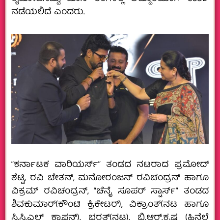
ನಡೆಯಲಿದೆ ಎಂದರು.
“ಕರ್ನಾಟಕ ವಾರಿಯರ್ಸ್” ತಂಡದ ನಟರಾದ ಪ್ರಮೋದ್
ಶೆಟ್ಟಿ, ರವಿ ಚೇತನ್,‌ ಮನೋರಂಜನ್ ರವಿಚಂದ್ರನ್ ಹಾಗೂ
ವಿಕ್ರಮ್ ರವಿಚಂದ್ರನ್, “ಚೆನೈ ಸೂಪರ್ ಸ್ಟಾರ್ಸ್” ತಂಡದ
ಶಿವಕುಮಾರ್(ಕೌಂಟಿ ಕ್ರಿಕೇಟರ್), ವಿಕ್ರಾಂತ್(ನಟ ಹಾಗೂ
ಸಿ.ಸಿ.ಎಲ್ ಕ್ಯಾಪ್ಟನ್), ಭರತ್(ನಟ), ಬಿ.ಆರ್.ಕೃಷ್ಣ (ಹಿನ್ನೆಲೆ