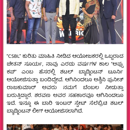
“CSBL” ಕುರಿತು ಮಾಹಿತಿ ನೀಡಿದ ಆಯೋಜಕರಲ್ಲಿ ಒಬ್ಬರಾದ
ಚೇತನ್ ಸೂರ್ಯ, ನಾವು ಎರಡು ವರ್ಷಗಳ ಕಾಲ “ಅಪ್ಪು
ಕಪ್” ಎಂಬ ಹೆಸರಲ್ಲಿ ಶಟಲ್ ಬ್ಯಾಡ್ಮಿಂಟನ್ ಟೂರ್ನಿ
ಆಯೋಜಿಸುತ್ತಾ ಬಂದಿದ್ದೇವೆ. ಆಗಿನಿಂದಲೂ ಅಶ್ವಿನಿ ಪುನೀತ್
ರಾಜಕುಮಾರ್ ಅವರು ನಮಗೆ ಬೆಂಬಲ ನೀಡುತ್ತಾ
ಬರುತ್ತಿದ್ದಾರೆ. ಶರವಣ ಅವರ ಸಹಕಾರವೂ ಆಗಿನಿಂದಲೂ
ಇದೆ.‌ ಇನ್ನೂ ಈ ಬಾರಿ ಇಂಟರ್ ಸ್ಟೇಟ್ ಸೆಲೆಬ್ರಿಟಿ ಶಟಲ್
ಬ್ಯಾಡ್ಮಿಂಟನ್ ಲೀಗ್‌ ಆಯೋಜಿಸಲಾಗಿದೆ.