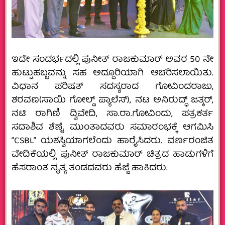
ಇದೇ ಸಂದರ್ಭದಲ್ಲಿ ಪುನೀತ್ ರಾಜಕುಮಾರ್ ಅವರ 50 ನೇ
ಹುಟ್ಟುಹಬ್ಬವನ್ನು ಸಹ ಅದ್ದೂರಿಯಾಗಿ ಆಚರಿಸಲಾಯಿತು.
ವಿಧಾನ ಪರಿಷತ್ ಸದಸ್ಯರಾದ ಗೋವಿಂದರಾಜು,
ಶರವಣ(ಸಾಯಿ ಗೋಲ್ಡ್ ಪ್ಯಾಲೆಸ್), ನಟ ಅನಿರುದ್ಧ್ ಜತ್ಕರ್,
ನಟಿ ರಾಗಿಣಿ ದ್ವಿವೇದಿ, ಸಾ.ರಾ.ಗೋವಿಂದು, ಪತ್ರಕರ್ತ
ಸದಾಶಿವ ಶೆಣೈ ಮುಂತಾದವರು ಸಮಾರಂಭಕ್ಕೆ ಆಗಮಿಸಿ
“CSBL” ಯಶಸ್ವಿಯಾಗಲೆಂದು ಹಾರೈಸಿದರು. ವರ್ಣರಂಜಿತ
ವೇದಿಕೆಯಲ್ಲಿ ಪುನೀತ್ ರಾಜಕುಮಾರ್ ಚಿತ್ರದ ಹಾಡುಗಳಿಗೆ
ಹೆಸರಾಂತ ನೃತ್ಯ ತಂಡದವರು ಹೆಜ್ಜೆ ಹಾಕಿದರು.