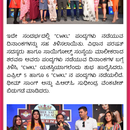
ಇದೇ ಸಂದರ್ಭದಲ್ಲಿ “CWKL” ಪಂದ್ಯಗಳು ನಡೆಯುವ
ದಿನಾಂಕಗಳನ್ನು ಸಹ ತಿಳಿಸಲಾಯಿತು. ವಿಧಾನ ಪರಷತ್
ಸದಸ್ಯರು ಹಾಗೂ‌ ಸಾಯಿಗೋಲ್ಡ್ ಸಂಸ್ಥೆಯ ಮಾಲೀಕರಾದ
ಶರವಣ ಅವರು ಪಂದ್ಯಗಳು ನಡೆಯುವ ದಿನಾಂಕಗಳ ಬಗ್ಗೆ
ತಿಳಿಸಿ, “CWKL” ಯಶಸ್ವಿಯಾಗಲೆಂದು ಶುಭ ಹಾರೈಸಿದರು.
ಏಪ್ರಿಲ್ 5 ಹಾಗೂ 6 “CWKL” ನ ಪಂದ್ಯಗಳು ನಡೆಯಲಿದೆ.
ಥೀಮ್ ಸಾಂಗ್ ಅನ್ನು ಪಿ.ಆರ್.ಓ ಸುಧೀಂದ್ರ ವೆಂಕಟೇಶ್
ಬಿಡುಗಡೆ ಮಾಡಿದರು.