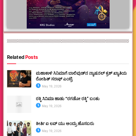
Related
Posts
ಮಹಾಕಾಳಿ ಸಿನಿಮಾಗೆ ಬಾಲಿವುಡ್‌ನ ನ್ಯಾಷನಲ್ ಕ್ರಶ್ ಖ್ಯಾತಿಯ
ರೋಹಿತ್ ಸರಾಫ್ ಎಂಟ್ರಿ
May 19, 2026
ರಕ್ಕಿ ಸಿನಿಮಾ ಹಾಡು “ರಗಡೋ ರಕ್ಕಿ” ಬಂತು
May 19, 2026
ಕೀರ್ತಿ ಐ ಲವ್ ಯು ಅಂದ್ರು ಹೊಸಬರು
May 19, 2026