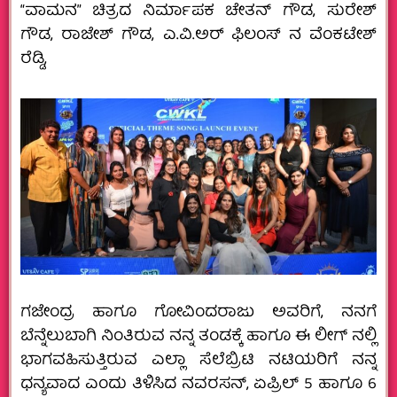
“ವಾಮನ” ಚಿತ್ರದ ನಿರ್ಮಾಪಕ ಚೇತನ್ ಗೌಡ, ಸುರೇಶ್
ಗೌಡ, ರಾಜೇಶ್ ಗೌಡ, ಎ.ವಿ.ಅರ್ ಫಿಲಂಸ್ ನ ವೆಂಕಟೇಶ್
ರೆಡ್ಡಿ,
ಗಜೇಂದ್ರ ಹಾಗೂ ಗೋವಿಂದರಾಜು ಅವರಿಗೆ, ನನಗೆ
ಬೆನ್ನೆಲುಬಾಗಿ ನಿಂತಿರುವ ನನ್ನ ತಂಡಕ್ಕೆ ಹಾಗೂ ಈ ಲೀಗ್ ನಲ್ಲಿ
ಭಾಗವಹಿಸುತ್ತಿರುವ ಎಲ್ಲಾ ಸೆಲೆಬ್ರಿಟಿ ನಟಿಯರಿಗೆ ನನ್ನ
ಧನ್ಯವಾದ ಎಂದು ತಿಳಿಸಿದ ನವರಸನ್, ಏಪ್ರಿಲ್ 5 ಹಾಗೂ 6