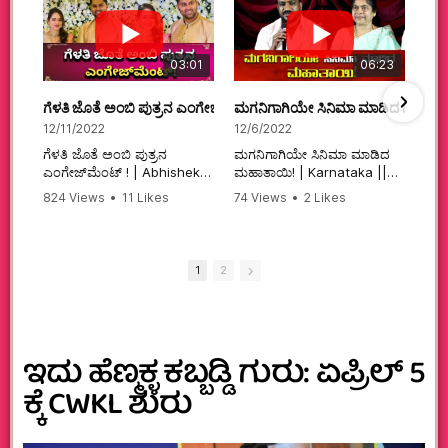
03:01
06:23
ಗೆಳತಿ ಜೊತೆ ಅಂಬಿ ಪುತ್ರನ ಎಂಗೇಜ್‌ಮೆಂಟ್ ! | Abhishek Ambareesh | 
ಮಗನಿಗಾಗಿಯೇ ಸಿನಿಮಾ ಮಾಡಿದ ಮಹಾತಾ
12/11/2022
12/6/2022
ಗೆಳತಿ ಜೊತೆ ಅಂಬಿ ಪುತ್ರನ
ಮಗನಿಗಾಗಿಯೇ ಸಿನಿಮಾ ಮಾಡಿದ
ಎಂಗೇಜ್‌ಮೆಂಟ್ ! | Abhishek
ಮಹಾತಾಯಿ! | Karnataka ||
Ambareesh | Aviva ||
824 Views
•
11 Likes
74 Views
•
2 Likes
#karnataka
•
0 Comments
•
2 Comments
#abhishekambareesh
#kannadamovies
#engagement
#sandalwood
#abhiengagement
1
2
ಇದು ಹೆಣ್ಮಕ್ಳ ಕಬ್ಬಡ್ಡಿ ಗುರು: ಏಪ್ರಿಲ್ 5
ಕ್ಕೆ CWKL ಶುರು