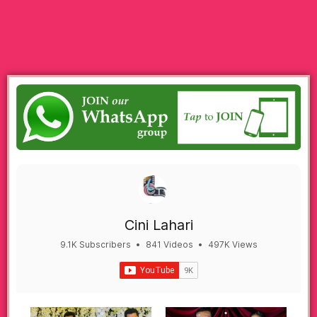
Cini Lahari
9.1K Subscribers
•
841 Videos
•
497K Views