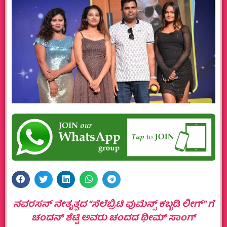
ನವರಸನ್ ನೇತೃತ್ವದ “ಸೆಲೆಬ್ರಿಟಿ ವುಮೆನ್ಸ್ ಕಬ್ಬಡಿ ಲೀಗ್” ಗೆ
ಚಂದನ್ ಶೆಟ್ಟಿ ಅವರು ಚಂದದ ಥೀಮ್ ಸಾಂಗ್