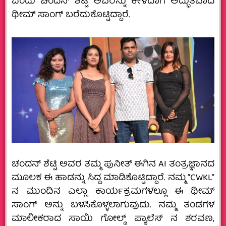
ಎಂದು ಚಂದನ್ ಶೆಟ್ಟಿ ಅವರನ್ನು ಕೇಳಿದಾಗ ಅದ್ಭುತವಾದ
ಥೀಮ್ ಸಾಂಗ್ ಬರೆದುಕೊಟ್ಟಿದ್ದಾರೆ.
ಚಂದನ್ ಶೆಟ್ಟಿ ಅವರ ತಮ್ಮ ಪುನೀತ್ ಈಗಿನ AI ತಂತ್ರಜ್ಞಾನದ
ಮೂಲಕ ಈ ಹಾಡನ್ನು ಸಿದ್ದ ಮಾಡಿಕೊಟ್ಟಿದ್ದಾರೆ. ನಮ್ಮ “CWKL”
ನ ಮುಂದಿನ ಎಲ್ಲಾ ಕಾರ್ಯಕ್ರಮಗಳಲ್ಲೂ ಈ ಥೀಮ್
ಸಾಂಗ್ ಅನ್ನು ಬಳಸಿಕೊಳ್ಳಲಾಗುವುದು. ನಮ್ಮ ತಂಡಗಳ
ಮಾಲೀಕರಾದ ಸಾಯಿ ಗೋಲ್ಡ್ ಪ್ಯಾಲೆಸ್ ನ ಶರವಣ,‌