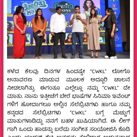
ಕಳೆದ ಕೆಲವು ದಿನಗಳ ಹಿಂದಷ್ಟೇ “CWKL” ಲೋಗೊ
ಅನಾವರಣ ಮಾಡುವ ಮೂಲಕ ಅದ್ದೂರಿ ಚಾಲನೆ
ನೀಡಲಾಗಿತ್ತು. ಈಗಂತೂ ಎಲ್ಲೆಲ್ಲೂ ನಮ್ಮ “CWKL” ದೇ
ಮಾತು. ನಾನು ಇತ್ತೀಚೆಗೆ ಬೇರೆ ಭಾಷೆಗಳ ಸಿನಿಮಾ ಇವೆಂಟ್
ಗಳಿಗೆ ಹೋದಾಗಲೂ ಅಲ್ಲಿನ ಸೆಲೆಬ್ರಿಟಿಗಳು ಹಾಗೂ ನಮ್ಮ
ಕನ್ನಡದ ಸೆಲೆಬ್ರಿಟಿಗಳು “CWKL” ಬಗ್ಗೆ ಮೆಚ್ಚುಗೆ
ಮಾತುಗಳಾಡಿದ್ದು ನನಗೆ ಬಹಳ ಖುಷಿಯಾಗಿದೆ. ಈ ಲೀಗ್
ಗಾಗಿ ಒಂದು ಹಾಡನ್ನು ಬರೆದು ಸಂಗೀತ ಸಂಯೋಜಿಸಿ ಕೊಡಿ