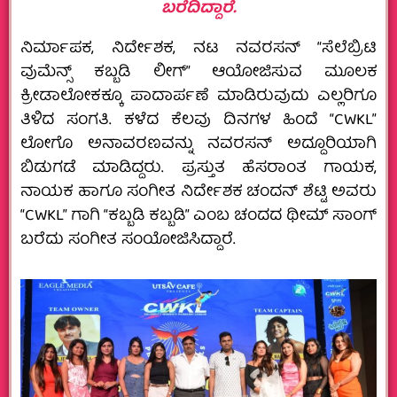
ಬರೆದಿದ್ದಾರೆ.
ನಿರ್ಮಾಪಕ, ನಿರ್ದೇಶಕ, ನಟ ನವರಸನ್ “ಸೆಲೆಬ್ರಿಟಿ
ವುಮೆನ್ಸ್ ಕಬ್ಬಡಿ ಲೀಗ್” ಆಯೋಜಿಸುವ ಮೂಲಕ
ಕ್ರೀಡಾಲೋಕಕ್ಕೂ‌ ಪಾದಾರ್ಪಣೆ ಮಾಡಿರುವುದು ಎಲ್ಲರಿಗೂ
ತಿಳಿದ ಸಂಗತಿ. ಕಳೆದ ಕೆಲವು ದಿನಗಳ ಹಿಂದೆ “CWKL”
ಲೋಗೊ ಅನಾವರಣವನ್ನು ನವರಸನ್ ಅದ್ದೂರಿಯಾಗಿ
ಬಿಡುಗಡೆ ಮಾಡಿದ್ದರು. ಪ್ರಸ್ತುತ ಹೆಸರಾಂತ ಗಾಯಕ,
ನಾಯಕ ಹಾಗೂ ಸಂಗೀತ ನಿರ್ದೇಶಕ ಚಂದನ್ ಶೆಟ್ಟಿ ಅವರು
“CWKL” ಗಾಗಿ “ಕಬ್ಬಡಿ ಕಬ್ಬಡಿ” ಎಂಬ ಚಂದದ ಥೀಮ್ ಸಾಂಗ್
ಬರೆದು ಸಂಗೀತ ಸಂಯೋಜಿಸಿದ್ದಾರೆ.