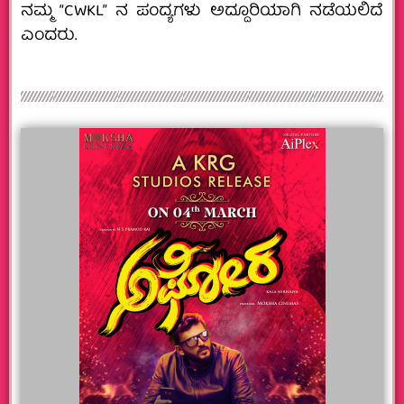
ನಮ್ಮ “CWKL” ನ ಪಂದ್ಯಗಳು ಅದ್ದೂರಿಯಾಗಿ ನಡೆಯಲಿದೆ
ಎಂದರು.