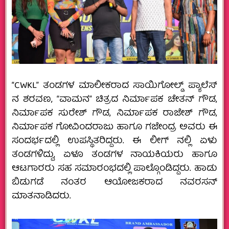
“CWKL” ತಂಡಗಳ ಮಾಲೀಕರಾದ ಸಾಯಿಗೋಲ್ಡ್ ಪ್ಯಾಲೆಸ್
ನ ಶರವಣ,‌ “ವಾಮನ” ಚಿತ್ರದ ನಿರ್ಮಾಪಕ ಚೇತನ್ ಗೌಡ,‌
ನಿರ್ಮಾಪಕ ಸುರೇಶ್ ಗೌಡ, ನಿರ್ಮಾಪಕ ರಾಜೇಶ್ ಗೌಡ,
ನಿರ್ಮಾಪಕ ಗೋವಿಂದರಾಜು ಹಾಗೂ ಗಜೇಂದ್ರ ಅವರು ಈ
ಸಂದರ್ಭದಲ್ಲಿ ಉಪಸ್ಥಿತರಿದ್ದರು. ಈ ಲೀಗ್ ನಲ್ಲಿ ಏಳು
ತಂಡಗಳಿದ್ದು, ಏಳೂ ತಂಡಗಳ ನಾಯಕಿಯರು ಹಾಗೂ
ಆಟಗಾರರು ಸಹ ಸಮಾರಂಭದಲ್ಲಿ ಪಾಲ್ಗೊಂಡಿದ್ದರು. ಹಾಡು
ಬಿಡುಗಡೆ ನಂತರ ಆಯೋಜಕರಾದ ನವರಸನ್
ಮಾತನಾಡಿದರು.