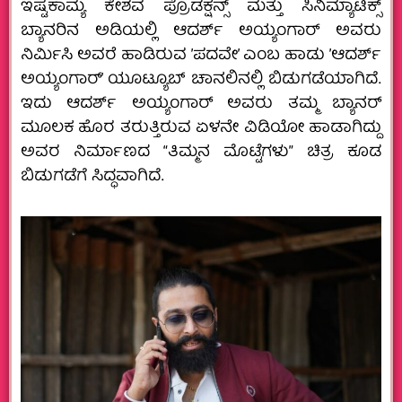
ಇಷ್ಟಕಾಮ್ಯ ಕೇಶವ ಪ್ರೊಡಕ್ಷನ್ಸ್ ಮತ್ತು ಸಿನಿಮ್ಯಾಟಿಕ್ಸ್
ಬ್ಯಾನರಿನ ಅಡಿಯಲ್ಲಿ ಆದರ್ಶ್ ಅಯ್ಯಂಗಾರ್ ಅವರು
ನಿರ್ಮಿಸಿ ಅವರೆ ಹಾಡಿರುವ ’ಪದವೇ’ ಎಂಬ ಹಾಡು ’ಆದರ್ಶ್
ಅಯ್ಯಂಗಾರ್’ ಯೂಟ್ಯೂಬ್ ಚಾನಲಿನಲ್ಲಿ ಬಿಡುಗಡೆಯಾಗಿದೆ.
ಇದು ಆದರ್ಶ್ ಅಯ್ಯಂಗಾರ್ ಅವರು ತಮ್ಮ ಬ್ಯಾನರ್
ಮೂಲಕ ಹೊರ ತರುತ್ತಿರುವ ಏಳನೇ ವಿಡಿಯೋ ಹಾಡಾಗಿದ್ದು
ಅವರ ನಿರ್ಮಾಣದ “ತಿಮ್ಮನ ಮೊಟ್ಟೆಗಳು” ಚಿತ್ರ ಕೂಡ
ಬಿಡುಗಡೆಗೆ ಸಿದ್ಧವಾಗಿದೆ.