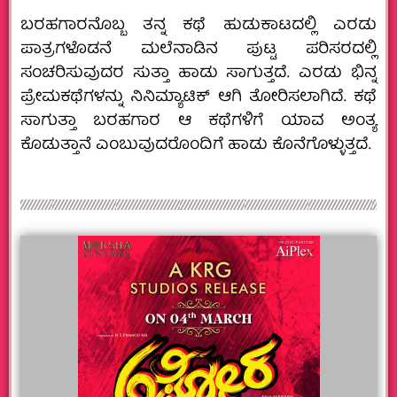
ಬರಹಗಾರನೊಬ್ಬ ತನ್ನ ಕಥೆ ಹುಡುಕಾಟದಲ್ಲಿ ಎರಡು
ಪಾತ್ರಗಳೊಡನೆ ಮಲೆನಾಡಿನ ಪುಟ್ಟ ಪರಿಸರದಲ್ಲಿ
ಸಂಚರಿಸುವುದರ ಸುತ್ತಾ ಹಾಡು ಸಾಗುತ್ತದೆ. ಎರಡು ಭಿನ್ನ
ಪ್ರೇಮಕಥೆಗಳನ್ನು ನಿನಿಮ್ಯಾಟಿಕ್ ಆಗಿ ತೋರಿಸಲಾಗಿದೆ. ಕಥೆ
ಸಾಗುತ್ತಾ ಬರಹಗಾರ ಆ ಕಥೆಗಳಿಗೆ ಯಾವ ಅಂತ್ಯ
ಕೊಡುತ್ತಾನೆ ಎಂಬುವುದರೊಂದಿಗೆ ಹಾಡು ಕೊನೆಗೊಳ್ಳುತ್ತದೆ.