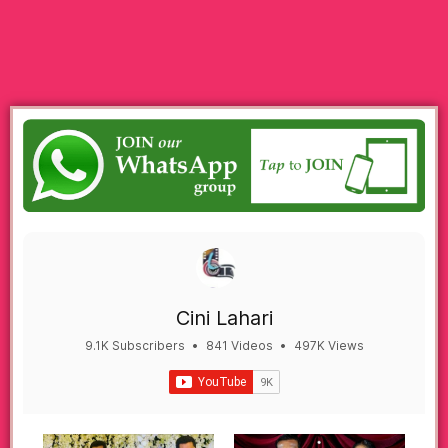
Cini Lahari
9.1K Subscribers
•
841 Videos
•
497K Views