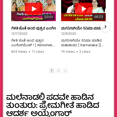
03:01
06:23
ಗೆಳತಿ ಜೊತೆ ಅಂಬಿ ಪುತ್ರನ ಎಂಗೇಜ್‌ಮೆಂಟ್ ! | Abhishek Ambareesh | 
ಮಗನಿಗಾಗಿಯೇ ಸಿನಿಮಾ ಮಾಡಿದ ಮಹಾತಾ
12/11/2022
12/6/2022
ಗೆಳತಿ ಜೊತೆ ಅಂಬಿ ಪುತ್ರನ
ಮಗನಿಗಾಗಿಯೇ ಸಿನಿಮಾ ಮಾಡಿದ
ಎಂಗೇಜ್‌ಮೆಂಟ್ ! | Abhishek
ಮಹಾತಾಯಿ! | Karnataka ||
Ambareesh | Aviva ||
824 Views
•
11 Likes
74 Views
•
2 Likes
#karnataka
•
0 Comments
•
2 Comments
#abhishekambareesh
#kannadamovies
#engagement
#sandalwood
#abhiengagement
1
2
ಮಲೆನಾಡಲ್ಲಿ ಪದವೇ ಹಾಡಿನ
ತುಂತುರು: ಪ್ರೇಮಗೀತೆ ಹಾಡಿದ
ಆದರ್ಶ ಅಯ್ಯಂಗಾರ್