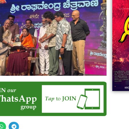
06:23
Aviva ||
ಡಿದ ಮಹಾತಾಯಿ! | Karnataka ||
ಿದ
||
Comments
ovies