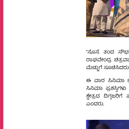
“ಸೊಸೆ ತಂದ ಸೌಭಾಗ್
ರಾಘವೇಂದ್ರ ಚಿತ್ರವ
ಮೆಚ್ಚುಗೆ ಸೂಚಿಸಿದರು
ಈ ವಾರ ಸಿನಿಮಾ ಜಗ
ಸಿನಿಮಾ ಪ್ರಶಸ್ತಿಗ
ಕ್ಷೇತ್ರದ ದಿಗ್ಗಜರಿ
ಎಂದರು.