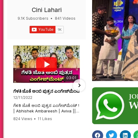
Cini Lahari
9.1K Subscribers
•
841 Videos
•
497K Views
03:01
ಗೆಳತಿ ಜೊತೆ ಅಂಬಿ ಪುತ್ರನ ಎಂಗೇಜ್‌ಮೆಂಟ್ ! | Abhishek Ambareesh | 
ಮಗನಿಗಾಗಿಯೇ ಸಿನಿಮಾ ಮಾ
12/11/2022
12/6/2022
ಗೆಳತಿ ಜೊತೆ ಅಂಬಿ ಪುತ್ರನ ಎಂಗೇಜ್‌ಮೆಂಟ್ !
ಮಗನಿಗಾಗಿಯೇ ಸಿನಿಮಾ ಮಾಡ
| Abhishek Ambareesh | Aviva ||
ಮಹಾತಾಯಿ! | Karnataka 
824 Views
•
11 Likes
74 Views
•
2 Likes
•
2 
#abhishekambareesh
#karnataka #kannadam
•
0 Comments
#engagement #abhiengagement
#sandalwood