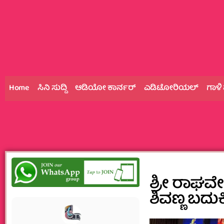
Home
ಸಿನಿ ಸುದ್ದಿ
ಆಡಿಯೋ ಕಾರ್ನರ್
ಎಡಿಟೋರಿಯಲ್
ಗಾಳಿ
ಶ್ರೀ ರಾಘವೇಂದ
ಶಿವಣ್ಣ ಬದುಕಿ