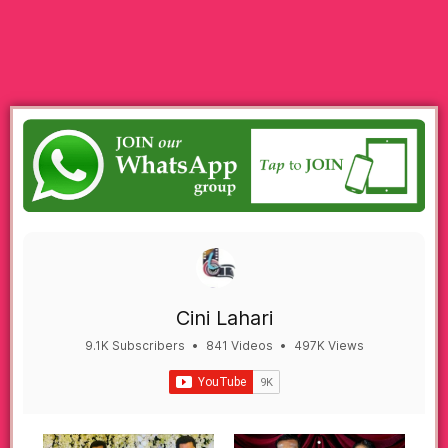
Cini Lahari
9.1K Subscribers
•
841 Videos
•
497K Views