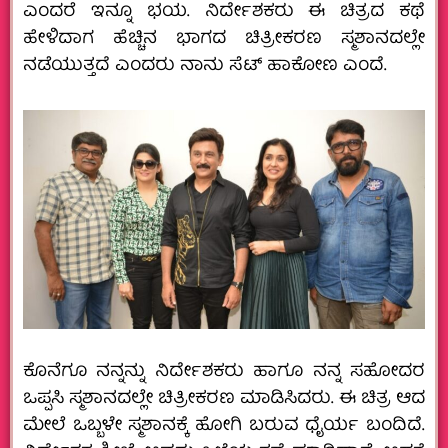
ಎಂದರೆ ಇನ್ನೂ ಭಯ. ನಿರ್ದೇಶಕರು ಈ ಚಿತ್ರದ ಕಥೆ
ಹೇಳಿದಾಗ ಹೆಚ್ಚಿನ ಭಾಗದ ಚಿತ್ರೀಕರಣ ಸ್ಮಶಾನದಲ್ಲೇ
ನಡೆಯುತ್ತದೆ ಎಂದರು ನಾನು ಸೆಟ್ ಹಾಕೋಣ ಎಂದೆ.
ಕೊನೆಗೂ ನನ್ನನ್ನು ನಿರ್ದೇಶಕರು ಹಾಗೂ ನನ್ನ ಸಹೋದರ
ಒಪ್ಪಸಿ ಸ್ಮಶಾನದಲ್ಲೇ ಚಿತ್ರೀಕರಣ ಮಾಡಿಸಿದರು. ಈ ಚಿತ್ರ ಆದ
ಮೇಲೆ ಒಬ್ಬಳೇ ಸ್ಮಶಾನಕ್ಕೆ ಹೋಗಿ ಬರುವ ಧೈರ್ಯ ಬಂದಿದೆ.