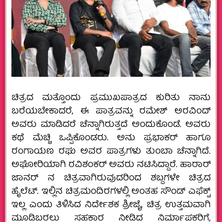
ಚಿತ್ರದ ಮತ್ತೊಂದು ಪ್ರಮುಖಪಾತ್ರದ ಕುರಿತು ನಾನು
ಬರೆಯಬೇಕಾದರೆ, ಈ ಪಾತ್ರವನ್ನು ರಮೇಶ್ ಅರವಿಂದ್
ಅವರು ಮಾಡಿದರೆ ಚೆನ್ನಾಗಿರುತ್ತದೆ ಅಂದುಕೊಂಡೆ.‌ ಅವರು
ಕಥೆ ಮೆಚ್ಚಿ ಒಪ್ಪಿಕೊಂಡರು. ಅನು ಪ್ರಭಾಕರ್ ಹಾಗೂ
ರಂಗಾಯಣ ರಘು ಅವರ ಪಾತ್ರಗಳು ತುಂಬಾ ಚೆನ್ನಾಗಿದೆ.
ಅಘೋರಿಯಾಗಿ ರವಿಶಂಕರ್ ಅವರು ನಟಿಸಿದ್ದಾರೆ. ಹಾರಾರ್
ಜಾನರ್ ನ ಚಿತ್ರವಾಗಿರುವುದರಿಂದ ಶಬ್ದಗಳೇ ಚಿತ್ರದ
ಹೈಲೆಟ್. ಇಲ್ಲಿನ ಚಿತ್ರಮಂದಿರಗಳಲ್ಲಿ ಅಂತಹ ಸೌಂಡ್ ಎಫೆಕ್ಟ್
ಇಲ್ಲ ಎಂದು ತಿಳಿಸಿದ ನಿರ್ದೇಶಕ ಶ್ರೀಜೈ, ಚಿತ್ರ ಉತ್ತಮವಾಗಿ
ಮೂಡಿಬರಲು ಸಹಕಾರ ನೀಡಿದ ನಿರ್ಮಾಪಕರಿಗೆ,