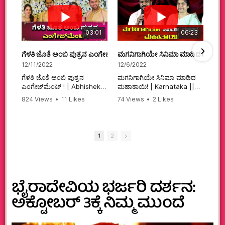
03:01
06:23
ಗೆಳತಿ ಜೊತೆ ಅಂಬಿ ಪುತ್ರನ ಎಂಗೇಜ್‌ಮೆಂಟ್ ! | Abhishek Ambareesh | 
ಮಗನಿಗಾಗಿಯೇ ಸಿನಿಮಾ ಮಾಡಿದ ಮಹಾತಾ
12/11/2022
12/6/2022
ಗೆಳತಿ ಜೊತೆ ಅಂಬಿ ಪುತ್ರನ
ಮಗನಿಗಾಗಿಯೇ ಸಿನಿಮಾ ಮಾಡಿದ
ಎಂಗೇಜ್‌ಮೆಂಟ್ ! | Abhishek
ಮಹಾತಾಯಿ! | Karnataka ||
Ambareesh | Aviva ||
824 Views
•
11 Likes
74 Views
•
2 Likes
#karnataka
•
0 Comments
•
2 Comments
#abhishekambareesh
#kannadamovies
#engagement
#sandalwood
#abhiengagement
1
2
ಭೈರಾದೇವಿಯ ಭರ್ಜರಿ ದರ್ಶನ:
ಅಕ್ಟೋಬರ್ 3ಕ್ಕೆ ನಿಮ್ಮ ಮುಂದೆ