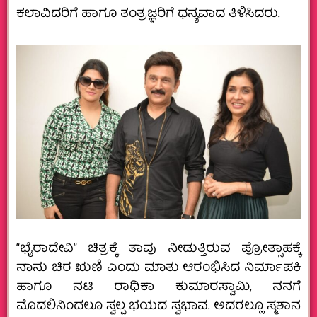
ಕಲಾವಿದರಿಗೆ ಹಾಗೂ ತಂತ್ರಜ್ಞರಿಗೆ ಧನ್ಯವಾದ ತಿಳಿಸಿದರು.
“ಭೈರಾದೇವಿ” ಚಿತ್ರಕ್ಕೆ ತಾವು ನೀಡುತ್ತಿರುವ ಪ್ರೋತ್ಸಾಹಕ್ಕೆ
ನಾನು ಚಿರ ಋಣಿ ಎಂದು ಮಾತು ಆರಂಭಿಸಿದ ನಿರ್ಮಾಪಕಿ
ಹಾಗೂ ನಟಿ ರಾಧಿಕಾ ಕುಮಾರಸ್ವಾಮಿ, ನನಗೆ
ಮೊದಲಿನಿಂದಲೂ ಸ್ವಲ್ಪ ಭಯದ ಸ್ವಭಾವ. ಅದರಲ್ಲೂ ಸ್ಮಶಾನ