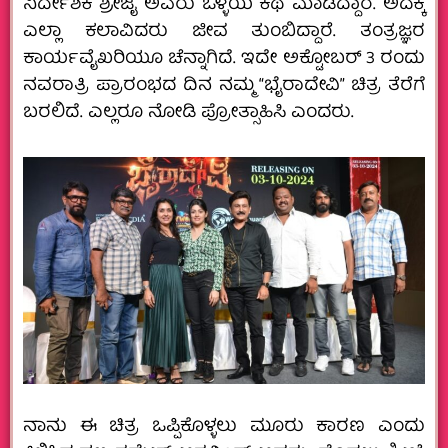
ನಿರ್ದೇಶಕ ಶ್ರೀಜೈ ಅವರು ಒಳ್ಳೆಯ ಕಥೆ ಮಾಡಿದ್ದಾರೆ. ಅದಕ್ಕೆ
ಎಲ್ಲಾ ಕಲಾವಿದರು ಜೀವ ತುಂಬಿದ್ದಾರೆ. ತಂತ್ರಜ್ಞರ
ಕಾರ್ಯವೈಖರಿಯೂ ಚೆನ್ನಾಗಿದೆ. ಇದೇ ಅಕ್ಟೋಬರ್ 3 ರಂದು
ನವರಾತ್ರಿ ಪ್ರಾರಂಭದ ದಿನ ನಮ್ಮ “ಭೈರಾದೇವಿ” ಚಿತ್ರ ತೆರೆಗೆ
ಬರಲಿದೆ. ಎಲ್ಲರೂ ನೋಡಿ ಪ್ರೋತ್ಸಾಹಿಸಿ ಎಂದರು.
ನಾನು ಈ ಚಿತ್ರ ಒಪ್ಪಿಕೊಳ್ಳಲು ಮೂರು ಕಾರಣ ಎಂದು‌