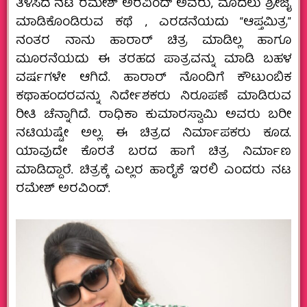
ತಿಳಿಸಿದ ನಟ ರಮೇಶ್ ಅರವಿಂದ್ ಅವರು, ಮೊದಲು ಶ್ರೀಜೈ
ಮಾಡಿಕೊಂಡಿರುವ ಕಥೆ , ಎರಡನೆಯದು “ಆಪ್ತಮಿತ್ರ”
ನಂತರ ನಾನು ಹಾರಾರ್ ಚಿತ್ರ ಮಾಡಿಲ್ಲ ಹಾಗೂ
ಮೂರನೆಯದು ಈ ತರಹದ ಪಾತ್ರವನ್ನು ಮಾಡಿ ಬಹಳ
ವರ್ಷಗಳೇ ಆಗಿದೆ. ಹಾರಾರ್ ನೊಂದಿಗೆ ಕೌಟುಂಬಿಕ
ಕಥಾಹಂದರವನ್ನು ನಿರ್ದೇಶಕರು ನಿರೂಪಣೆ ಮಾಡಿರುವ
ರೀತಿ ಚೆನ್ನಾಗಿದೆ. ರಾಧಿಕಾ ಕುಮಾರಸ್ವಾಮಿ ಅವರು ಬರೀ
ನಟಿಯಷ್ಟೇ ಅಲ್ಲ‌.‌ ಈ ಚಿತ್ರದ ನಿರ್ಮಾಪಕರು ಕೂಡ.
ಯಾವುದೇ ಕೊರತೆ ಬರದ ಹಾಗೆ ಚಿತ್ರ ನಿರ್ಮಾಣ
ಮಾಡಿದ್ದಾರೆ. ಚಿತ್ರಕ್ಕೆ ಎಲ್ಲರ ಹಾರೈಕೆ ಇರಲಿ ಎಂದರು ನಟ
ರಮೇಶ್ ಅರವಿಂದ್.