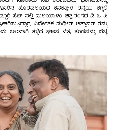
ಯೊಂದಿಗೆ ನೂರಾರು ಸಹ ಕಲಾವಿದರು ಭಾಗವಹಿಸಿದ್ದ
ಬೆಂಗಳೂರಿನ ಹೊರವಲಯದ ಕನಕಪುರ ರಸ್ತೆಯ ಕಗ್ಗಲಿ
ದ ಆದ್ದೂರಿ ಸೆಟ್ ನಲ್ಲಿ ಮಲಯಾಳಂ ಚಿತ್ರರಂಗದ ಡಿ ಒ ಪಿ
ೀಕರಿಸುತ್ತಿದ್ದಾಗ, ನಿರ್ದೇಶಕ ಸುಧೀರ್ ಅತ್ತಾವರ್ ರನ್ನು
 ಬಲವಾಗಿ ತಳ್ಳಿದ ಘಟನೆ ಚಿತ್ರ ತಂಡವನ್ನು ಬೆಚ್ಚಿ