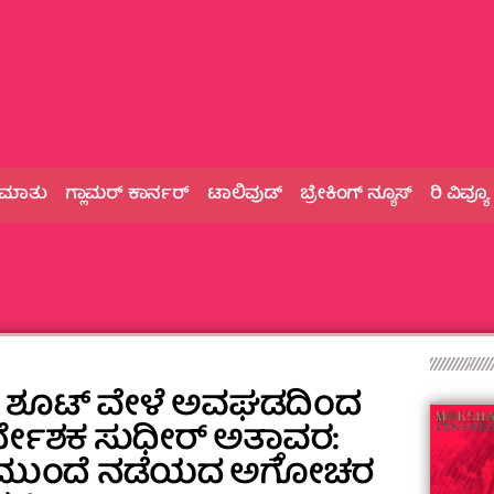
 ಮಾತು
ಗ್ಲಾಮರ್‌ ಕಾರ್ನರ್
ಟಾಲಿವುಡ್
ಬ್ರೇಕಿಂಗ್‌ ನ್ಯೂಸ್
ರಿ ವಿವ್ಯೂ
ೀ ಶೂಟ್ ವೇಳೆ ಅವಘಡದಿಂದ
್ದೇಶಕ ಸುಧೀರ್ ಅತ್ತಾವರ:
ನ ಮುಂದೆ ನಡೆಯದ ಅಗೋಚರ