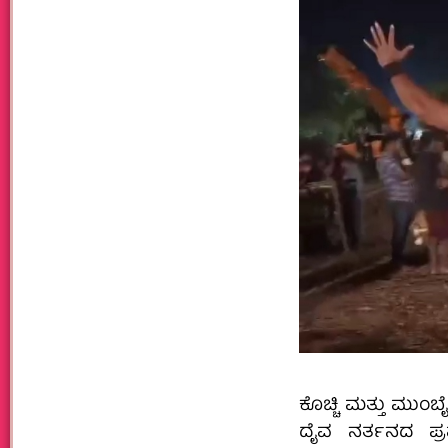
ಕೊಚ್ಚಿ ಮತ್ತು ಮುಂಬೈ
ದೈವ ನರ್ತನದ ಪ್ರಮು