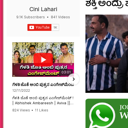
ಶಕ್ತಿ ಅಂದ್ರು 
Cini Lahari
9.1K Subscribers
•
841 Videos
•
497K Views
03:01
ಗೆಳತಿ ಜೊತೆ ಅಂಬಿ ಪುತ್ರನ ಎಂಗೇಜ್‌ಮೆಂಟ್ ! | Abhishek Ambareesh | 
ಮಗನಿಗಾಗಿಯೇ ಸಿನಿಮಾ ಮಾ
12/11/2022
12/6/2022
ಗೆಳತಿ ಜೊತೆ ಅಂಬಿ ಪುತ್ರನ ಎಂಗೇಜ್‌ಮೆಂಟ್ !
ಮಗನಿಗಾಗಿಯೇ ಸಿನಿಮಾ ಮಾಡ
| Abhishek Ambareesh | Aviva ||
ಮಹಾತಾಯಿ! | Karnataka 
824 Views
•
11 Likes
74 Views
•
2 Likes
•
2 
#abhishekambareesh
#karnataka #kannadam
•
0 Comments
#engagement #abhiengagement
#sandalwood