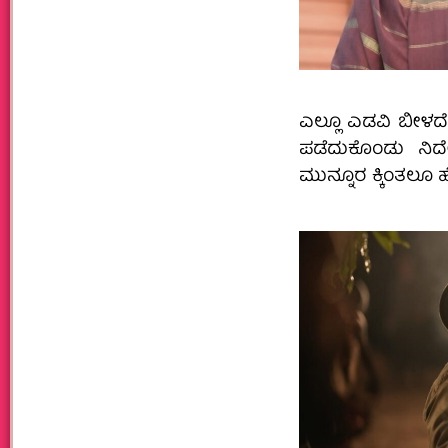
ಎಲ್ಲೂ ಎಡವಿ ಬೀಳದೆ
ಪಡೆದುಕೊಂಡು ನಿರ್
ಮುನ್ನೂರ ಕ್ಕಿಂತಲೂ ಹೆ