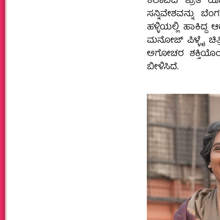
ಕಲಾವಿದೆ ಶ್ರುತಿ 
ಸನ್ನಿವೇಶವನ್ನು 
ಹಳ್ಳಿಯಲ್ಲಿ ಹಾಕಿದ್
ಮನೋಜ್ ಪಿಳ್ಳೈ ಚಿತ್ರ
ಅಗೋಚರ ಶಕ್ತಿಯೊಂದು
ಬೀಳಿಸಿದೆ.