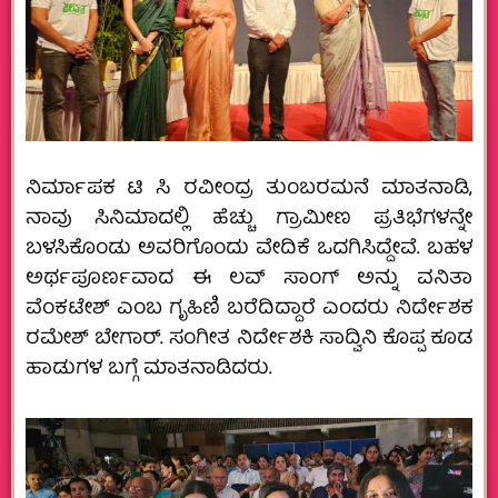
ನಿರ್ಮಾಪಕ ಟಿ ಸಿ ರವೀಂದ್ರ ತುಂಬರಮನೆ ಮಾತನಾಡಿ,
ನಾವು ಸಿನಿಮಾದಲ್ಲಿ ಹೆಚ್ಚು ಗ್ರಾಮೀಣ ಪ್ರತಿಭೆಗಳನ್ನೇ
ಬಳಸಿಕೊಂಡು ಅವರಿಗೊಂದು ವೇದಿಕೆ ಒದಗಿಸಿದ್ದೇವೆ. ಬಹಳ
ಅರ್ಥಪೂರ್ಣವಾದ ಈ ಲವ್ ಸಾಂಗ್ ಅನ್ನು ವನಿತಾ
ವೆಂಕಟೇಶ್ ಎಂಬ ಗೃಹಿಣಿ ಬರೆದಿದ್ದಾರೆ ಎಂದರು ನಿರ್ದೇಶಕ
ರಮೇಶ್ ಬೇಗಾರ್. ಸಂಗೀತ ನಿರ್ದೇಶಕಿ ಸಾದ್ವಿನಿ ಕೊಪ್ಪ ಕೂಡ
ಹಾಡುಗಳ ಬಗ್ಗೆ ಮಾತನಾಡಿದರು.