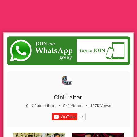
Cini Lahari
9.1K Subscribers
•
841 Videos
•
497K Views