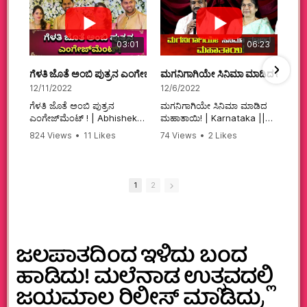
03:01
06:23
ಗೆಳತಿ ಜೊತೆ ಅಂಬಿ ಪುತ್ರನ ಎಂಗೇಜ್‌ಮೆಂಟ್ ! | Abhishek Ambareesh | 
ಮಗನಿಗಾಗಿಯೇ ಸಿನಿಮಾ ಮಾಡಿದ ಮಹಾತಾ
12/11/2022
12/6/2022
ಗೆಳತಿ ಜೊತೆ ಅಂಬಿ ಪುತ್ರನ
ಮಗನಿಗಾಗಿಯೇ ಸಿನಿಮಾ ಮಾಡಿದ
ಎಂಗೇಜ್‌ಮೆಂಟ್ ! | Abhishek
ಮಹಾತಾಯಿ! | Karnataka ||
Ambareesh | Aviva ||
824 Views
•
11 Likes
74 Views
•
2 Likes
#karnataka
•
0 Comments
•
2 Comments
#abhishekambareesh
#kannadamovies
#engagement
#sandalwood
#abhiengagement
1
2
ಜಲಪಾತದಿಂದ ಇಳಿದು ಬಂದ
ಹಾಡಿದು! ಮಲೆನಾಡ ಉತ್ಸವದಲ್ಲಿ
ಜಯಮಾಲ ರಿಲೀಸ್ ಮಾಡಿದ್ರು