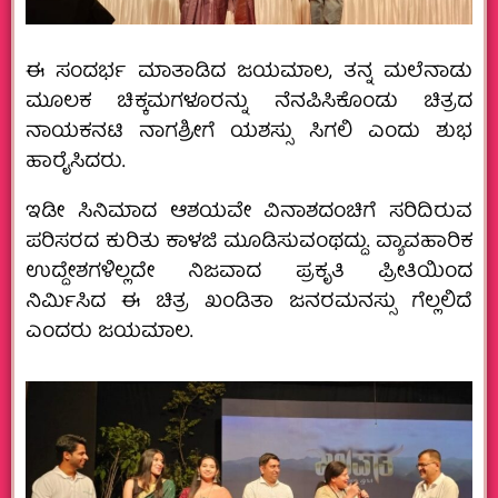
ಈ ಸಂದರ್ಭ ಮಾತಾಡಿದ ಜಯಮಾಲ, ತನ್ನ ಮಲೆನಾಡು
ಮೂಲಕ ಚಿಕ್ಕಮಗಳೂರನ್ನು ನೆನಪಿಸಿಕೊಂಡು ಚಿತ್ರದ
ನಾಯಕನಟಿ ನಾಗಶ್ರೀಗೆ ಯಶಸ್ಸು ಸಿಗಲಿ ಎಂದು ಶುಭ
ಹಾರೈಸಿದರು.
ಇಡೀ ಸಿನಿಮಾದ ಆಶಯವೇ ವಿನಾಶದಂಚಿಗೆ ಸರಿದಿರುವ
ಪರಿಸರದ ಕುರಿತು ಕಾಳಜಿ ಮೂಡಿಸುವಂಥದ್ದು. ವ್ಯಾವಹಾರಿಕ
ಉದ್ದೇಶಗಳಿಲ್ಲದೇ ನಿಜವಾದ ಪ್ರಕೃತಿ ಪ್ರೀತಿಯಿಂದ
ನಿರ್ಮಿಸಿದ ಈ ಚಿತ್ರ ಖಂಡಿತಾ ಜನರಮನಸ್ಸು ಗೆಲ್ಲಲಿದೆ
ಎಂದರು ಜಯಮಾಲ.