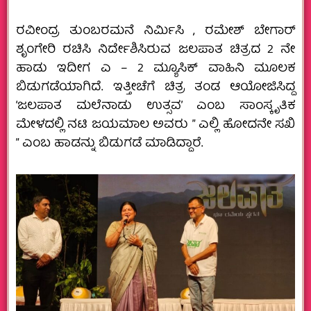
ರವೀಂದ್ರ ತುಂಬರಮನೆ ನಿರ್ಮಿಸಿ , ರಮೇಶ್ ಬೇಗಾರ್
ಶೃಂಗೇರಿ ರಚಿಸಿ ನಿರ್ದೇಶಿಸಿರುವ ಜಲಪಾತ ಚಿತ್ರದ 2 ನೇ
ಹಾಡು ಇದೀಗ ಎ – 2 ಮ್ಯೂಸಿಕ್ ವಾಹಿನಿ ಮೂಲಕ
ಬಿಡುಗಡೆಯಾಗಿದೆ. ಇತ್ತೀಚೆಗೆ ಚಿತ್ರ ತಂಡ ಆಯೋಜಿಸಿದ್ದ
‘ಜಲಪಾತ ಮಲೆನಾಡು ಉತ್ಸವ’ ಎಂಬ ಸಾಂಸ್ಕೃತಿಕ
ಮೇಳದಲ್ಲಿ ನಟಿ ಜಯಮಾಲ ಅವರು ” ಎಲ್ಲಿ ಹೋದನೇ ಸಖಿ
” ಎಂಬ ಹಾಡನ್ನು ಬಿಡುಗಡೆ ಮಾಡಿದ್ದಾರೆ.