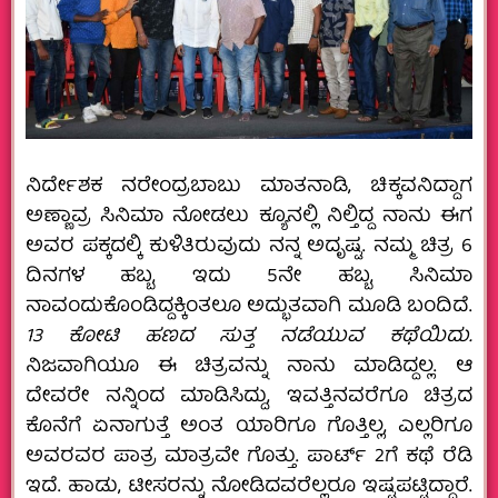
ನಿರ್ದೇಶಕ ನರೇಂದ್ರಬಾಬು ಮಾತನಾಡಿ, ಚಿಕ್ಕವನಿದ್ದಾಗ
ಅಣ್ಣಾವ್ರ ಸಿನಿಮಾ ನೋಡಲು ಕ್ಯೂನಲ್ಲಿ ನಿಲ್ತಿದ್ದ ನಾನು ಈಗ
ಅವರ ಪಕ್ಕದಲ್ಕಿ ಕುಳಿತಿರುವುದು ನನ್ನ ಅದೃಷ್ಟ. ನಮ್ಮ ಚಿತ್ರ 6
ದಿನಗಳ ಹಬ್ಬ, ಇದು 5ನೇ ಹಬ್ಬ, ಸಿನಿಮಾ
ನಾವಂದುಕೊಂಡಿದ್ದಕ್ಕಿಂತಲೂ ಅದ್ಭುತವಾಗಿ ಮೂಡಿ ಬಂದಿದೆ.
13 ಕೋಟಿ ಹಣದ ಸುತ್ತ ನಡೆಯುವ ಕಥೆಯಿದು.
ನಿಜವಾಗಿಯೂ ಈ ಚಿತ್ರವನ್ನು ನಾನು ಮಾಡಿದ್ದಲ್ಲ. ಆ
ದೇವರೇ ನನ್ನಿಂದ ಮಾಡಿಸಿದ್ದು, ಇವತ್ತಿನವರೆಗೂ ಚಿತ್ರದ
ಕೊನೆಗೆ ಏನಾಗುತ್ತೆ ಅಂತ ಯಾರಿಗೂ ಗೊತ್ತಿಲ್ಲ, ಎಲ್ಲರಿಗೂ
ಅವರವರ ಪಾತ್ರ ಮಾತ್ರವೇ ಗೊತ್ತು. ಪಾರ್ಟ್ 2ಗೆ ಕಥೆ ರೆಡಿ
ಇದೆ. ಹಾಡು, ಟೀಸರನ್ನು ನೋಡಿದವರೆಲ್ಲರೂ ಇಷ್ಟಪಟ್ಟಿದ್ದಾರೆ.