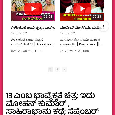
03:01
06:23
ಗೆಳತಿ ಜೊತೆ ಅಂಬಿ ಪುತ್ರನ ಎಂಗೇಜ್‌ಮೆಂಟ್ ! | Abhishek Ambareesh | 
ಮಗನಿಗಾಗಿಯೇ ಸಿನಿಮಾ ಮಾಡಿದ ಮಹಾತಾ
12/11/2022
12/6/2022
ಗೆಳತಿ ಜೊತೆ ಅಂಬಿ ಪುತ್ರನ
ಮಗನಿಗಾಗಿಯೇ ಸಿನಿಮಾ ಮಾಡಿದ
ಎಂಗೇಜ್‌ಮೆಂಟ್ ! | Abhishek
ಮಹಾತಾಯಿ! | Karnataka ||
Ambareesh | Aviva ||
824 Views
•
11 Likes
74 Views
•
2 Likes
#karnataka
•
0 Comments
•
2 Comments
#abhishekambareesh
#kannadamovies
#engagement
#sandalwood
#abhiengagement
1
2
13 ಎಂಬ ಭಾವೈಕ್ಯತೆ ಚಿತ್ರ: ಇದು
ಮೋಹನ್ ಕುಮಾರ್ ,
ಸಾಹಿರಾಭಾನು ಕಥೆ; ಸೆಪ್ಟೆಂಬರ್