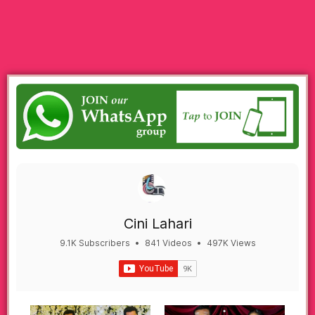
Cini Lahari
9.1K Subscribers
•
841 Videos
•
497K Views