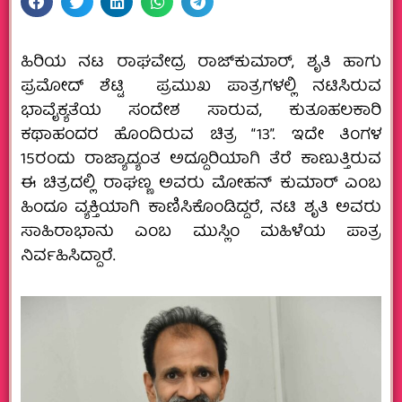
ಹಿರಿಯ ನಟ ರಾಘವೇದ್ರ ರಾಜ್‌ಕುಮಾರ್, ಶೃತಿ ಹಾಗು
ಪ್ರಮೋದ್ ಶೆಟ್ಟಿ ‌ ಪ್ರಮುಖ ಪಾತ್ರಗಳಲ್ಲಿ ನಟಿಸಿರುವ
ಭಾವೈಕ್ಯತೆಯ ಸಂದೇಶ ಸಾರುವ, ಕುತೂಹಲಕಾರಿ
ಕಥಾಹಂದರ ಹೊಂದಿರುವ ಚಿತ್ರ “13”. ಇದೇ ತಿಂಗಳ
15ರಂದು ರಾಜ್ಯಾದ್ಯಂತ ಅದ್ದೂರಿಯಾಗಿ ತೆರೆ ಕಾಣುತ್ತಿರುವ
ಈ ಚಿತ್ರದಲ್ಲಿ ರಾಘಣ್ಣ ಅವರು ಮೋಹನ್‌ ಕುಮಾರ್ ಎಂಬ
ಹಿಂದೂ ವ್ಯಕ್ತಿಯಾಗಿ ಕಾಣಿಸಿಕೊಂಡಿದ್ದರೆ, ನಟಿ ಶೃತಿ ಅವರು
ಸಾಹಿರಾಭಾನು ಎಂಬ ಮುಸ್ಲಿಂ ಮಹಿಳೆಯ ಪಾತ್ರ
ನಿರ್ವಹಿಸಿದ್ದಾರೆ.