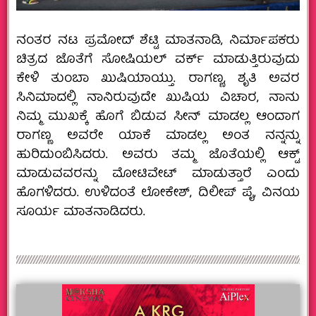
ನಂತರ ನಟ ಪ್ರಮೋದ್ ಶೆಟ್ಟಿ ಮಾತನಾಡಿ, ನಿರ್ಮಾಪಕರು
ಚಿತ್ರದ ಜೊತೆಗೆ ಸೋಷಿಯಲ್ ವರ್ಕ್ ಮಾಡುತ್ತಿರುವುದು
ಕೇಳಿ ತುಂಬಾ ಖುಷಿಯಾಯ್ತು. ರಾಗಣ್ಣ, ಶೃತಿ ಅವರ
ಸಿನಿಮಾದಲ್ಲಿ ನಾನಿರುವುದೇ ಖುಷಿಯ ವಿಚಾರ, ನಾನು
ನಿಮ್ಮ ಮುಖಕ್ಕೆ ಹೊಗೆ ಬಿಡುವ ಸೀನ್ ಮಾಡಲ್ಲ ಆಂದಾಗ
ರಾಗಣ್ಣ ಅವರೇ ಯಾಕೆ ಮಾಡಲ್ಲ ಅಂತ ನನ್ನನ್ನು
ಹುರಿದುಂಬಿಸಿದರು. ಅವರು ತಮ್ಮ ಜೊತೆಯಲ್ಲಿ ಆಕ್ಟ್
ಮಾಡುವವರನ್ನು ಮೋಟಿವೇಟ್ ಮಾಡುತ್ತಾರೆ ಎಂದು
ಹೊಗಳಿದರು. ಉಳಿದಂತೆ ಲೋಕೇಶ್, ದಿಲೀಪ್ ಪೈ, ವಿನಯ
ಸೂರ್ಯ ಮಾತನಾಡಿದರು.