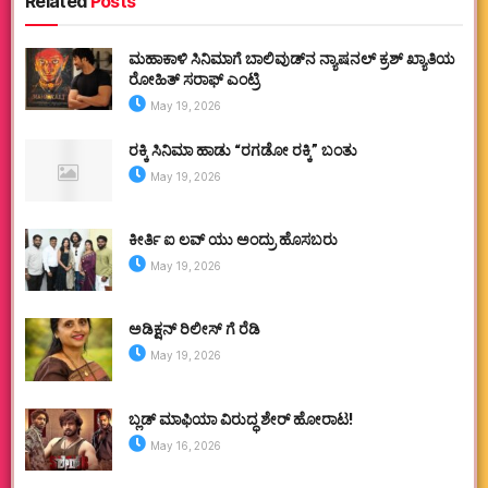
Related
Posts
ಮಹಾಕಾಳಿ ಸಿನಿಮಾಗೆ ಬಾಲಿವುಡ್‌ನ ನ್ಯಾಷನಲ್ ಕ್ರಶ್ ಖ್ಯಾತಿಯ
ರೋಹಿತ್ ಸರಾಫ್ ಎಂಟ್ರಿ
May 19, 2026
ರಕ್ಕಿ ಸಿನಿಮಾ ಹಾಡು “ರಗಡೋ ರಕ್ಕಿ” ಬಂತು
May 19, 2026
ಕೀರ್ತಿ ಐ ಲವ್ ಯು ಅಂದ್ರು ಹೊಸಬರು
May 19, 2026
ಅಡಿಕ್ಷನ್ ರಿಲೀಸ್ ಗೆ ರೆಡಿ
May 19, 2026
ಬ್ಲಡ್ ಮಾಫಿಯಾ ವಿರುದ್ಧ ಶೇರ್ ಹೋರಾಟ!
May 16, 2026