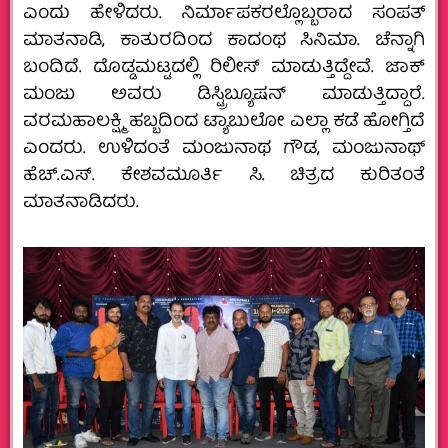
ಎಂದು ಹೇಳಿದರು. ನಿರ್ಮಾಪಕರಲ್ಲೊಬ್ಬರಾದ ಸಂಪತ್
ಮಾತನಾಡಿ, ಕಾತುರದಿಂದ ಕಾದಂಥ ಸಿನಿಮಾ. ಚೆನ್ನಾಗಿ
ಬಂದಿದೆ. ದೊಡ್ಡಮಟ್ಟದಲ್ಲಿ ರಿಲೀಸ್ ಮಾಡುತ್ತಿದ್ದೇವೆ. ಜಾಕ್
ಮಂಜು ಅವರು ಡಿಸ್ಟ್ರಿಬ್ಯೂಷನ್ ಮಾಡುತ್ತಿದ್ದಾರೆ.
ವರಮಹಾಲಕ್ಷ್ಮಿ ಹಬ್ಬದಿಂದ ಟ್ಯಾಬುಲೋ ಎಲ್ಲಾ ಕಡೆ ಹೋಗ್ತಿದೆ
ಎಂದರು. ಉಳಿದಂತೆ ಮಂಜುನಾಥ ಗೌಡ, ಮಂಜುನಾಥ್
ಹೆಚ್.ಎಸ್. ಕೇಶವಮೂರ್ತಿ ಸಿ. ಚಿತ್ರದ ಕುರಿತಂತೆ
ಮಾತನಾಡಿದರು.