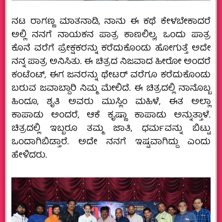
ನಟ ರಾಗಣ್ಣ ಮಾತನಾಡಿ, ನಾನು ಈ ಕಥೆ ಕೇಳಬೇಕಾದರೆ
ಅಲ್ಲಿ ನನಗೆ ನಾಯಕನ ಪಾತ್ರ ಕಾಣಲಿಲ್ಲ, ಒಂದು ಪಾತ್ರ
ಕೊನೆ ವರೆಗೆ ಪ್ರೇಕ್ಷಕರನ್ನು ಕರೆದುಕೊಂಡು ಹೋಗುತ್ತೆ ಅದೇ
ನನ್ನ ಪಾತ್ರ ಅನಿಸಿತು. ಈ ಚಿತ್ರದ ನಿಜವಾದ ಹೀರೋ ಅಂದರೆ
ಕಂಟೆಂಟ್, ಈಗ ಜನರನ್ನು ಥೇಟರ್ ವರೆಗೂ ಕರೆದುಕೊಂಡು
ಬರುವ ಜವಾಬ್ದಾರಿ ನಿಮ್ಮ ಮೇಲಿದೆ. ಈ ಚಿತ್ರದಲ್ಲಿ ನಾನೊಬ್ಬ
ಹಿಂದೂ, ಶೃತಿ ಅವರು ಮುಸ್ಲಿಂ ಮಹಿಳೆ, ಈತ ಅಲ್ಲಾ
ಕಾಪಾಡು ಅಂದರೆ, ಆಕೆ ಕೃಷ್ಣಾ ಕಾಪಾಡು ಅನ್ನುತ್ತಾಳೆ.
ಚಿತ್ರದಲ್ಲಿ ಇಬ್ಬರೂ ತಮ್ಮ ಜಾತಿ, ಧರ್ಮವನ್ನು ಬಿಟ್ಟು
ಒಂದಾಗಿಬಿಡ್ತಾರೆ. ಅದೇ ನನಗೆ ಇಷ್ಟವಾಗಿದ್ದು ಎಂದು
ಹೇಳಿದರು.