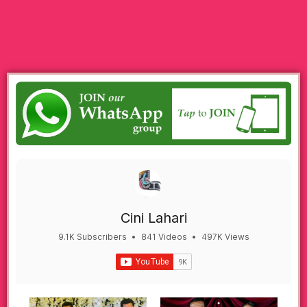
Cini Lahari
9.1K Subscribers
•
841 Videos
•
497K Views