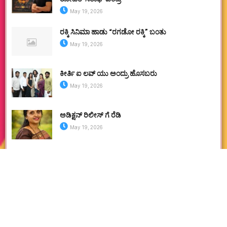
May 19, 2026
ರಕ್ಕಿ ಸಿನಿಮಾ ಹಾಡು “ರಗಡೋ ರಕ್ಕಿ” ಬಂತು
May 19, 2026
ಕೀರ್ತಿ ಐ ಲವ್ ಯು ಅಂದ್ರು ಹೊಸಬರು
May 19, 2026
ಅಡಿಕ್ಷನ್ ರಿಲೀಸ್ ಗೆ ರೆಡಿ
May 19, 2026
ಬ್ಲಡ್ ಮಾಫಿಯಾ ವಿರುದ್ಧ ಶೇರ್ ಹೋರಾಟ!
May 16, 2026
ರಕ್ತಪಾತದೊಳ್ ಕಾಳಿದಾಸನ ಆರ್ಭಟಂ ಜಯಂ!
April 30, 2026