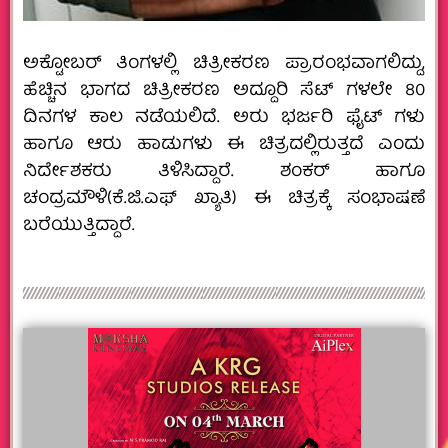
ಅಕ್ಟೋಬರ್ ತಿಂಗಳಲ್ಲಿ ಚಿತ್ರೀಕರಣ ಪ್ರಾರಂಭವಾಗಲಿದ್ದು,
ಹೆಚ್ಚಿನ ಭಾಗದ ‌ಚಿತ್ರೀಕರಣ ಅದ್ದೂರಿ ಸೆಟ್ ಗಳಲೇ 80
ದಿನಗಳ ಕಾಲ ನಡೆಯಲಿದೆ. ಅರು ಭರ್ಜರಿ ಫೈಟ್ ಗಳು
ಹಾಗೂ ಆರು ಹಾಡುಗಳು ಈ ಚಿತ್ರದಲ್ಲಿರುತ್ತದೆ ಎಂದು
ನಿರ್ದೇಶಕರು ತಿಳಿಸಿದ್ದಾರೆ. ಶಂಕರ್ ಹಾಗೂ
ಚಂದ್ರಮೌಳಿ(ಕೆ.ಜಿ.ಎಫ್ ಖ್ಯಾತಿ) ಈ ಚಿತ್ರಕ್ಕೆ ಸಂಭಾಷಣೆ
ಬರೆಯುತ್ತಿದ್ದಾರೆ.