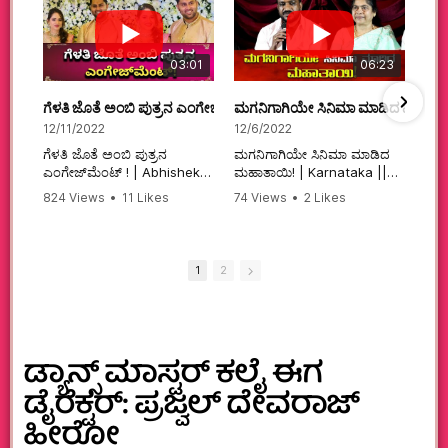
03:01
06:23
ಗೆಳತಿ ಜೊತೆ ಅಂಬಿ ಪುತ್ರನ ಎಂಗೇಜ್‌ಮೆಂಟ್ ! | Abhishek Ambareesh | 
ಮಗನಿಗಾಗಿಯೇ ಸಿನಿಮಾ ಮಾಡಿದ ಮಹಾತಾ
12/11/2022
12/6/2022
ಗೆಳತಿ ಜೊತೆ ಅಂಬಿ ಪುತ್ರನ
ಮಗನಿಗಾಗಿಯೇ ಸಿನಿಮಾ ಮಾಡಿದ
ಎಂಗೇಜ್‌ಮೆಂಟ್ ! | Abhishek
ಮಹಾತಾಯಿ! | Karnataka ||
Ambareesh | Aviva ||
824 Views
•
11 Likes
74 Views
•
2 Likes
#karnataka
•
0 Comments
•
2 Comments
#abhishekambareesh
#kannadamovies
#engagement
#sandalwood
#abhiengagement
1
2
ಡ್ಯಾನ್ಸ್ ಮಾಸ್ಟರ್ ಕಲೈ ಈಗ
ಡೈರೆಕ್ಟರ್: ಪ್ರಜ್ವಲ್ ದೇವರಾಜ್
ಹೀರೋ