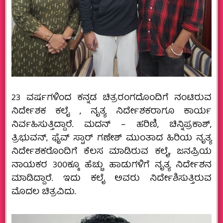
23 ವರ್ಷಗಳಿಂದ ಕನ್ನಡ ಚಿತ್ರರಂಗದೊಂದಿಗೆ ನಂಟಿರುವ
ನಿರ್ದೇಶಕ ಕಲೈ , ನೃತ್ಯ ನಿರ್ದೇಶಕರಾಗೂ ಕಾರ್ಯ
ನಿರ್ವಹಿಸುತ್ತಿದ್ದಾರೆ. ಮದನ್ – ಹರಿಣಿ, ಚಿನ್ನಿಪ್ರಕಾಶ್,
ತ್ರಿಭುವನ್, ಫೈವ್ ಸ್ಟಾರ್ ಗಣೇಶ್ ಮುಂತಾದ ಹಿರಿಯ ನೃತ್ಯ
ನಿರ್ದೇಶಕರೊಂದಿಗೆ ಕೆಲಸ‌ ಮಾಡಿರುವ ಕಲೈ, ಜನಪ್ರಿಯ
ನಾಯಕರ 300ಕ್ಕೂ ಹೆಚ್ಚು ಹಾಡುಗಳಿಗೆ ನೃತ್ಯ ನಿರ್ದೇಶನ
ಮಾಡಿದ್ದಾರೆ. ಇದು ಕಲೈ ಅವರು ನಿರ್ದೇಶಿಸುತ್ತಿರುವ
ಮೊದಲ ಚಿತ್ರವಿದು.