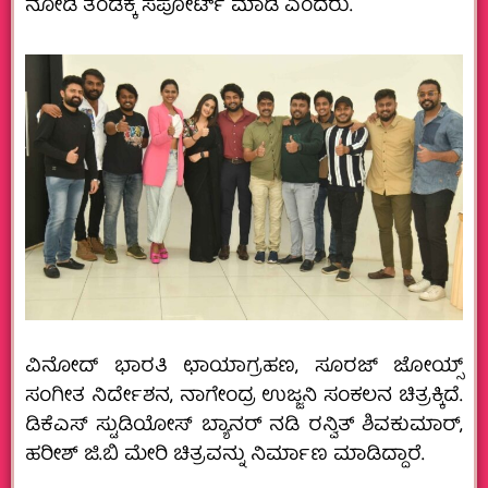
ನೋಡಿ ತಂಡಕ್ಕೆ ಸಪೋರ್ಟ್ ಮಾಡಿ ಎಂದರು.
ವಿನೋದ್ ಭಾರತಿ ಛಾಯಾಗ್ರಹಣ, ಸೂರಜ್ ಜೋಯ್ಸ್
ಸಂಗೀತ ನಿರ್ದೇಶನ, ನಾಗೇಂದ್ರ ಉಜ್ಜನಿ ಸಂಕಲನ ಚಿತ್ರಕ್ಕಿದೆ.
ಡಿಕೆಎಸ್ ಸ್ಟುಡಿಯೋಸ್ ಬ್ಯಾನರ್ ನಡಿ ರನ್ವಿತ್ ಶಿವಕುಮಾರ್,
ಹರೀಶ್ ಜಿ.ಬಿ ಮೇರಿ ಚಿತ್ರವನ್ನು ನಿರ್ಮಾಣ ಮಾಡಿದ್ದಾರೆ.