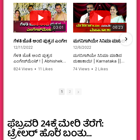
03:01
06:23
ಗೆಳತಿ ಜೊತೆ ಅಂಬಿ ಪುತ್ರನ ಎಂಗೇಜ್‌ಮೆಂಟ್ ! | Abhishek Ambareesh | 
ಮಗನಿಗಾಗಿಯೇ ಸಿನಿಮಾ ಮಾಡಿದ ಮಹಾತಾ
12/11/2022
12/6/2022
ಗೆಳತಿ ಜೊತೆ ಅಂಬಿ ಪುತ್ರನ
ಮಗನಿಗಾಗಿಯೇ ಸಿನಿಮಾ ಮಾಡಿದ
ಎಂಗೇಜ್‌ಮೆಂಟ್ ! | Abhishek
ಮಹಾತಾಯಿ! | Karnataka ||
Ambareesh | Aviva ||
824 Views
•
11 Likes
74 Views
•
2 Likes
#karnataka
•
0 Comments
•
2 Comments
#abhishekambareesh
#kannadamovies
#engagement
#sandalwood
#abhiengagement
1
2
ಫೆಬ್ರವರಿ 24ಕ್ಕೆ ಮೇರಿ ತೆರೆಗೆ:
ಟ್ರೇಲರ್ ಹೊರ ಬಂತು…