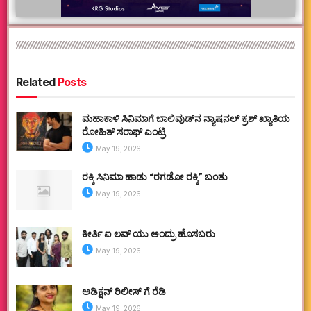
Related
Posts
ಮಹಾಕಾಳಿ ಸಿನಿಮಾಗೆ ಬಾಲಿವುಡ್‌ನ ನ್ಯಾಷನಲ್ ಕ್ರಶ್ ಖ್ಯಾತಿಯ
ರೋಹಿತ್ ಸರಾಫ್ ಎಂಟ್ರಿ
May 19, 2026
ರಕ್ಕಿ ಸಿನಿಮಾ ಹಾಡು “ರಗಡೋ ರಕ್ಕಿ” ಬಂತು
May 19, 2026
ಕೀರ್ತಿ ಐ ಲವ್ ಯು ಅಂದ್ರು ಹೊಸಬರು
May 19, 2026
ಅಡಿಕ್ಷನ್ ರಿಲೀಸ್ ಗೆ ರೆಡಿ
May 19, 2026