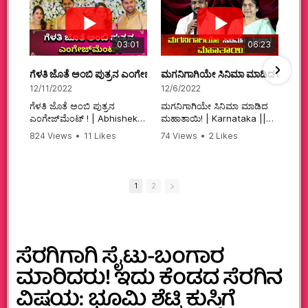
03:01
06:23
ಗೆಳತಿ ಜೊತೆ ಅಂಬಿ ಪುತ್ರನ ಎಂಗೇಜ್‌ಮೆಂಟ್ ! | Abhishek Ambareesh | 
ಮಗನಿಗಾಗಿಯೇ ಸಿನಿಮಾ ಮಾಡಿದ ಮಹಾತಾ
12/11/2022
12/6/2022
ಗೆಳತಿ ಜೊತೆ ಅಂಬಿ ಪುತ್ರನ
ಮಗನಿಗಾಗಿಯೇ ಸಿನಿಮಾ ಮಾಡಿದ
ಎಂಗೇಜ್‌ಮೆಂಟ್ ! | Abhishek
ಮಹಾತಾಯಿ! | Karnataka ||
Ambareesh | Aviva ||
824 Views
•
11 Likes
74 Views
•
2 Likes
#karnataka
•
0 Comments
•
2 Comments
#abhishekambareesh
#kannadamovies
#engagement
#sandalwood
#abhiengagement
1
2
ಸೆರಗಿಗಾಗಿ ಸೈಟು-ಬಂಗಾರ
ಮಾರಿದರು! ಇದು ಕೆಂಡದ‌ ಸೆರಗಿನ
ವಿಷಯ: ಭೂಮಿ ಶೆಟ್ಟಿ ಕುಸ್ತಿಗೆ