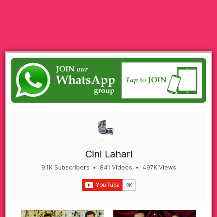
Cini Lahari
9.1K Subscribers
•
841 Videos
•
497K Views