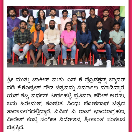
ಶ್ರೀ ಮುತ್ತು ಟಾಕೀಸ್ ಮತ್ತು ಎಸ್ ಕೆ ಪ್ರೊಡಕ್ಷನ್ಸ್ ಬ್ಯಾನರ್
ನಡಿ ಕೆ.ಕೊಟ್ರೇಶ್ ಗೌಡ ಚಿತ್ರವನ್ನು ನಿರ್ಮಾಣ ಮಾಡಿದ್ದಾರೆ.
ಯಶ್ ಶೆಟ್ಟಿ, ವರ್ಧನ್ ತೀರ್ಥಹಳ್ಳಿ, ಪ್ರತಿಮಾ. ಹರೀಶ್ ಅರಸು,
ಬಸು ಹಿರೇಮಠ್, ಶೋಭಿತ, ಸಿಂಧು ಲೋಕನಾಥ್ ಚಿತ್ರದ
ತಾರಾಬಳಗದಲ್ಲಿದ್ದಾರೆ. ವಿಪಿನ್ ವಿ ರಾಜ್ ಛಾಯಾಗ್ರಹಣ,
ವೀರೇಶ್ ಕಂಬ್ಲಿ ಸಂಗೀತ ನಿರ್ದೇಶನ, ಶ್ರೀಕಾಂತ್ ಸಂಕಲನ
ಚಿತ್ರಕ್ಕಿದೆ.