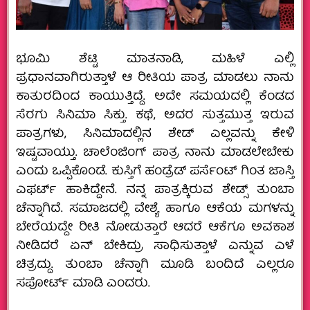
ಭೂಮಿ ಶೆಟ್ಟಿ ಮಾತನಾಡಿ, ಮಹಿಳೆ ಎಲ್ಲಿ
ಪ್ರಧಾನವಾಗಿರುತ್ತಾಳೆ ಆ ರೀತಿಯ ಪಾತ್ರ ಮಾಡಲು ನಾನು
ಕಾತುರದಿಂದ ಕಾಯುತ್ತಿದ್ದೆ. ಅದೇ ಸಮಯದಲ್ಲಿ ಕೆಂಡದ
ಸೆರಗು ಸಿನಿಮಾ ಸಿಕ್ತು. ಕಥೆ, ಅದರ ಸುತ್ತಮುತ್ತ ಇರುವ
ಪಾತ್ರಗಳು, ಸಿನಿಮಾದಲ್ಲಿನ ಶೇಡ್ ಎಲ್ಲವನ್ನು ಕೇಳಿ
ಇಷ್ಟವಾಯ್ತು. ಚಾಲೆಂಜಿಂಗ್ ಪಾತ್ರ ನಾನು ಮಾಡಲೇಬೇಕು
ಎಂದು ಒಪ್ಪಿಕೊಂಡೆ. ಕುಸ್ತಿಗೆ ಹಂಡ್ರೆಡ್ ಪರ್ಸೆಂಟ್ ಗಿಂತ ಜಾಸ್ತಿ
ಎಫರ್ಟ್ ಹಾಕಿದ್ದೇನೆ. ನನ್ನ ಪಾತ್ರಕ್ಕಿರುವ ಶೇಡ್ಸ್ ತುಂಬಾ
ಚೆನ್ನಾಗಿದೆ. ಸಮಾಜದಲ್ಲಿ ವೇಶ್ಯೆ ಹಾಗೂ ಆಕೆಯ ಮಗಳನ್ನು
ಬೇರೆಯದ್ದೇ ರೀತಿ ನೋಡುತ್ತಾರೆ ಆದರೆ ಆಕೆಗೂ ಅವಕಾಶ
ನೀಡಿದರೆ ಏನ್ ಬೇಕಿದ್ರು ಸಾಧಿಸುತ್ತಾಳೆ ಎನ್ನುವ ಎಳೆ
ಚಿತ್ರದ್ದು. ತುಂಬಾ ಚೆನ್ನಾಗಿ ಮೂಡಿ ಬಂದಿದೆ ಎಲ್ಲರೂ
ಸಪೋರ್ಟ್ ಮಾಡಿ ಎಂದರು.