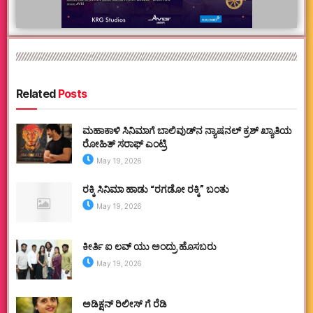
Related
Posts
ಮಹಾಕಾಳಿ ಸಿನಿಮಾಗೆ ಬಾಲಿವುಡ್‌ನ ನ್ಯಾಷನಲ್ ಕ್ರಶ್ ಖ್ಯಾತಿಯ
ರೋಹಿತ್ ಸರಾಫ್ ಎಂಟ್ರಿ
May 19, 2026
ರಕ್ಕಿ ಸಿನಿಮಾ ಹಾಡು “ರಗಡೋ ರಕ್ಕಿ” ಬಂತು
May 19, 2026
ಕೀರ್ತಿ ಐ ಲವ್ ಯು ಅಂದ್ರು ಹೊಸಬರು
May 19, 2026
ಅಡಿಕ್ಷನ್ ರಿಲೀಸ್ ಗೆ ರೆಡಿ