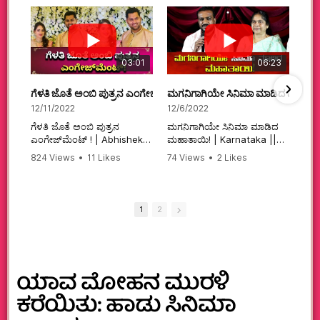
03:01
06:23
ಗೆಳತಿ ಜೊತೆ ಅಂಬಿ ಪುತ್ರನ ಎಂಗೇಜ್‌ಮೆಂಟ್ ! | Abhishek Ambareesh | 
ಮಗನಿಗಾಗಿಯೇ ಸಿನಿಮಾ ಮಾಡಿದ ಮಹಾತಾ
12/11/2022
12/6/2022
ಗೆಳತಿ ಜೊತೆ ಅಂಬಿ ಪುತ್ರನ
ಮಗನಿಗಾಗಿಯೇ ಸಿನಿಮಾ ಮಾಡಿದ
ಎಂಗೇಜ್‌ಮೆಂಟ್ ! | Abhishek
ಮಹಾತಾಯಿ! | Karnataka ||
Ambareesh | Aviva ||
824 Views
•
11 Likes
74 Views
•
2 Likes
#karnataka
•
0 Comments
•
2 Comments
#abhishekambareesh
#kannadamovies
#engagement
#sandalwood
#abhiengagement
1
2
ಯಾವ ಮೋಹನ ಮುರಳಿ
ಕರೆಯಿತು: ಹಾಡು ಸಿನಿಮಾ