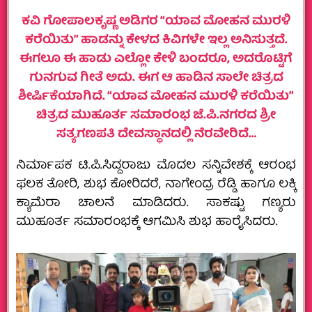
ಕವಿ ಗೋಪಾಲಕೃಷ್ಣ ಅಡಿಗರ “ಯಾವ ಮೋಹನ ಮುರಳಿ
ಕರೆಯಿತು” ಹಾಡನ್ನು ಕೇಳದ ಕಿವಿಗಳೇ ಇಲ್ಲ ಅನಿಸುತ್ತದೆ.
ಈಗಲೂ ಈ ಹಾಡು ಎಲ್ಲೋ ಕೇಳಿ ಬಂದರೂ, ಅದರೊಟ್ಟಿಗೆ
ಗುನಗುವ ಗೀತೆ ಅದು. ಈಗ ಆ ಹಾಡಿನ ಸಾಲೇ ಚಿತ್ರದ
ಶೀರ್ಷಿಕೆಯಾಗಿದೆ. “ಯಾವ ಮೋಹನ ಮುರಳಿ ಕರೆಯಿತು”
ಚಿತ್ರದ ಮುಹೂರ್ತ ಸಮಾರಂಭ ಜೆ.ಪಿ.ನಗರದ ಶ್ರೀ
ಸತ್ಯಗಣಪತಿ ದೇವಸ್ಥಾನದಲ್ಲಿ ನೆರವೇರಿದೆ…
ನಿರ್ಮಾಪಕ ಟಿ.ಪಿ.ಸಿದ್ದರಾಜು ಮೊದಲ ಸನ್ನಿವೇಶಕ್ಕೆ ಆರಂಭ
ಫಲಕ ತೋರಿ, ಶುಭ ಕೋರಿದರೆ, ನಾಗೇಂದ್ರ ರೆಡ್ಡಿ ಹಾಗೂ ಲಕ್ಕಿ
ಕ್ಯಾಮೆರಾ ಚಾಲನೆ ಮಾಡಿದರು. ಸಾಕಷ್ಟು ಗಣ್ಯರು
ಮುಹೂರ್ತ ಸಮಾರಂಭಕ್ಕೆ ಆಗಮಿಸಿ ಶುಭ ಹಾರೈಸಿದರು.