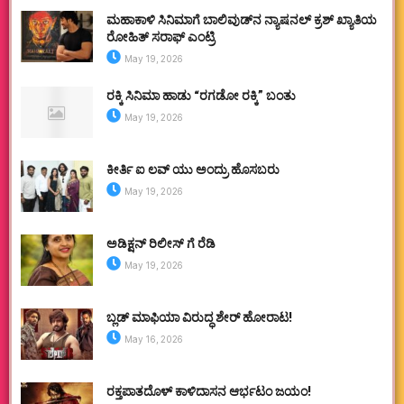
ಮಹಾಕಾಳಿ ಸಿನಿಮಾಗೆ ಬಾಲಿವುಡ್‌ನ ನ್ಯಾಷನಲ್ ಕ್ರಶ್ ಖ್ಯಾತಿಯ
ರೋಹಿತ್ ಸರಾಫ್ ಎಂಟ್ರಿ
May 19, 2026
ರಕ್ಕಿ ಸಿನಿಮಾ ಹಾಡು “ರಗಡೋ ರಕ್ಕಿ” ಬಂತು
May 19, 2026
ಕೀರ್ತಿ ಐ ಲವ್ ಯು ಅಂದ್ರು ಹೊಸಬರು
May 19, 2026
ಅಡಿಕ್ಷನ್ ರಿಲೀಸ್ ಗೆ ರೆಡಿ
May 19, 2026
ಬ್ಲಡ್ ಮಾಫಿಯಾ ವಿರುದ್ಧ ಶೇರ್ ಹೋರಾಟ!
May 16, 2026
ರಕ್ತಪಾತದೊಳ್ ಕಾಳಿದಾಸನ ಆರ್ಭಟಂ ಜಯಂ!