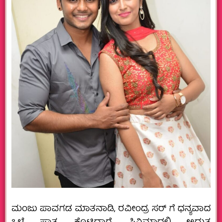
ಮಂಜು ಪಾವಗಡ ಮಾತನಾಡಿ, ರವೀಂದ್ರ ಸರ್ ಗೆ ಧನ್ಯವಾದ