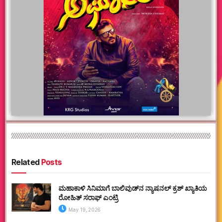
Related
Posts
ಮಹಾಕಾಳಿ ಸಿನಿಮಾಗೆ ಬಾಲಿವುಡ್‌ನ ನ್ಯಾಷನಲ್ ಕ್ರಶ್ ಖ್ಯಾತಿಯ
ರೋಹಿತ್ ಸರಾಫ್ ಎಂಟ್ರಿ
May 19, 2026