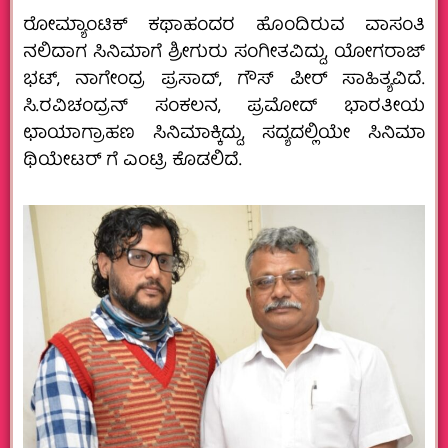
ರೋಮ್ಯಾಂಟಿಕ್ ಕಥಾಹಂದರ ಹೊಂದಿರುವ ವಾಸಂತಿ
ನಲಿದಾಗ ಸಿನಿಮಾಗೆ ಶ್ರೀಗುರು ಸಂಗೀತವಿದ್ದು, ಯೋಗರಾಜ್
ಭಟ್, ನಾಗೇಂದ್ರ ಪ್ರಸಾದ್, ಗೌಸ್ ಪೀರ್ ಸಾಹಿತ್ಯವಿದೆ.
ಸಿ.ರವಿಚಂದ್ರನ್ ಸಂಕಲನ, ಪ್ರಮೋದ್ ಭಾರತೀಯ
ಛಾಯಾಗ್ರಾಹಣ ಸಿನಿಮಾಕ್ಕಿದ್ದು, ಸದ್ಯದಲ್ಲಿಯೇ ಸಿನಿಮಾ
ಥಿಯೇಟರ್ ಗೆ ಎಂಟ್ರಿ ಕೊಡಲಿದೆ.