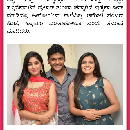
ಒಳ್ಳೆ ಪಾತ್ರ ಕೊಟ್ಟಿದ್ದಾರೆ. ಸಿನಿಮಾದಲ್ಲಿ ಅದ್ಭುತ
ಸನ್ನಿವೇಶಗಳಿವೆ. ಡೈಲಾಗ್ ತುಂಬಾ ಚೆನ್ನಾಗಿವೆ. ಇಷ್ಟೆಲ್ಲಾ ಸೀನ್
ಮಾಡಿದ್ರೂ ಹೀರೋಯಿನ್ ಕಾಣಿಸಿಲ್ಲ. ಆಮೇಲೆ ನಂಬರ್
ಕೊಟ್ರೆ ಕಷ್ಟಸುಖ ಮಾತಾಡೋಣಾ ಎಂದು ತಮಾಷೆ
ಮಾಡಿದರು.