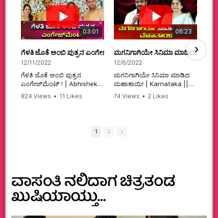
03:01
06:23
ಗೆಳತಿ ಜೊತೆ ಅಂಬಿ ಪುತ್ರನ ಎಂಗೇಜ್‌ಮೆಂಟ್ ! | Abhishek Ambareesh | 
ಮಗನಿಗಾಗಿಯೇ ಸಿನಿಮಾ ಮಾಡಿದ ಮಹಾತಾ
12/11/2022
12/6/2022
ಗೆಳತಿ ಜೊತೆ ಅಂಬಿ ಪುತ್ರನ
ಮಗನಿಗಾಗಿಯೇ ಸಿನಿಮಾ ಮಾಡಿದ
ಎಂಗೇಜ್‌ಮೆಂಟ್ ! | Abhishek
ಮಹಾತಾಯಿ! | Karnataka ||
Ambareesh | Aviva ||
824 Views
•
11 Likes
74 Views
•
2 Likes
#karnataka
•
0 Comments
•
2 Comments
#abhishekambareesh
#kannadamovies
#engagement
#sandalwood
#abhiengagement
1
2
ವಾಸಂತಿ ನಲಿದಾಗ ಚಿತ್ರತಂಡ
ಖುಷಿಯಾಯ್ತು…