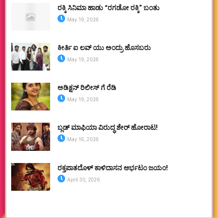
ರಕ್ಕಿ ಸಿನಿಮಾ ಹಾಡು “ರಗಡೋ ರಕ್ಕಿ” ಬಂತು
May 19, 2026
ಕೀರ್ತಿ ಐ ಲವ್ ಯು ಅಂದ್ರು ಹೊಸಬರು
May 19, 2026
ಅಡಿಕ್ಷನ್ ರಿಲೀಸ್ ಗೆ ರೆಡಿ
May 19, 2026
ಬ್ಲಡ್ ಮಾಫಿಯಾ ವಿರುದ್ಧ ಶೇರ್ ಹೋರಾಟ!
May 16, 2026
ರಕ್ತಪಾತದೊಳ್ ಕಾಳಿದಾಸನ ಆರ್ಭಟಂ ಜಯಂ!
April 30, 2026