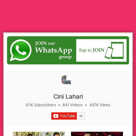
Cini Lahari
9.1K Subscribers
•
841 Videos
•
497K Views