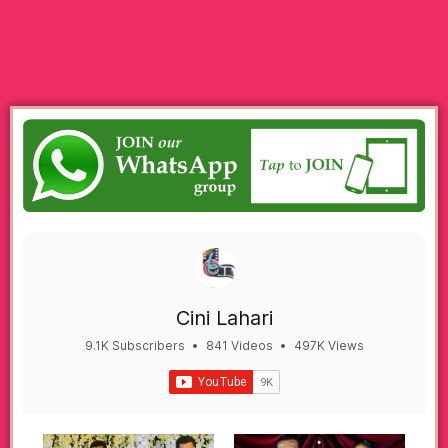
Cini Lahari
9.1K Subscribers
•
841 Videos
•
497K Views