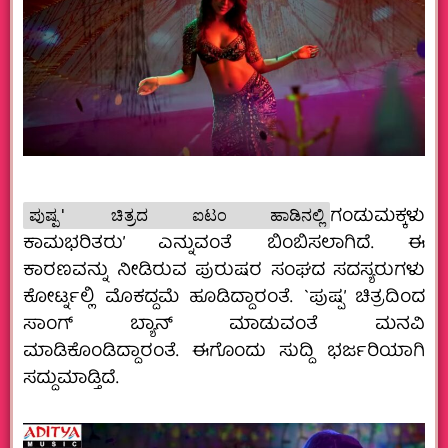
ಗಂಡುಮಕ್ಕಳು
ಪುಷ್ಪ' ಚಿತ್ರದ ಐಟಂ ಹಾಡಿನಲ್ಲಿ
ಕಾಮಭರಿತರು’ ಎನ್ನುವಂತೆ ಬಿಂಬಿಸಲಾಗಿದೆ. ಈ
ಕಾರಣವನ್ನು ನೀಡಿರುವ ಪುರುಷರ ಸಂಘದ ಸದಸ್ಯರುಗಳು
ಕೋರ್ಟ್ನಲ್ಲಿ ಮೊಕದ್ದಮೆ ಹೂಡಿದ್ದಾರಂತೆ. `ಪುಷ್ಪ’ ಚಿತ್ರದಿಂದ
ಸಾಂಗ್ ಬ್ಯಾನ್ ಮಾಡುವಂತೆ ಮನವಿ
ಮಾಡಿಕೊಂಡಿದ್ದಾರಂತೆ. ಈಗೊಂದು ಸುದ್ದಿ ಭರ್ಜರಿಯಾಗಿ
ಸದ್ದುಮಾಡ್ತಿದೆ.