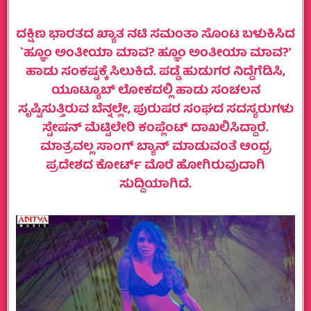
ದಕ್ಷಿಣ ಭಾರತದ ಖ್ಯಾತ ನಟಿ ಸಮಂತಾ ಸೊಂಟ ಬಳುಕಿಸಿದ
`ಹ್ಞೂಂ ಅಂತೀಯಾ ಮಾವ? ಹ್ಞೂಂ ಅಂತೀಯಾ ಮಾವ?’
ಹಾಡು ಸಂಕಷ್ಟಕ್ಕೆ ಸಿಲುಕಿದೆ. ಪಡ್ಡೆ ಹುಡುಗರ ನಿದ್ದೆಗೆಡಿಸಿ,
ಯೂಟ್ಯೂಬ್ ಲೋಕದಲ್ಲಿ ಹಾಡು ಸಂಚಲನ
ಸೃಷ್ಟಿಸುತ್ತಿರುವ ಬೆನ್ನಲ್ಲೇ, ಪುರುಷರ ಸಂಘದ ಸದಸ್ಯರುಗಳು
ಸ್ಟೇಷನ್ ಮೆಟ್ಟಿಲೇರಿ ಕಂಪ್ಲೆಂಟ್ ದಾಖಲಿಸಿದ್ದಾರೆ.
ಮಾತ್ರವಲ್ಲ ಸಾಂಗ್ ಬ್ಯಾನ್ ಮಾಡುವಂತೆ ಆಂಧ್ರ
ಪ್ರದೇಶದ ಕೋರ್ಟ್ ಮೊರೆ ಹೋಗಿರುವುದಾಗಿ
ಸುದ್ದಿಯಾಗಿದೆ.