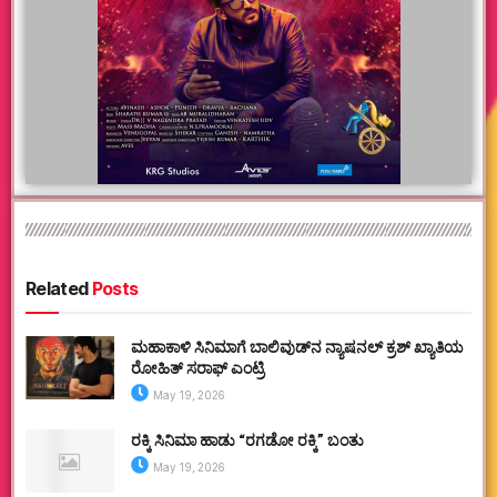
Related
Posts
ಮಹಾಕಾಳಿ ಸಿನಿಮಾಗೆ ಬಾಲಿವುಡ್‌ನ ನ್ಯಾಷನಲ್ ಕ್ರಶ್ ಖ್ಯಾತಿಯ
ರೋಹಿತ್ ಸರಾಫ್ ಎಂಟ್ರಿ
May 19, 2026
ರಕ್ಕಿ ಸಿನಿಮಾ ಹಾಡು “ರಗಡೋ ರಕ್ಕಿ” ಬಂತು
May 19, 2026