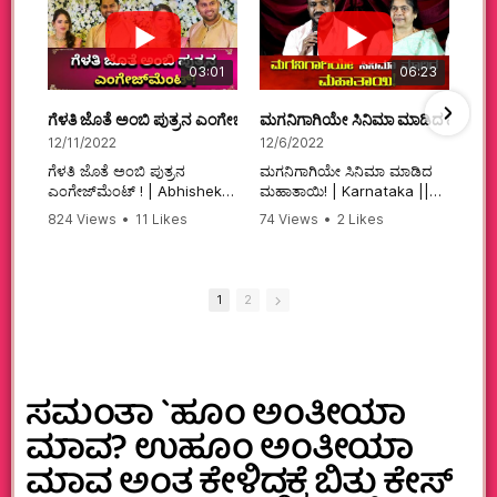
03:01
06:23
ಗೆಳತಿ ಜೊತೆ ಅಂಬಿ ಪುತ್ರನ ಎಂಗೇಜ್‌ಮೆಂಟ್ ! | Abhishek Ambareesh | 
ಮಗನಿಗಾಗಿಯೇ ಸಿನಿಮಾ ಮಾಡಿದ ಮಹಾತಾ
12/11/2022
12/6/2022
ಗೆಳತಿ ಜೊತೆ ಅಂಬಿ ಪುತ್ರನ
ಮಗನಿಗಾಗಿಯೇ ಸಿನಿಮಾ ಮಾಡಿದ
ಎಂಗೇಜ್‌ಮೆಂಟ್ ! | Abhishek
ಮಹಾತಾಯಿ! | Karnataka ||
Ambareesh | Aviva ||
824 Views
•
11 Likes
74 Views
•
2 Likes
#karnataka
•
0 Comments
•
2 Comments
#abhishekambareesh
#kannadamovies
#engagement
#sandalwood
#abhiengagement
1
2
ಸಮಂತಾ `ಹೂಂ ಅಂತೀಯಾ
ಮಾವ? ಉಹೂಂ ಅಂತೀಯಾ
ಮಾವ ಅಂತ ಕೇಳಿದ್ದಕ್ಕೆ ಬಿತ್ತು ಕೇಸ್