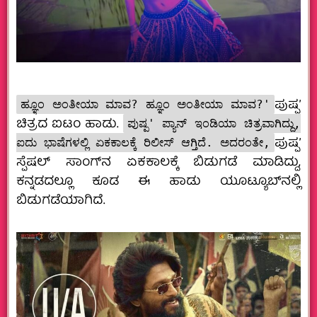
ಪುಷ್ಪ’
ಹ್ಞೂಂ ಅಂತೀಯಾ ಮಾವ? ಹ್ಞೂಂ ಅಂತೀಯಾ ಮಾವ?'
ಚಿತ್ರದ ಐಟಂ ಹಾಡು.
ಪುಷ್ಪ' ಪ್ಯಾನ್ ಇಂಡಿಯಾ ಚಿತ್ರವಾಗಿದ್ದು,
ಪುಷ್ಪ’
ಐದು ಭಾಷೆಗಳಲ್ಲಿ ಏಕಕಾಲಕ್ಕೆ ರಿಲೀಸ್ ಆಗ್ತಿದೆ. ಅದರಂತೇ,
ಸ್ಪೆಷಲ್ ಸಾಂಗ್‌ನ ಏಕಕಾಲಕ್ಕೆ ಬಿಡುಗಡೆ ಮಾಡಿದ್ದು,
ಕನ್ನಡದಲ್ಲೂ ಕೂಡ ಈ ಹಾಡು ಯೂಟ್ಯೂಬ್‌ನಲ್ಲಿ
ಬಿಡುಗಡೆಯಾಗಿದೆ.