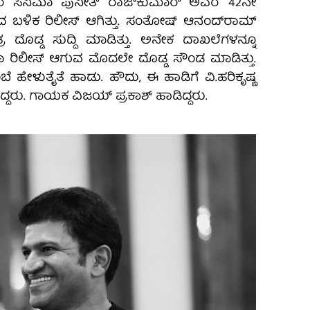
 ಸಿನಿಮಾ ಪುನೀತ್ ರಾಜ್‌ಕುಮಾರ್ ಅವರ 42ನೇ
ಮದ ಬಳಿಕ ರಿಲೀಸ್ ಆಗಿತ್ತು. ಸಂತೋಷ್ ಆನಂದ್‌ರಾಮ್
ಿತ್ರ ದೊಡ್ಡ ಸುದ್ದಿ ಮಾಡಿತ್ತು. ಅನೇಕ ದಾಖಲೆಗಳನ್ನೂ
ಿಮಾ ರಿಲೀಸ್‌ ಆಗುವ ಮೊದಲೇ ದೊಡ್ಡ ಸೌಂಡ ಮಾಡಿತ್ತು.
ೆ ಹೇಳುತೈತೆ ಹಾಡು. ಹೌದು, ಈ ಹಾಡಿಗೆ ವಿ.ಹರಿಕೃಷ್ಣ
ದರು. ಗಾಯಕ ವಿಜಯ್ ಪ್ರಕಾಶ್ ಹಾಡಿದ್ದರು.