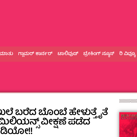
 ಮಾತು
ಗ್ಲಾಮರ್‌ ಕಾರ್ನರ್
ಟಾಲಿವುಡ್
ಬ್ರೇಕಿಂಗ್‌ ನ್ಯೂಸ್
ರಿ ವಿವ್ಯೂ
ಾಖಲೆ ಬರೆದ ಬೊಂಬೆ ಹೇಳುತ್ತೈತೆ
ಿಲಿಯನ್ಸ್‌ ವೀಕ್ಷಣೆ ಪಡೆದ
ವಿಡಿಯೋ!!