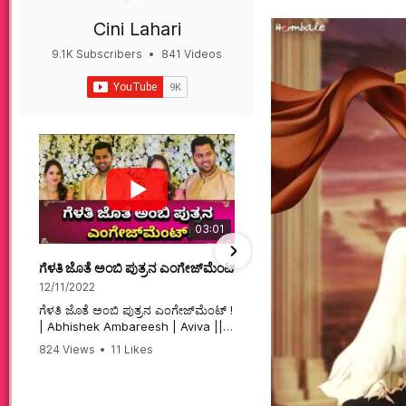
Cini Lahari
9.1K Subscribers
•
841 Videos
•
497K Views
03:01
ಗೆಳತಿ ಜೊತೆ ಅಂಬಿ ಪುತ್ರನ ಎಂಗೇಜ್‌ಮೆಂಟ್ ! | Abhishek Ambareesh | 
ಮಗನಿಗಾಗಿಯೇ ಸಿನಿಮಾ ಮಾ
12/11/2022
12/6/2022
ಗೆಳತಿ ಜೊತೆ ಅಂಬಿ ಪುತ್ರನ ಎಂಗೇಜ್‌ಮೆಂಟ್ !
ಮಗನಿಗಾಗಿಯೇ ಸಿನಿಮಾ ಮಾಡ
| Abhishek Ambareesh | Aviva ||
ಮಹಾತಾಯಿ! | Karnataka 
824 Views
•
11 Likes
74 Views
•
2 Likes
•
2 
#abhishekambareesh
#karnataka #kannadam
•
0 Comments
#engagement #abhiengagement
#sandalwood