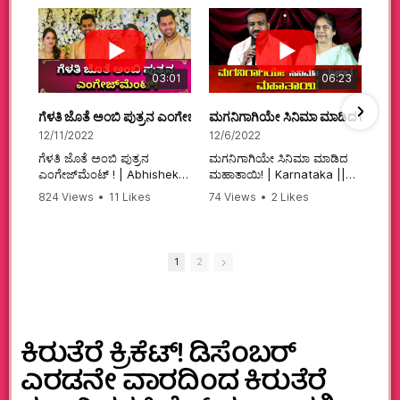
03:01
06:23
ಗೆಳತಿ ಜೊತೆ ಅಂಬಿ ಪುತ್ರನ ಎಂಗೇಜ್‌ಮೆಂಟ್ ! | Abhishek Ambareesh | 
ಮಗನಿಗಾಗಿಯೇ ಸಿನಿಮಾ ಮಾಡಿದ ಮಹಾತಾ
12/11/2022
12/6/2022
ಗೆಳತಿ ಜೊತೆ ಅಂಬಿ ಪುತ್ರನ
ಮಗನಿಗಾಗಿಯೇ ಸಿನಿಮಾ ಮಾಡಿದ
ಎಂಗೇಜ್‌ಮೆಂಟ್ ! | Abhishek
ಮಹಾತಾಯಿ! | Karnataka ||
Ambareesh | Aviva ||
824 Views
•
11 Likes
74 Views
•
2 Likes
#karnataka
•
0 Comments
•
2 Comments
#abhishekambareesh
#kannadamovies
#engagement
#sandalwood
#abhiengagement
1
2
ಕಿರುತೆರೆ ಕ್ರಿಕೆಟ್! ಡಿಸೆಂಬರ್
ಎರಡನೇ ವಾರದಿಂದ ಕಿರುತೆರೆ