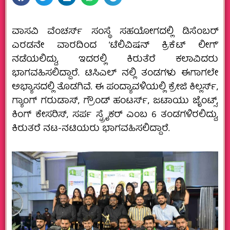
ವಾಸವಿ ವೆಂಚರ್ಸ್ ಸಂಸ್ಥೆ ಸಹಯೋಗದಲ್ಲಿ ಡಿಸೆಂಬರ್
ಎರಡನೇ ವಾರದಿಂದ ‘ಟೆಲಿವಿಷನ್ ಕ್ರಿಕೆಟ್ ಲೀಗ್’
ನಡೆಯಲಿದ್ದು, ಇದರಲ್ಲಿ ಕಿರುತೆರೆ ಕಲಾವಿದರು
ಭಾಗವಹಿಸಲಿದ್ದಾರೆ. ಟಿಸಿಎಲ್ ನಲ್ಲಿ ತಂಡಗಳು ಈಗಾಗಲೇ
ಅಭ್ಯಾಸದಲ್ಲಿ ತೊಡಗಿವೆ. ಈ ಪಂದ್ಯಾವಳಿಯಲ್ಲಿ ಕ್ರೇಜಿ ಕಿಲ್ಲರ್ಸ್,
ಗ್ಯಾಂಗ್ ಗರುಡಾಸ್, ಗ್ರೌಂಡ್ ಹಂಟರ್ಸ್, ಜಟಾಯು ಜೈಂಟ್ಸ್,
ಕಿಂಗ್ ಕೇಸರಿಸ್, ಸರ್ಪ ಸ್ಟ್ರೈಕರ್ ಎಂಬ 6 ತಂಡಗಳಿರಲಿದ್ದು,
ಕಿರುತರೆ ನಟ-ನಟಿಯರು ಭಾಗವಹಿಸಲಿದ್ದಾರೆ.