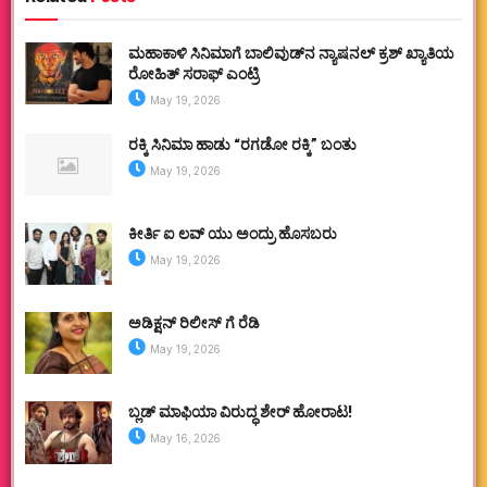
ಮಹಾಕಾಳಿ ಸಿನಿಮಾಗೆ ಬಾಲಿವುಡ್‌ನ ನ್ಯಾಷನಲ್ ಕ್ರಶ್ ಖ್ಯಾತಿಯ
ರೋಹಿತ್ ಸರಾಫ್ ಎಂಟ್ರಿ
May 19, 2026
ರಕ್ಕಿ ಸಿನಿಮಾ ಹಾಡು “ರಗಡೋ ರಕ್ಕಿ” ಬಂತು
May 19, 2026
ಕೀರ್ತಿ ಐ ಲವ್ ಯು ಅಂದ್ರು ಹೊಸಬರು
May 19, 2026
ಅಡಿಕ್ಷನ್ ರಿಲೀಸ್ ಗೆ ರೆಡಿ
May 19, 2026
ಬ್ಲಡ್ ಮಾಫಿಯಾ ವಿರುದ್ಧ ಶೇರ್ ಹೋರಾಟ!
May 16, 2026