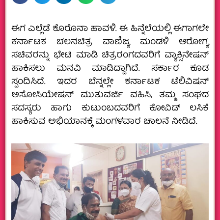
ಈಗ ಎಲ್ಲೆಡೆ ಕೊರೊನಾ ಹಾವಳಿ. ಈ ಹಿನ್ನೆಲೆಯಲ್ಲಿ ಈಗಾಗಲೇ
ಕರ್ನಾಟಕ ಚಲನಚಿತ್ರ ವಾಣಿಜ್ಯ ಮಂಡಳಿ ಆರೋಗ್ಯ
ಸಚಿವರನ್ನು ಭೇಟಿ ಮಾಡಿ ಚಿತ್ರರಂಗದವರಿಗೆ ವ್ಯಾಕ್ಸಿನೇಷನ್‌
ಹಾಕಿಸಲು ಮನವಿ ಮಾಡಿದ್ದಾಗಿದೆ. ಸರ್ಕಾರ ಕೂಡ
ಸ್ಪಂದಿಸಿದೆ. ಇದರ ಬೆನ್ನಲ್ಲೇ ಕರ್ನಾಟಕ ಟೆಲಿವಿಷನ್
ಅಸೋಸಿಯೇಷನ್ ಮುತುವರ್ಜಿ ವಹಿಸಿ, ತಮ್ಮ ಸಂಘದ
ಸದಸ್ಯರು ಹಾಗು ಕುಟುಂಬದವರಿಗೆ ಕೋವಿಡ್ ಲಸಿಕೆ
ಹಾಕಿಸುವ ಅಭಿಯಾನಕ್ಕೆ ಮಂಗಳವಾರ ಚಾಲನೆ ನೀಡಿದೆ.