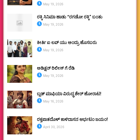
May 19, 2026
ರಕ್ಕಿ ಸಿನಿಮಾ ಹಾಡು “ರಗಡೋ ರಕ್ಕಿ” ಬಂತು
May 19, 2026
ಕೀರ್ತಿ ಐ ಲವ್ ಯು ಅಂದ್ರು ಹೊಸಬರು
May 19, 2026
ಅಡಿಕ್ಷನ್ ರಿಲೀಸ್ ಗೆ ರೆಡಿ
May 19, 2026
ಬ್ಲಡ್ ಮಾಫಿಯಾ ವಿರುದ್ಧ ಶೇರ್ ಹೋರಾಟ!
May 16, 2026
ರಕ್ತಪಾತದೊಳ್ ಕಾಳಿದಾಸನ ಆರ್ಭಟಂ ಜಯಂ!
April 30, 2026