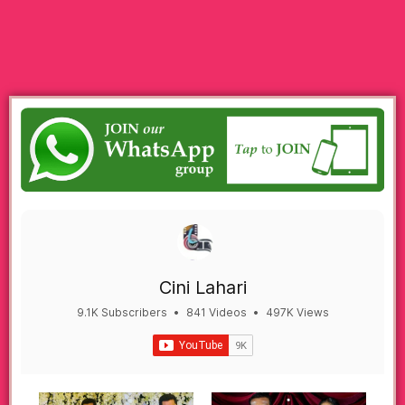
Cini Lahari
9.1K Subscribers
•
841 Videos
•
497K Views