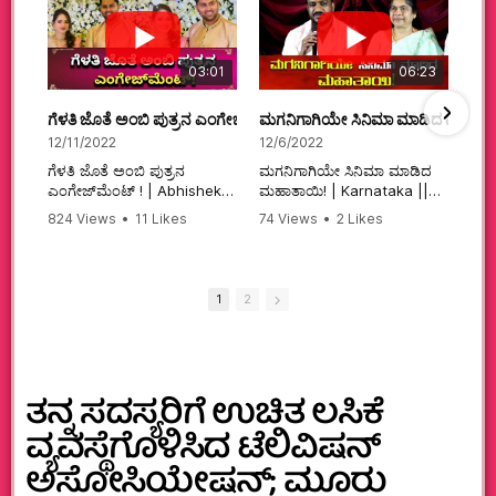
03:01
06:23
ಗೆಳತಿ ಜೊತೆ ಅಂಬಿ ಪುತ್ರನ ಎಂಗೇಜ್‌ಮೆಂಟ್ ! | Abhishek Ambareesh | 
ಮಗನಿಗಾಗಿಯೇ ಸಿನಿಮಾ ಮಾಡಿದ ಮಹಾತಾ
12/11/2022
12/6/2022
ಗೆಳತಿ ಜೊತೆ ಅಂಬಿ ಪುತ್ರನ
ಮಗನಿಗಾಗಿಯೇ ಸಿನಿಮಾ ಮಾಡಿದ
ಎಂಗೇಜ್‌ಮೆಂಟ್ ! | Abhishek
ಮಹಾತಾಯಿ! | Karnataka ||
Ambareesh | Aviva ||
824 Views
•
11 Likes
74 Views
•
2 Likes
#karnataka
•
0 Comments
•
2 Comments
#abhishekambareesh
#kannadamovies
#engagement
#sandalwood
#abhiengagement
1
2
ತನ್ನ ಸದಸ್ಯರಿಗೆ ಉಚಿತ ಲಸಿಕೆ
ವ್ಯವಸ್ಥೆಗೊಳಿಸಿದ ಟೆಲಿವಿಷನ್
ಅಸೋಸಿಯೇಷನ್; ಮೂರು