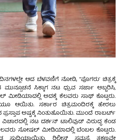
ದಿನಗಳಲ್ಲೇ ಆದ ಬೆಳವಣಿಗೆ ನೋಡಿ, “ಪೊಗರುʼ ಚಿತ್ರಕ್ಕೆ
ಮುನ್ಸೂಚನೆ ಸಿಕ್ಕಾಗ ನಟ ಧ್ರುವ ಸರ್ಜಾ ಅಬ್ಬರಿಸಿ,
್‌ ಮೀಡಿಯಾದಲ್ಲಿ ಅದಕ್ಕೆ ಕೆಲವರು ಸಾಥ್‌ ಕೊಟ್ಟರು.
ಿಯೂ ಆಯಿತು. ಸರ್ಕಾರ ಚಿತ್ರಮಂದಿರಕ್ಕೆ ಹೇರಲು
ಪ್ರಸ್ತಾಪ ಅಷ್ಟಕ್ಕೆ ನಿಂತುಹೊಯಿತು. ಮುಂದೆ ರಾಬರ್ಟ್‌
 ವಿಚಾರದಲ್ಲಿ ನಟ ದರ್ಶನ್‌ ಟಾಲಿವುಡ್‌ ವಿರುದ್ಧ ಕೆಂಡ
ಕೆಲವರು ಸೋಷಲ್‌ ಮೀಡಿಯಾದಲ್ಲಿ ಬೆಂಬಲ ಕೊಟ್ಟರು.
ಸುದ್ದಿಯಾಯಿತು. ರಿಲೀಸ್‌ ಸಮಸ್ಯೆ ತಕ್ಷಣವೇ