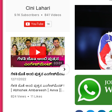
Cini Lahari
9.1K Subscribers
•
841 Videos
•
497K Views
03:01
ಗೆಳತಿ ಜೊತೆ ಅಂಬಿ ಪುತ್ರನ ಎಂಗೇಜ್‌ಮೆಂಟ್ ! | Abhishek Ambareesh | 
ಮಗನಿಗಾಗಿಯೇ ಸಿನಿಮಾ ಮಾ
12/11/2022
12/6/2022
ಗೆಳತಿ ಜೊತೆ ಅಂಬಿ ಪುತ್ರನ ಎಂಗೇಜ್‌ಮೆಂಟ್ !
ಮಗನಿಗಾಗಿಯೇ ಸಿನಿಮಾ ಮಾಡ
| Abhishek Ambareesh | Aviva ||
ಮಹಾತಾಯಿ! | Karnataka 
824 Views
•
11 Likes
74 Views
•
2 Likes
•
2 
#abhishekambareesh
#karnataka #kannadam
•
0 Comments
#engagement #abhiengagement
#sandalwood