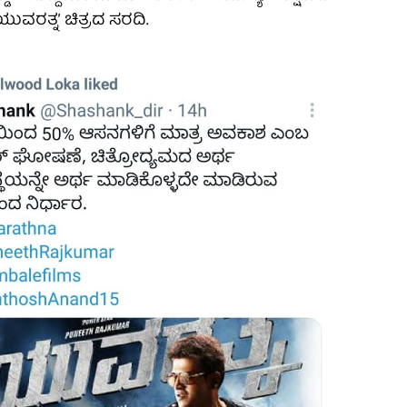
ುವರತ್ನʼ ಚಿತ್ರದ ಸರದಿ.