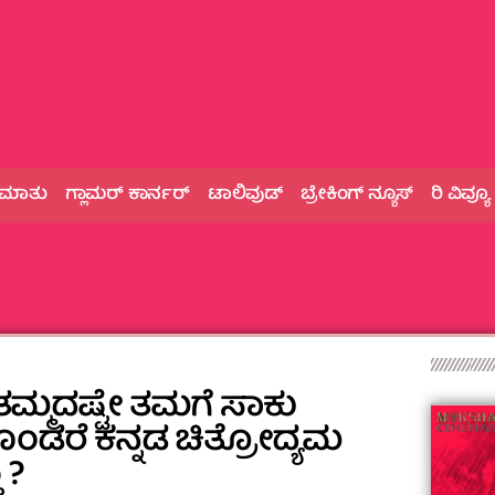
 ಮಾತು
ಗ್ಲಾಮರ್‌ ಕಾರ್ನರ್
ಟಾಲಿವುಡ್
ಬ್ರೇಕಿಂಗ್‌ ನ್ಯೂಸ್
ರಿ ವಿವ್ಯೂ
್ಲ ತಮ್ಮದಷ್ಟೇ ತಮಗೆ ಸಾಕು
ಡರೆ ಕನ್ನಡ ಚಿತ್ರೋದ್ಯಮ
 ?