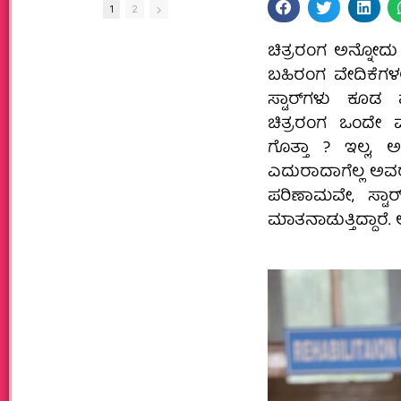
1
2
ಚಿತ್ರರಂಗ ಅನ್ನೋದು
ಬಹಿರಂಗ ವೇದಿಕೆಗಳಲ್
ಸ್ಟಾರ್‌ಗಳು ಕೂಡ
ಚಿತ್ರರಂಗ ಒಂದೇ 
ಗೊತ್ತಾ ? ಇಲ್ಲ,
ಎದುರಾದಾಗೆಲ್ಲ ಅ
ಪರಿಣಾಮವೇ, ಸ್ಟಾರ
ಮಾತನಾಡುತ್ತಿದ್ದಾರೆ