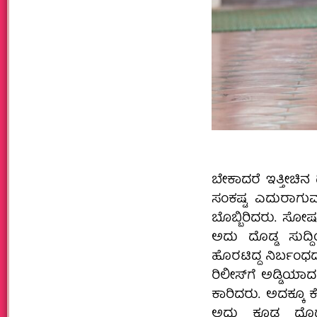
ಬೇಕಾದರೆ ಇತ್ತೀಚಿನ 
ಸಂಕಷ್ಟ ಎದುರಾಗುವ 
ಬೊಬ್ಬಿರಿದರು. ಸೋಷಲ
ಅದು ದೊಡ್ಡ ಸುದ್ದ
ಹೊರಟಿದ್ದ ನಿರ್ಬಂಧದ 
ರಿಲೀಸ್‌ಗೆ ಅಡ್ಡಿಯಾದ
ಕಾರಿದರು. ಅದಕ್ಕೂ 
ಅದು ಕೂಡ ದೊಡ್ಡ 