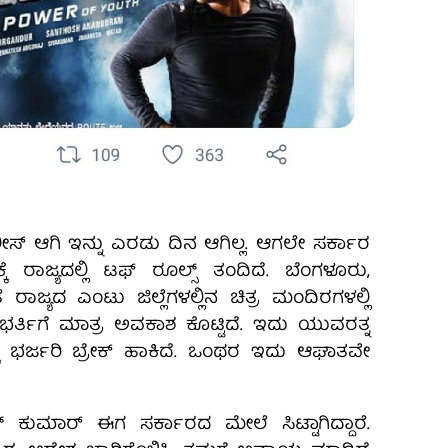
ಲೀಸ್‌ ಆಗಿ ಇನ್ನು ಎರಡು ದಿನ ಆಗಿಲ್ಲ. ಆಗಲೇ ಸರ್ಕಾರ
ರಾಜ್ಯದಲ್ಲಿ ಟಫ್‌ ರೂಲ್ಸ್‌ ತಂದಿದೆ. ಬೆಂಗಳೂರು,
ರಾಜ್ಯದ ಎಂಟು ಜಿಲ್ಲೆಗಳಲ್ಲಿನ ಚಿತ್ರ ಮಂದಿರಗಳಲ್ಲಿ
 ಭರ್ತಿಗೆ ಮಾತ್ರ ಅವಕಾಶ ಕೊಟ್ಟಿದೆ. ಇದು ಯುವರತ್ನ
ಕ್ಕೆ ಭರ್ಜರಿ ಬ್ರೇಕ್‌ ಹಾಕಿದೆ. ಒಂಥರ ಇದು ಆಘಾತವೇ
 ಕುಮಾರ್‌ ಈಗ ಸರ್ಕಾರದ ಮೇಲೆ ಸಿಟ್ಟಾಗಿದ್ದಾರೆ.