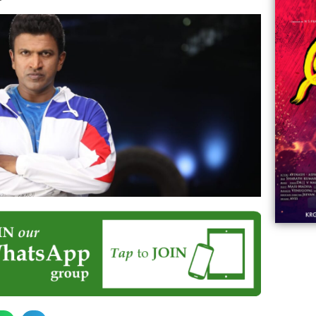
06:23
Aviva ||
ಡಿದ ಮಹಾತಾಯಿ! | Karnataka ||
ಿದ
||
Comments
ovies