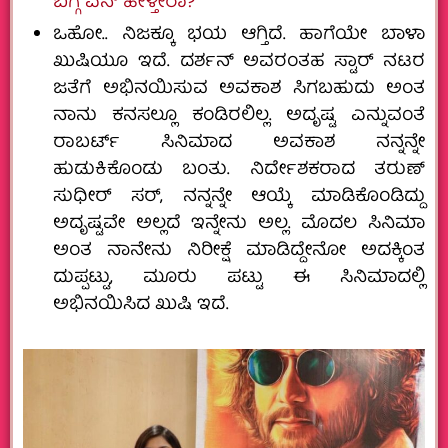
ಬಗ್ಗೆ ಏನ್‌ ಹೇಳ್ತೀರಾ?
ಒಹೋ.. ನಿಜಕ್ಕೂ ಭಯ ಆಗ್ತಿದೆ. ಹಾಗೆಯೇ ಬಾಳಾ
ಖುಷಿಯೂ ಇದೆ. ದರ್ಶನ್‌ ಅವರಂತಹ ಸ್ಟಾರ್‌ ನಟರ
ಜತೆಗೆ ಅಭಿನಯಿಸುವ ಅವಕಾಶ ಸಿಗಬಹುದು ಅಂತ
ನಾನು ಕನಸಲ್ಲೂ ಕಂಡಿರಲಿಲ್ಲ. ಅದೃಷ್ಟ ಎನ್ನುವಂತೆ
ರಾಬರ್ಟ್‌ ಸಿನಿಮಾದ ಅವಕಾಶ ನನ್ನನ್ನೇ
ಹುಡುಕಿಕೊಂಡು ಬಂತು. ನಿರ್ದೇಶಕರಾದ ತರುಣ್‌
ಸುಧೀರ್‌ ಸರ್‌, ನನ್ನನ್ನೇ ಆಯ್ಕೆ ಮಾಡಿಕೊಂಡಿದ್ದು
ಅದೃಷ್ಟವೇ ಅಲ್ಲದೆ ಇನ್ನೇನು ಅಲ್ಲ. ಮೊದಲ ಸಿನಿಮಾ
ಅಂತ ನಾನೇನು ನಿರೀಕ್ಷೆ ಮಾಡಿದ್ದೇನೋ ಅದಕ್ಕಿಂತ
ದುಪ್ಪಟ್ಟು, ಮೂರು ಪಟ್ಟು ಈ ಸಿನಿಮಾದಲ್ಲಿ
ಅಭಿನಯಿಸಿದ ಖುಷಿ ಇದೆ.