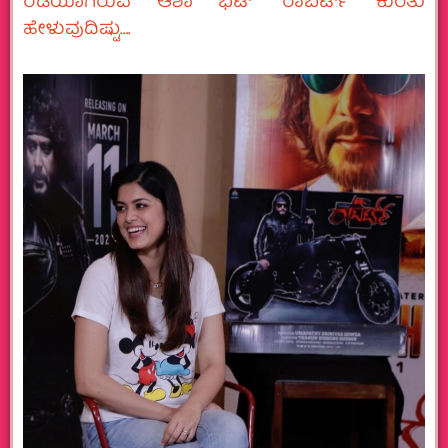
ರೆಡಿಯಾಗಿರುವ ಆಶಾ ಭಟ್‌ “ರಾಬರ್ಟ್‌ʼ ಕುರಿತು
ಹೇಳುವುದಿಷ್ಟು….