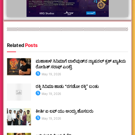
Related
Posts
ಮಹಾಕಾಳಿ ಸಿನಿಮಾಗೆ ಬಾಲಿವುಡ್‌ನ ನ್ಯಾಷನಲ್ ಕ್ರಶ್ ಖ್ಯಾತಿಯ
ರೋಹಿತ್ ಸರಾಫ್ ಎಂಟ್ರಿ
May 19, 2026
ರಕ್ಕಿ ಸಿನಿಮಾ ಹಾಡು “ರಗಡೋ ರಕ್ಕಿ” ಬಂತು
May 19, 2026
ಕೀರ್ತಿ ಐ ಲವ್ ಯು ಅಂದ್ರು ಹೊಸಬರು
May 19, 2026