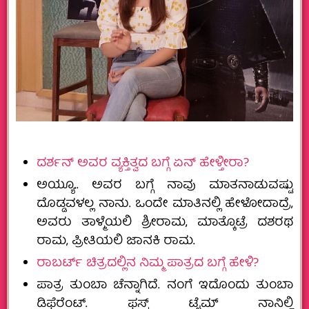
ದರ್ಶನ್‌ ಅವರ ವ್ಯಕ್ತಿತ್ವದ ಬಗ್ಗೆ ಏನ್‌ ಹೇಳ್ತೀರಾ?
ಅಯ್ಯೂ.. ಅವರ ಬಗ್ಗೆ ನಾವು ಮಾತನಾಡುವಷ್ಟು
ದೊಡ್ಡವಳಲ್ಲ ನಾನು. ಒಂದೇ ಮಾತಿನಲ್ಲಿ ಹೇಳೋದಾದ್ರೆ,
ಅವರು ತಾಳ್ಮೆಯಲಿ ಶ್ರೀರಾಮ, ಮಾತ್ಕೊಟ್ರೆ ದಶರಥ
ರಾಮ, ಪ್ರೀತಿಯಲಿ ಜಾನಕಿ ರಾಮ.
ರಾಬರ್ಟ್‌ ಚಿತ್ರದಲ್ಲಿನ ನಿಮ್ಮ ಪಾತ್ರದ ಬಗ್ಗೆ ಹೇಳಿ?
ಪಾತ್ರ ತುಂಬಾ ಚೆನ್ನಾಗಿದೆ. ನಂಗೆ ಇದೊಂದು ತುಂಬಾ
ಡಿಫೆರೆಂಟ್.‌ ಫಸ್ಟ್‌ ಟೈಮ್‌ ನಾನಿಲ್ಲಿ