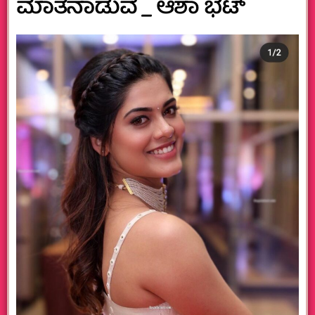
ಮಾತನಾಡುವೆ _ ಆಶಾ ಭಟ್‌