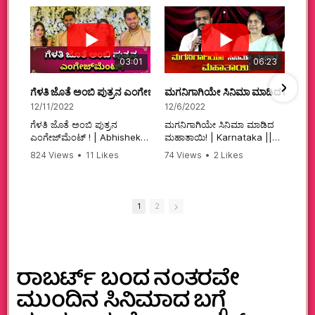
03:01
06:23
ಗೆಳತಿ ಜೊತೆ ಅಂಬಿ ಪುತ್ರನ ಎಂಗೇಜ್‌ಮೆಂಟ್ ! | Abhishek Ambareesh | 
ಮಗನಿಗಾಗಿಯೇ ಸಿನಿಮಾ ಮಾಡಿದ ಮಹಾತಾ
12/11/2022
12/6/2022
ಗೆಳತಿ ಜೊತೆ ಅಂಬಿ ಪುತ್ರನ
ಮಗನಿಗಾಗಿಯೇ ಸಿನಿಮಾ ಮಾಡಿದ
ಎಂಗೇಜ್‌ಮೆಂಟ್ ! | Abhishek
ಮಹಾತಾಯಿ! | Karnataka ||
Ambareesh | Aviva ||
824 Views
•
11 Likes
74 Views
•
2 Likes
#karnataka
•
0 Comments
•
2 Comments
#abhishekambareesh
#kannadamovies
#engagement
#sandalwood
#abhiengagement
1
2
ರಾಬರ್ಟ್‌ ಬಂದ ನಂತರವೇ
ಮುಂದಿನ ಸಿನಿಮಾದ ಬಗ್ಗೆ