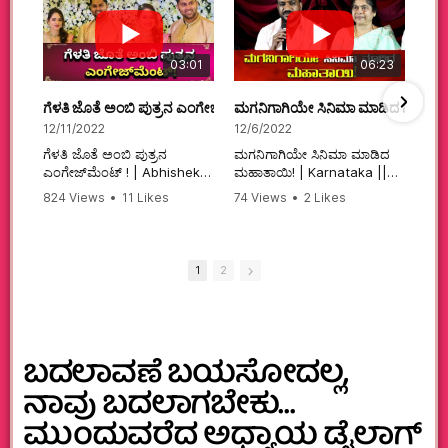
03:01
06:23
ಗೆಳತಿ ಜೊತೆ ಅಂಬಿ ಪುತ್ರನ ಎಂಗೇಜ್‌ಮೆಂಟ್ ! | Abhishek Ambareesh | 
ಮಗನಿಗಾಗಿಯೇ ಸಿನಿಮಾ ಮಾಡಿದ ಮಹಾತಾ
12/11/2022
12/6/2022
ಗೆಳತಿ ಜೊತೆ ಅಂಬಿ ಪುತ್ರನ
ಮಗನಿಗಾಗಿಯೇ ಸಿನಿಮಾ ಮಾಡಿದ
ಎಂಗೇಜ್‌ಮೆಂಟ್ ! | Abhishek
ಮಹಾತಾಯಿ! | Karnataka ||
Ambareesh | Aviva ||
824 Views
•
11 Likes
74 Views
•
2 Likes
#karnataka
•
0 Comments
•
2 Comments
#abhishekambareesh
#kannadamovies
#engagement
#sandalwood
#abhiengagement
1
2
ಬದಲಾವಣೆ ಬಯಸೋದಲ್ಲ,
ನಾವು ಬದಲಾಗಬೇಕು…
ಮುಂದುವರೆದ ಅಧ್ಯಾಯ ಡೈಲಾಗ್