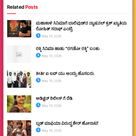
Related
Posts
ಮಹಾಕಾಳಿ ಸಿನಿಮಾಗೆ ಬಾಲಿವುಡ್‌ನ ನ್ಯಾಷನಲ್ ಕ್ರಶ್ ಖ್ಯಾತಿಯ
ರೋಹಿತ್ ಸರಾಫ್ ಎಂಟ್ರಿ
May 19, 2026
ರಕ್ಕಿ ಸಿನಿಮಾ ಹಾಡು “ರಗಡೋ ರಕ್ಕಿ” ಬಂತು
May 19, 2026
ಕೀರ್ತಿ ಐ ಲವ್ ಯು ಅಂದ್ರು ಹೊಸಬರು
May 19, 2026
ಅಡಿಕ್ಷನ್ ರಿಲೀಸ್ ಗೆ ರೆಡಿ
May 19, 2026
ಬ್ಲಡ್ ಮಾಫಿಯಾ ವಿರುದ್ಧ ಶೇರ್ ಹೋರಾಟ!
May 16, 2026