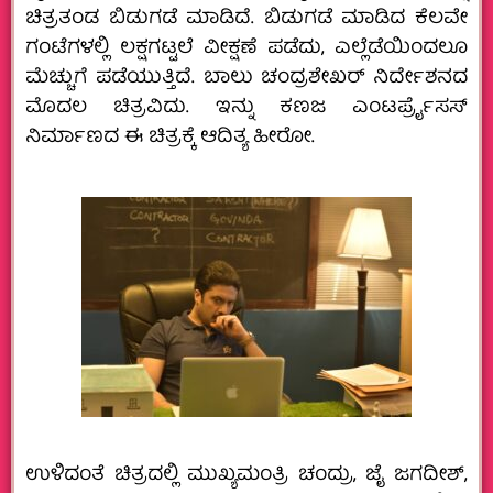
ಚಿತ್ರತಂಡ ಬಿಡುಗಡೆ ಮಾಡಿದೆ. ಬಿಡುಗಡೆ ಮಾಡಿದ ಕೆಲವೇ
ಗಂಟೆಗಳಲ್ಲಿ ಲಕ್ಷಗಟ್ಟಲೆ ವೀಕ್ಷಣೆ ಪಡೆದು, ಎಲ್ಲೆಡೆಯಿಂದಲೂ
ಮೆಚ್ಚುಗೆ ಪಡೆಯುತ್ತಿದೆ. ಬಾಲು ಚಂದ್ರಶೇಖರ್ ನಿರ್ದೇಶನದ
ಮೊದಲ ಚಿತ್ರವಿದು. ಇನ್ನು ‌ಕಣಜ‌ ಎಂಟರ್ಪ್ರೈಸಸ್
ನಿರ್ಮಾಣದ ಈ ಚಿತ್ರಕ್ಕೆ ಆದಿತ್ಯ ಹೀರೋ.
ಉಳಿದಂತೆ ಚಿತ್ರದಲ್ಲಿ ಮುಖ್ಯಮಂತ್ರಿ ಚಂದ್ರು, ಜೈ ಜಗದೀಶ್‌,