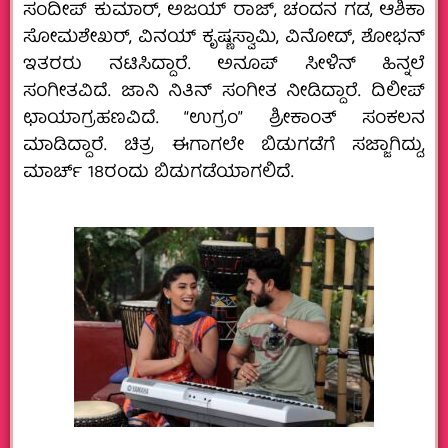
ಸಂದೀಪ್‌ ಕುಮಾರ್‌, ಅಜಯ್‌ ರಾಜ್‌, ಚಂದನ ಗಡ, ಆಶಿಕಾ
ಸೋಮಶೇಖರ್‌, ವಿನಯ್‌ ಕೃಷ್ಣಸ್ವಾಮಿ, ವಿನೋದ್‌, ಶೋಭನ್‌
ಇತರರು ನಟಿಸಿದ್ದಾರೆ. ಅನೂಪ್ ಸೀಳಿನ್ ಹಿನ್ನಲೆ‌
ಸಂಗೀತವಿದೆ. ಜಾನಿ ನಿತಿನ್ ಸಂಗೀತ ನೀಡಿದ್ದಾರೆ. ದಿಲೀಪ್
ಛಾಯಾಗ್ರಹಣವಿದೆ. “ಉಗ್ರಂ” ಶ್ರೀಕಾಂತ್ ಸಂಕಲನ
ಮಾಡಿದ್ದಾರೆ. ಚಿತ್ರ ಈಗಾಗಲೇ ಬಿಡುಗಡೆಗೆ ಸಜ್ಜಾಗಿದ್ದು,
ಮಾರ್ಚ್ 18ರಂದು ಬಿಡುಗಡೆಯಾಗಲಿದೆ.