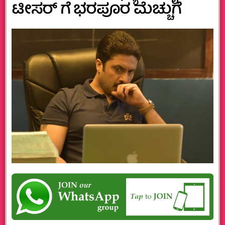
ಟೀಸರ್‌ ಗೆ ಭರಪೂರ ಮೆಚ್ಚುಗೆ