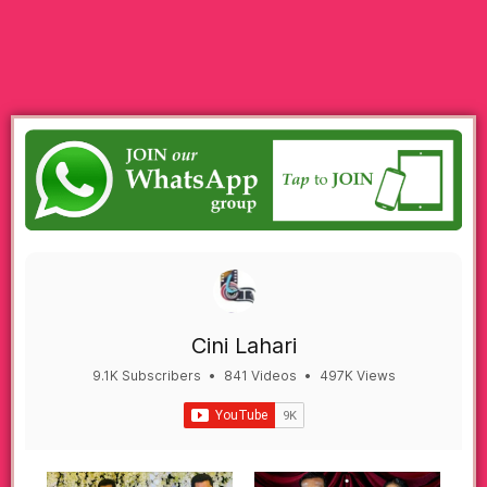
Cini Lahari
9.1K Subscribers
•
841 Videos
•
497K Views