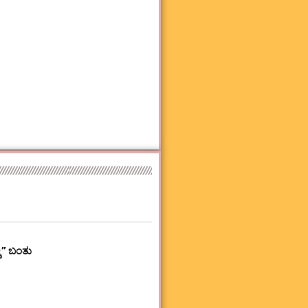
ಕಿ” ಬಂತು