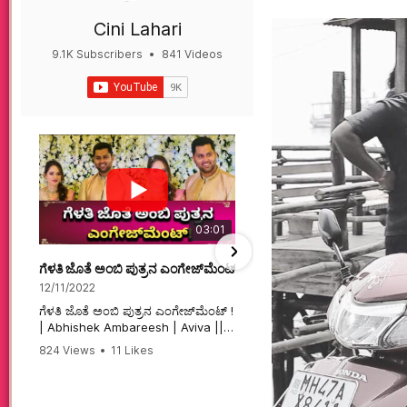
Cini Lahari
9.1K Subscribers
•
841 Videos
•
497K Views
03:01
ಗೆಳತಿ ಜೊತೆ ಅಂಬಿ ಪುತ್ರನ ಎಂಗೇಜ್‌ಮೆಂಟ್ ! | Abhishek Ambareesh | 
ಮಗನಿಗಾಗಿಯೇ ಸಿನಿಮಾ ಮಾ
12/11/2022
12/6/2022
ಗೆಳತಿ ಜೊತೆ ಅಂಬಿ ಪುತ್ರನ ಎಂಗೇಜ್‌ಮೆಂಟ್ !
ಮಗನಿಗಾಗಿಯೇ ಸಿನಿಮಾ ಮಾಡ
| Abhishek Ambareesh | Aviva ||
ಮಹಾತಾಯಿ! | Karnataka 
824 Views
•
11 Likes
74 Views
•
2 Likes
•
2 
#abhishekambareesh
#karnataka #kannadam
•
0 Comments
#engagement #abhiengagement
#sandalwood