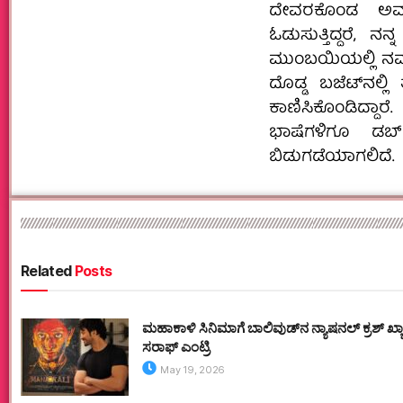
ದೇವರಕೊಂಡ ಅವರು 
ಓಡುಸುತ್ತಿದ್ದರೆ, ನನ
ಮುಂಬಯಿಯಲ್ಲಿ ನಮ್ಮದ
ದೊಡ್ಡ ಬಜೆಟ್‌ನಲ್ಲಿ 
ಕಾಣಿಸಿಕೊಂಡಿದ್ದಾರ
ಭಾಷೆಗಳಿಗೂ ಡಬ್
ಬಿಡುಗಡೆಯಾಗಲಿದೆ.
Related
Posts
ಮಹಾಕಾಳಿ ಸಿನಿಮಾಗೆ ಬಾಲಿವುಡ್‌ನ ನ್ಯಾಷನಲ್ ಕ್ರಶ್ ಖ
ಸರಾಫ್ ಎಂಟ್ರಿ
May 19, 2026