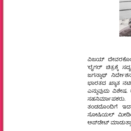
ವಿಜಯ್ ದೇವರಕೊಂಡ 
‘ಲೈಗರ್‌’ ಚಿತ್ರಕ್ಕೆ
ಜಗನ್ನಾಥ್ ನಿರ್ದೇ
ಭಾರತದ ಖ್ಯಾತ ನಟಿ
ಎನ್ನುವುದು ವಿಶೇಷ.
ಸಹನಿರ್ಮಾಪಕರು. 
ತಂಡದೊಂದಿಗೆ ಇದ್ದ
ಸೋಷಿಯಲ್ ಮೀಡಿಯಾದಲ
ಅಪ್‌ಡೇಟ್ ಮಾಡುತ್ತಾ 