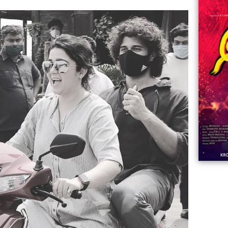
06:23
Aviva ||
ಡಿದ ಮಹಾತಾಯಿ! | Karnataka ||
ಿದ
||
Comments
ovies