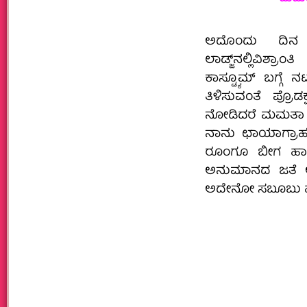
ಅದೊಂದು ದಿನ 
ಲಾಡ್ಜ್‌ನಲ್ಲಿವಿಶ್ರಾಂ
ಕಾಸ್ಟ್ಯೂಮ್ ಬಗ್ಗೆ
ತಿಳಿಸುವಂತೆ ಪ್ರೊಡ
ನೋಡಿದರೆ ಮಮತಾ ರಾವ
ನಾನು ಛಾಯಾಗ್ರಾಹಕ 
ರೂಂಗೂ ಬೀಗ ಹಾಕಿತ
ಅನುಮಾನದ ಜತೆ ಆತಂ
ಅದೇನೋ ಸಬೂಬು ಹ