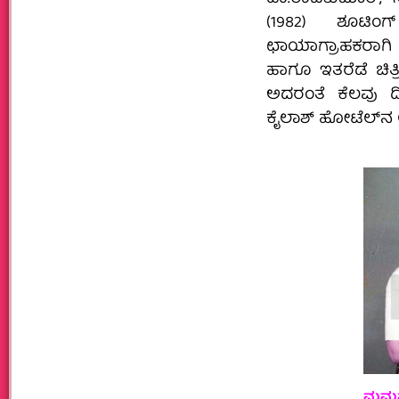
(1982) ಶೂಟಿಂಗ್
ಛಾಯಾಗ್ರಾಹಕರಾಗಿ 
ಹಾಗೂ ಇತರೆಡೆ ಚಿತ್
ಅದರಂತೆ ಕೆಲವು ದಿನ 
ಕೈಲಾಶ್ ಹೋಟೆಲ್‍ನ ಲಾಡ
ಮಮತಾರ