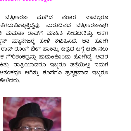
ಚಿತ್ರೀಕರಣ ಮುಗಿದ ನಂತರ ನಾವೆಲ್ಲರೂ
ತಿ ತೆಗೆದುಕೊಳ್ಳುತ್ತಿದ್ದೆವು. ಮರುದಿನದ ಚಿತ್ರೀಕರಣಕ್ಕಾಗಿ
 ನಟಿ ಮಮತಾ ರಾವ್‍ಗೆ ಮಾಹಿತಿ ನೀಡಬೇಕಿತ್ತು. ಆಕೆಗೆ
ಕ್ಷನ್ ಮ್ಯಾನೇಜರ್‍ಗೆ ಹೇಳಿ ಕಳುಹಿಸಿದೆ. ಆತ ಹೋಗಿ
್ ರೂಂಗೆ ಬೀಗ ಹಾಕಿತ್ತು. ಚಿತ್ರದ ಬಗ್ಗೆ ಚರ್ಚಿಸಲು
ಗೌರಿಶಂಕರ್‍ರನ್ನು ಹುಡುಕಿಕೊಂಡು ಹೋಗಿದ್ದೆ. ಅವರ
್ತು. ರಾತ್ರಿಯಾದರೂ ಇಬ್ಬರೂ ಪತ್ತೆಯಿಲ್ಲ! ನಮಗೆ
ಕವೂ ಆಗಿತ್ತು. ಕೊನೆಗೂ ಪ್ರತ್ಯಕ್ಷವಾದ ಇಬ್ಬರೂ
ೇಳಿದರು.