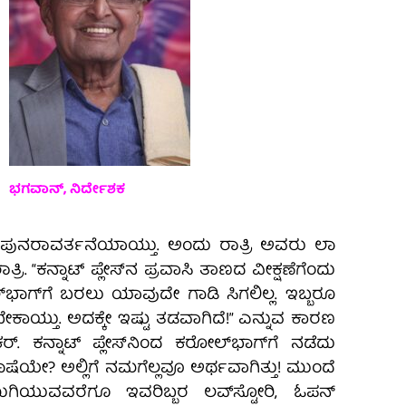
ಭಗವಾನ್‌, ನಿರ್ದೇಶಕ
ುನರಾವರ್ತನೆಯಾಯ್ತು. ಅಂದು ರಾತ್ರಿ ಅವರು ಲಾ
್ರಿ. “ಕನ್ನಾಟ್ ಪ್ಲೇಸ್‍ನ ಪ್ರವಾಸಿ ತಾಣದ ವೀಕ್ಷಣೆಗೆಂದು
್‍ಭಾಗ್‍ಗೆ ಬರಲು ಯಾವುದೇ ಗಾಡಿ ಸಿಗಲಿಲ್ಲ. ಇಬ್ಬರೂ
ಾಯ್ತು. ಅದಕ್ಕೇ ಇಷ್ಟು ತಡವಾಗಿದೆ!” ಎನ್ನುವ ಕಾರಣ
ಂಕರ್. ಕನ್ನಾಟ್ ಪ್ಲೇಸ್‍ನಿಂದ ಕರೋಲ್‍ಭಾಗ್‍ಗೆ ನಡೆದು
ೆಯೇ? ಅಲ್ಲಿಗೆ ನಮಗೆಲ್ಲವೂ ಅರ್ಥವಾಗಿತ್ತು! ಮುಂದೆ
ಮುಗಿಯುವವರೆಗೂ ಇವರಿಬ್ಬರ ಲವ್‍ಸ್ಟೋರಿ, ಓಪನ್