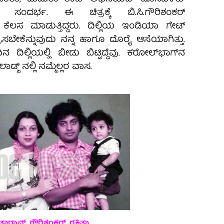
 ಸಂದರ್ಭ. ಈ ಚಿತ್ರಕ್ಕೆ ಬಿ.ಸಿ.ಗೌರಿಶಂಕರ್
ಕೆಲಸ ಮಾಡುತ್ತಿದ್ದರು. ದಿಲ್ಲಿಯ ಇಂಡಿಯಾ ಗೇಟ್
ರಿಸಬೇಕೆನ್ನುವುದು ನನ್ನ ಹಾಗೂ ದೊರೈ ಆಸೆಯಾಗಿತ್ತು.
ದಿಲ್ಲಿಯಲ್ಲಿ ಬೀಡು ಬಿಟ್ಟಿದ್ದೆವು. ಕರೋಲ್‍ಭಾಗ್‍ನ
್ಜ್‌ ನಲ್ಲಿ ನಮ್ಮೆಲ್ಲರ ವಾಸ.
ಾವ್‌, ಗೌರಿಶಂಕರ್‌, ರಕ್ಷಿತಾ