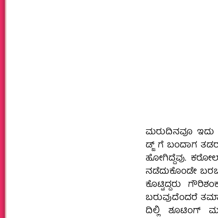
ಮರುದಿನವೂ ಇದು ಪ
ಡ್ಜ್ ಗೆ ಬಂದಾಗ ತಡರಾತ
ಹೋಗಿದ್ದೆವು. ಕರೋಲ
ನಡೆದುಕೊಂಡೇ ಬರಬೇಕ
ಕೊಟ್ಟಿದ್ದರು ಗೌರಿಶ
ಬರುವುದೆಂದರೆ ತಮಾಷ
ದಿಲ್ಲಿ ಶೂಟಿಂಗ್ 