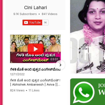
Cini Lahari
9.1K Subscribers
•
841 Videos
•
497K Views
03:01
ಗೆಳತಿ ಜೊತೆ ಅಂಬಿ ಪುತ್ರನ ಎಂಗೇಜ್‌ಮೆಂಟ್ ! | Abhishek Ambareesh | 
ಮಗನಿಗಾಗಿಯೇ ಸಿನಿಮಾ ಮಾ
12/11/2022
12/6/2022
ಗೆಳತಿ ಜೊತೆ ಅಂಬಿ ಪುತ್ರನ ಎಂಗೇಜ್‌ಮೆಂಟ್ !
ಮಗನಿಗಾಗಿಯೇ ಸಿನಿಮಾ ಮಾಡ
| Abhishek Ambareesh | Aviva ||
ಮಹಾತಾಯಿ! | Karnataka 
824 Views
•
11 Likes
74 Views
•
2 Likes
•
2 
#abhishekambareesh
#karnataka #kannadam
•
0 Comments
#engagement #abhiengagement
#sandalwood