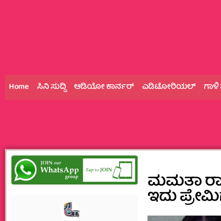
Home
ಸಿನಿ ಸುದ್ದಿ
ಆಡಿಯೋ ಕಾರ್ನರ್
ಎಡಿಟೋರಿಯಲ್
ಗಾಳಿ
ಮಮತಾ ರಾವ್‌
ಇದು ಪ್ರೇಮ