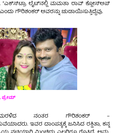
 “ಎಕ್ಸ್‍ಟ್ರಾ ಲೈಟ್‍ನಲ್ಲಿ ಮಮತಾ ರಾವ್ ಕ್ಲೋಸ್‍ಅಪ್
” ಎಂದು ಗೌರಿಶಂಕರ್‌ ಅವರನ್ನು ಚುಡಾಯಿಸುತ್ತಿದ್ದೆವು.
ಾ, ಪ್ರೇಮ್
ೆ ಮರಳಿದ ನಂತರ ಗೌರಿಶಂಕರ್ –
ದರು. ಇವರ ದಾಂಪತ್ಯಕ್ಕೆ ಜನಿಸಿದ ರಕ್ಷಿತಾ, ಕನ್ನ
ಿಯ ನಟಿಯಾಗಿ ಮಿಂಚಿದ್ದು ಎಲ್ಲರಿಗೂ ಗೊತ್ತಿದೆ. ಅಮ್ಮ