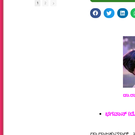
1
2
ಡಾ.ರ
ಭಗವಾನ್‌ (ದೊ
ಡಾ.ರಾಜಕುಮಾರ್‌,