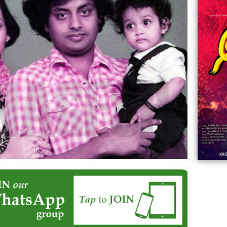
06:23
Aviva ||
ಡಿದ ಮಹಾತಾಯಿ! | Karnataka ||
ಿದ
||
Comments
ovies