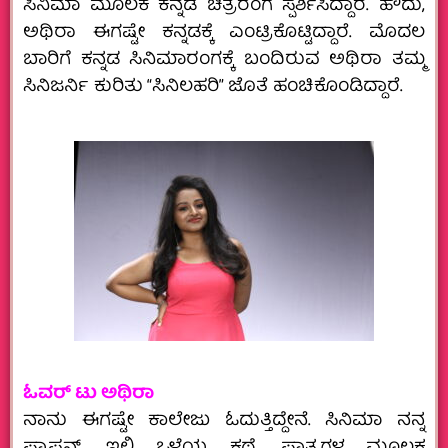
ಸಿನಿಮಾ ಮೂಲಕ ಕನ್ನಡ ಚಿತ್ರರಂಗ ಸ್ಪರ್ಶಿಸಿದ್ದಾರೆ. ಹೌದು,
ಅಥಿರಾ ಈಗಷ್ಟೇ ಕನ್ನಡಕ್ಕೆ ಎಂಟ್ರಿಕೊಟ್ಟಿದ್ದಾರೆ. ಮೊದಲ
ಬಾರಿಗೆ ಕನ್ನಡ ಸಿನಿಮಾರಂಗಕ್ಕೆ ಬಂದಿರುವ ಅಥಿರಾ ತಮ್ಮ
ಸಿನಿಜರ್ನಿ ಕುರಿತು “ಸಿನಿಲಹರಿ” ಜೊತೆ ಹಂಚಿಕೊಂಡಿದ್ದಾರೆ.
ಓವರ್‌ ಟು ಅಥಿರಾ
ನಾನು ಈಗಷ್ಟೇ ಕಾಲೇಜು ಓದುತ್ತಿದ್ದೇನೆ. ಸಿನಿಮಾ ನನ್ನ