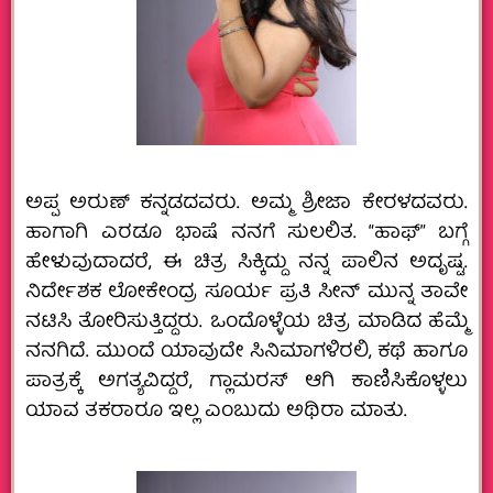
ಅಪ್ಪ ಅರುಣ್‌ ಕನ್ನಡದವರು. ಅಮ್ಮ ಶ್ರೀಜಾ ಕೇರಳದವರು.
ಹಾಗಾಗಿ ಎರಡೂ ಭಾಷೆ ನನಗೆ ಸುಲಲಿತ. “ಹಾಫ್” ಬಗ್ಗೆ
ಹೇಳುವುದಾದರೆ, ಈ ಚಿತ್ರ ಸಿಕ್ಕಿದ್ದು ನನ್ನ ಪಾಲಿನ ಅದೃಷ್ಟ.
ನಿರ್ದೇಶಕ ಲೋಕೇಂದ್ರ ಸೂರ್ಯ ಪ್ರತಿ ಸೀನ್‌ ಮುನ್ನ ತಾವೇ
ನಟಿಸಿ ತೋರಿಸುತ್ತಿದ್ದರು. ಒಂದೊಳ್ಳೆಯ ಚಿತ್ರ ಮಾಡಿದ ಹೆಮ್ಮೆ
ನನಗಿದೆ. ಮುಂದೆ ಯಾವುದೇ ಸಿನಿಮಾಗಳಿರಲಿ, ಕಥೆ ಹಾಗೂ
ಪಾತ್ರಕ್ಕೆ ಅಗತ್ಯವಿದ್ದರೆ, ಗ್ಲಾಮರಸ್ ಆಗಿ ಕಾಣಿಸಿಕೊಳ್ಳಲು
ಯಾವ ತಕರಾರೂ ಇಲ್ಲ ಎಂಬುದು ಅಥಿರಾ ಮಾತು.