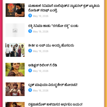
ಮಹಾಕಾಳಿ ಸಿನಿಮಾಗೆ ಬಾಲಿವುಡ್‌ನ ನ್ಯಾಷನಲ್ ಕ್ರಶ್ ಖ್ಯಾತಿಯ
ರೋಹಿತ್ ಸರಾಫ್ ಎಂಟ್ರಿ
May 19, 2026
ರಕ್ಕಿ ಸಿನಿಮಾ ಹಾಡು “ರಗಡೋ ರಕ್ಕಿ” ಬಂತು
May 19, 2026
ಕೀರ್ತಿ ಐ ಲವ್ ಯು ಅಂದ್ರು ಹೊಸಬರು
May 19, 2026
ಅಡಿಕ್ಷನ್ ರಿಲೀಸ್ ಗೆ ರೆಡಿ
May 19, 2026
ಬ್ಲಡ್ ಮಾಫಿಯಾ ವಿರುದ್ಧ ಶೇರ್ ಹೋರಾಟ!
May 16, 2026
ರಕ್ತಪಾತದೊಳ್ ಕಾಳಿದಾಸನ ಆರ್ಭಟಂ ಜಯಂ!