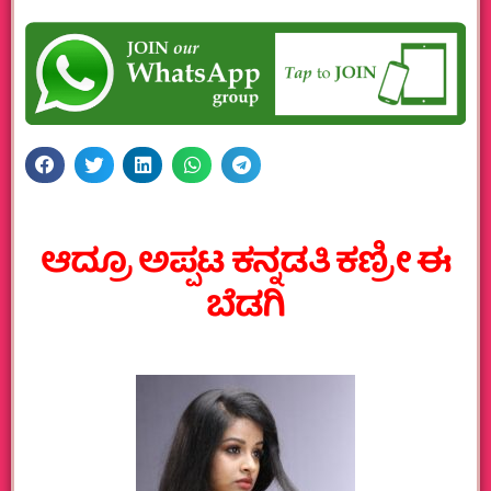
ಆದ್ರೂ ಅಪ್ಪಟ ಕನ್ನಡತಿ ಕಣ್ರೀ ಈ
ಬೆಡಗಿ