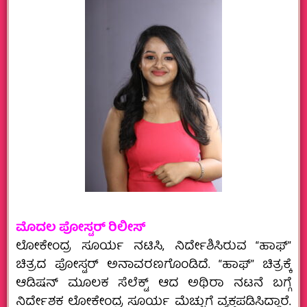
ಮೊದಲ ಪೋಸ್ಟರ್‌ ರಿಲೀಸ್
ಲೋಕೇಂದ್ರ ಸೂರ್ಯ ನಟಿಸಿ, ನಿರ್ದೇಶಿಸಿರುವ “ಹಾಫ್”
ಚಿತ್ರದ ಪೋಸ್ಟರ್ ಅನಾವರಣಗೊಂಡಿದೆ. “ಹಾಫ್” ಚಿತ್ರಕ್ಕೆ
ಆಡಿಷನ್ ಮೂಲಕ ಸೆಲೆಕ್ಟ್ ಆದ ಅಥಿರಾ ನಟನೆ ಬಗ್ಗೆ
ನಿರ್ದೇಶಕ ಲೋಕೇಂದ್ರ ಸೂರ್ಯ ಮೆಚ್ಚುಗೆ ವ್ಯಕ್ತಪಡಿಸಿದ್ದಾರೆ.