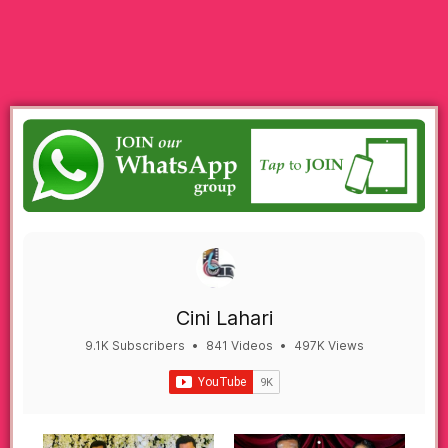
Cini Lahari
9.1K Subscribers
•
841 Videos
•
497K Views