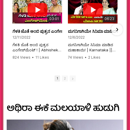
03:01
06:23
ಗೆಳತಿ ಜೊತೆ ಅಂಬಿ ಪುತ್ರನ ಎಂಗೇಜ್‌ಮೆಂಟ್ ! | Abhishek Ambareesh | 
ಮಗನಿಗಾಗಿಯೇ ಸಿನಿಮಾ ಮಾಡಿದ ಮಹಾತಾ
12/11/2022
12/6/2022
ಗೆಳತಿ ಜೊತೆ ಅಂಬಿ ಪುತ್ರನ
ಮಗನಿಗಾಗಿಯೇ ಸಿನಿಮಾ ಮಾಡಿದ
ಎಂಗೇಜ್‌ಮೆಂಟ್ ! | Abhishek
ಮಹಾತಾಯಿ! | Karnataka ||
Ambareesh | Aviva ||
824 Views
•
11 Likes
74 Views
•
2 Likes
#karnataka
•
0 Comments
•
2 Comments
#abhishekambareesh
#kannadamovies
#engagement
#sandalwood
#abhiengagement
1
2
ಅಥಿರಾ ಈಕೆ ಮಲಯಾಳಿ ಹುಡುಗಿ