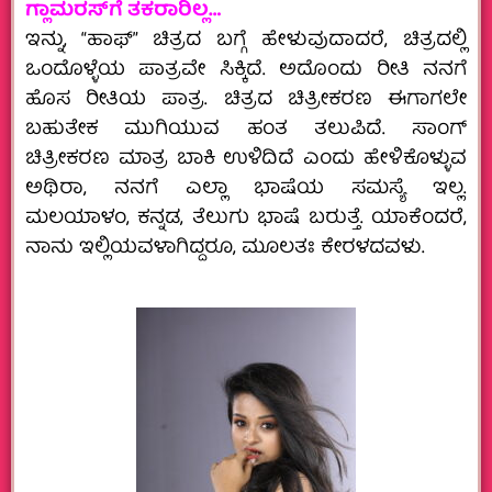
ಗ್ಲಾಮರಸ್‌ಗೆ ತಕರಾರಿಲ್ಲ…
ಇನ್ನು, “ಹಾಫ್‌” ಚಿತ್ರದ ಬಗ್ಗೆ ಹೇಳುವುದಾದರೆ, ಚಿತ್ರದಲ್ಲಿ
ಒಂದೊಳ್ಳೆಯ ಪಾತ್ರವೇ ಸಿಕ್ಕಿದೆ. ಅದೊಂದು ರೀತಿ ನನಗೆ
ಹೊಸ ರೀತಿಯ ಪಾತ್ರ. ಚಿತ್ರದ ಚಿತ್ರೀಕರಣ ಈಗಾಗಲೇ
ಬಹುತೇಕ ಮುಗಿಯುವ ಹಂತ ತಲುಪಿದೆ. ಸಾಂಗ್‌
ಚಿತ್ರೀಕರಣ ಮಾತ್ರ ಬಾಕಿ ಉಳಿದಿದೆ ಎಂದು ಹೇಳಿಕೊಳ್ಳುವ
ಅಥಿರಾ, ನನಗೆ ಎಲ್ಲಾ ಭಾಷೆಯ ಸಮಸ್ಯೆ ಇಲ್ಲ.
ಮಲಯಾಳಂ, ಕನ್ನಡ, ತೆಲುಗು ಭಾಷೆ ಬರುತ್ತೆ. ಯಾಕೆಂದರೆ,
ನಾನು ಇಲ್ಲಿಯವಳಾಗಿದ್ದರೂ, ಮೂಲತಃ ಕೇರಳದವಳು.