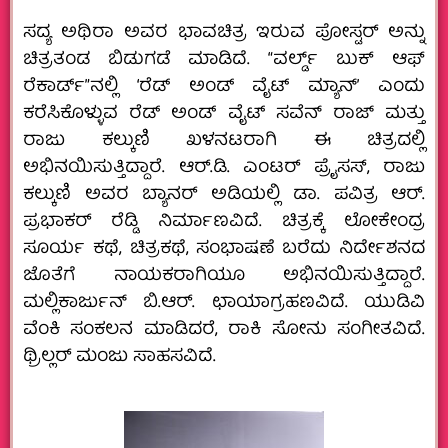
ಸದ್ಯ ಅಥಿರಾ ಅವರ ಭಾವಚಿತ್ರ ಇರುವ ಪೋಸ್ಟರ್‌ ಅನ್ನು
ಚಿತ್ರತಂಡ ಬಿಡುಗಡೆ ಮಾಡಿದೆ. “ವರ್ಲ್ಡ್‌ ಬುಕ್ ಆಫ್
ರೆಕಾರ್ಡ್”ನಲ್ಲಿ ʻರೆಡ್ ಅಂಡ್ ವೈಟ್ ಮ್ಯಾನ್ʼ ಎಂದು
ಕರೆಸಿಕೊಳ್ಳುವ ರೆಡ್ ಅಂಡ್ ವೈಟ್ ಸವೆನ್ ರಾಜ್ ಮತ್ತು
ರಾಜು ಕಲ್ಕುಣಿ ಖಳನಟರಾಗಿ ಈ ಚಿತ್ರದಲ್ಲಿ
ಅಭಿನಯಿಸುತ್ತಿದ್ದಾರೆ. ಆರ್.ಡಿ. ಎಂಟರ್ ಪ್ರೈಸಸ್, ರಾಜು
ಕಲ್ಕುಣಿ ಅವರ ಬ್ಯಾನರ್ ಅಡಿಯಲ್ಲಿ ಡಾ. ಪವಿತ್ರ ಆರ್.
ಪ್ರಭಾಕರ್ ರೆಡ್ಡಿ ನಿರ್ಮಾಣವಿದೆ. ಚಿತ್ರಕ್ಕೆ ಲೋಕೇಂದ್ರ
ಸೂರ್ಯ ಕಥೆ, ಚಿತ್ರಕಥೆ, ಸಂಭಾಷಣೆ ಬರೆದು ನಿರ್ದೇಶನದ
ಜೊತೆಗೆ ನಾಯಕರಾಗಿಯೂ ಅಭಿನಯಿಸುತ್ತಿದ್ದಾರೆ.
ಮಲ್ಲಿಕಾರ್ಜುನ್ ಬಿ.ಆರ್. ಛಾಯಾಗ್ರಹಣವಿದೆ. ಯುಡಿವಿ
ವೆಂಕಿ ಸಂಕಲನ ಮಾಡಿದರೆ, ರಾಕಿ ಸೋನು ಸಂಗೀತವಿದೆ.
ಥ್ರಿಲ್ಲರ್ ಮಂಜು ಸಾಹಸವಿದೆ.