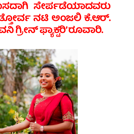
ೊಸದಾಗಿ ಸೇರ್ಪಡೆಯಾದವರು
್ತೋರ್ವ ನಟಿ ಅಂಜಲಿ ಕೆ.ಆರ್.
 ಗ್ರೀನ್ ಫ್ಯಾಕ್ಟರಿ’ ರೂವಾರಿ‌.