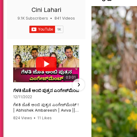
Cini Lahari
9.1K Subscribers
•
841 Videos
•
497K Views
03:01
ಗೆಳತಿ ಜೊತೆ ಅಂಬಿ ಪುತ್ರನ ಎಂಗೇಜ್‌ಮೆಂಟ್ ! | Abhishek Ambareesh | 
ಮಗನಿಗಾಗಿಯೇ ಸಿನಿಮಾ ಮಾ
12/11/2022
12/6/2022
ಗೆಳತಿ ಜೊತೆ ಅಂಬಿ ಪುತ್ರನ ಎಂಗೇಜ್‌ಮೆಂಟ್ !
ಮಗನಿಗಾಗಿಯೇ ಸಿನಿಮಾ ಮಾಡ
| Abhishek Ambareesh | Aviva ||
ಮಹಾತಾಯಿ! | Karnataka 
824 Views
•
11 Likes
74 Views
•
2 Likes
•
2 
#abhishekambareesh
#karnataka #kannadam
•
0 Comments
#engagement #abhiengagement
#sandalwood