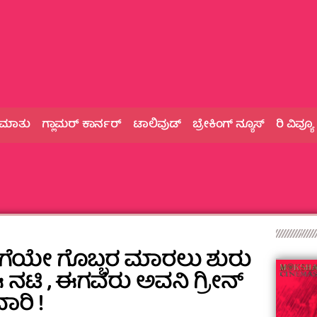
 ಮಾತು
ಗ್ಲಾಮರ್‌ ಕಾರ್ನರ್
ಟಾಲಿವುಡ್
ಬ್ರೇಕಿಂಗ್‌ ನ್ಯೂಸ್
ರಿ ವಿವ್ಯೂ
‌ ಜತೆಗೆಯೇ ಗೊಬ್ಬರ ಮಾರಲು ಶುರು
 ನಟಿ , ಈಗವರು ಅವನಿ ಗ್ರೀನ್
ವಾರಿ !