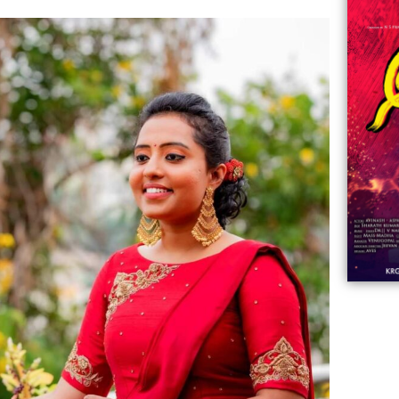
06:23
Aviva ||
ಡಿದ ಮಹಾತಾಯಿ! | Karnataka ||
ಿದ
||
Comments
ovies