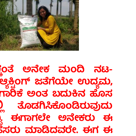
ತಕ್ಕಂತೆ ಅನೇಕ‌ ಮಂದಿ ನಟ-
ಯಕ್ಟಿಂಗ್ ಜತೆಗೆಯೇ ಉದ್ಯಮ,
ನುಗಾರಿಕೆ ಅಂತ ಬದುಕಿನ ಹೊಸ
ಲಿ ತೊಡಗಿಸಿಕೊಂಡಿರುವುದು‌
್ದಿ. ಈಗಾಗಲೇ ಅನೇಕರು ಈ
ಿ ಹೆಸರು‌ ಮಾಡಿದವರೇ. ಈಗ ಈ