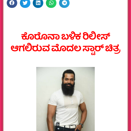
ಕೊರೊನಾ ಬಳಿಕ ರಿಲೀಸ್
ಆಗಲಿರುವ ಮೊದಲ ಸ್ಟಾರ್‌ ಚಿತ್ರ