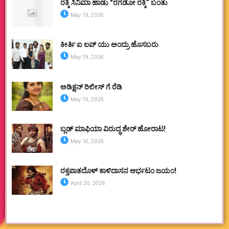
ರಕ್ಕಿ ಸಿನಿಮಾ ಹಾಡು “ರಗಡೋ ರಕ್ಕಿ” ಬಂತು
May 19, 2026
ಕೀರ್ತಿ ಐ ಲವ್ ಯು ಅಂದ್ರು ಹೊಸಬರು
May 19, 2026
ಅಡಿಕ್ಷನ್ ರಿಲೀಸ್ ಗೆ ರೆಡಿ
May 19, 2026
ಬ್ಲಡ್ ಮಾಫಿಯಾ ವಿರುದ್ಧ ಶೇರ್ ಹೋರಾಟ!
May 16, 2026
ರಕ್ತಪಾತದೊಳ್ ಕಾಳಿದಾಸನ ಆರ್ಭಟಂ ಜಯಂ!
April 30, 2026