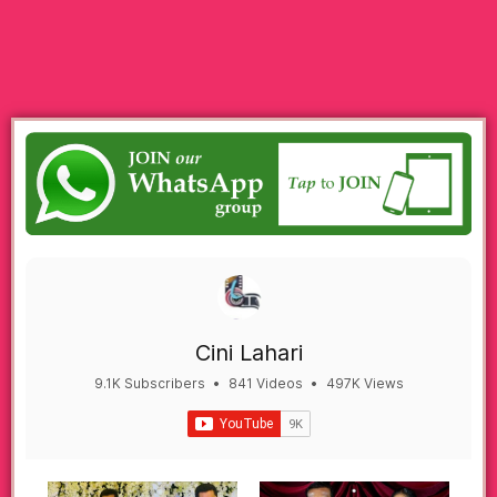
Cini Lahari
9.1K Subscribers
•
841 Videos
•
497K Views