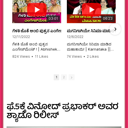
03:01
06:23
ಗೆಳತಿ ಜೊತೆ ಅಂಬಿ ಪುತ್ರನ ಎಂಗೇಜ್‌ಮೆಂಟ್ ! | Abhishek Ambareesh | 
ಮಗನಿಗಾಗಿಯೇ ಸಿನಿಮಾ ಮಾಡಿದ ಮಹಾತಾ
12/11/2022
12/6/2022
ಗೆಳತಿ ಜೊತೆ ಅಂಬಿ ಪುತ್ರನ
ಮಗನಿಗಾಗಿಯೇ ಸಿನಿಮಾ ಮಾಡಿದ
ಎಂಗೇಜ್‌ಮೆಂಟ್ ! | Abhishek
ಮಹಾತಾಯಿ! | Karnataka ||
Ambareesh | Aviva ||
824 Views
•
11 Likes
74 Views
•
2 Likes
#karnataka
•
0 Comments
•
2 Comments
#abhishekambareesh
#kannadamovies
#engagement
#sandalwood
#abhiengagement
1
2
ಫೆ.5ಕ್ಕೆ ವಿನೋದ್‌ ಪ್ರಭಾಕರ್ ಅವರ‌
ಶ್ಯಾಡೊ ರಿಲೀಸ್