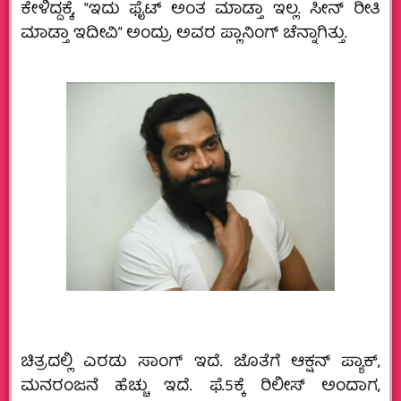
ಕೇಳಿದ್ದಕ್ಕೆ, “ಇದು ಫೈಟ್‌ ಅಂತ ಮಾಡ್ತಾ ಇಲ್ಲ. ಸೀನ್‌ ರೀತಿ
ಮಾಡ್ತಾ ಇದೀವಿ” ಅಂದ್ರು ಅವರ ಪ್ಲಾನಿಂಗ್ ಚೆನ್ನಾಗಿತ್ತು.
ಚಿತ್ರದಲ್ಲಿ ಎರಡು ಸಾಂಗ್‌ ಇದೆ. ಜೊತೆಗೆ ಆಕ್ಷನ್‌ ಪ್ಯಾಕ್‌,
ಮನರಂಜನೆ ಹೆಚ್ಚು ಇದೆ. ಫೆ.5ಕ್ಕೆ ರಿಲೀಸ್ ಅಂದಾಗ,