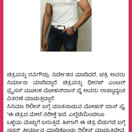
ಚಿತ್ರವನ್ನು ರವಿಗೌಡ್ರು ನಿರ್ದೇಶನ ಮಾಡಿದರೆ, ಚಕ್ರಿ ಅವರು
ನಿರ್ಮಾಣ ಮಾಡಿದ್ದಾರೆ. ಚಿತ್ರವನ್ನು ಧೀರಜ್ ಎಂಟರ್
ಪ್ರೈಸಸ್ ಮೂಲಕ ಮೋಹನ್‌ದಾಸ್‌ ಪೈ ಅವರು ರಾಜ್ಯಾದ್ಯಂತ
ವಿತರಣೆ ಮಾಡುತ್ತಿದ್ದಾರೆ.‌
ಸಿನಿಮಾ ರಿಲೀಸ್ ಬಗ್ಗೆ ಮಾತನಾಡುವ ಮೋಹನ್ ದಾಸ್ ಪೈ,
“ಈ ಚಿತ್ರದ ಮೇಲೆ ನಿರೀಕ್ಷೆ ಇದೆ. ಎಲ್ಲೆಡೆಯಿಂದಲೂ
ಒಳ್ಳೆಯ ಮೆಚ್ಚುಗೆ ಬರುತ್ತಿದೆ. ಹೀಗಾಗಿ ಈ ಚಿತ್ರ ಬಿಡುಗಡೆ ಬಗ್ಗೆ
ಸಡನ್‌ ತೀರ್ಮಾನ ಮಾಡಿಕೊಂಡು ರಿಲೀಸ್ ಮಾಡುತ್ತಿದ್ದೇವೆ.