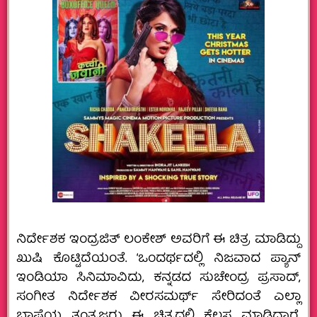
ನಿರ್ದೇಶಕ ಇಂದ್ರಜಿತ್ ಲಂಕೇಶ್ ಅವರಿಗೆ ಈ ಚಿತ್ರ ಮಾಡಿದ್ದು
ಖುಷಿ ಕೊಟ್ಟಿದೆಯಂತೆ. ‘ಒಂದರ್ಥದಲ್ಲಿ ನಿಜವಾದ ಪ್ಯಾನ್
ಇಂಡಿಯಾ ಸಿನಿಮಾವಿದು, ಕನ್ನಡದ ಸುಚೇಂದ್ರ ಪ್ರಸಾದ್,
ಸಂಗೀತ ನಿರ್ದೇಶಕ ವೀರಸಮರ್ಥ್ ಸೇರಿದಂತೆ ಎಲ್ಲಾ
ಭಾಷೆಯ ತಂತ್ರಜ್ಞರು ಈ ಚಿತ್ರದಲ್ಲಿ ಕೆಲಸ ಮಾಡಿದ್ದಾರೆ.