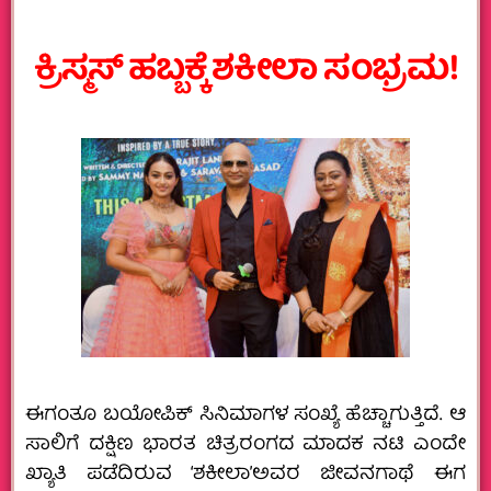
ಕ್ರಿಸ್ಮಸ್ ಹಬ್ಬಕ್ಕೆ ಶಕೀಲಾ ಸಂಭ್ರಮ!
ಈಗಂತೂ ಬಯೋಪಿಕ್ ಸಿನಿಮಾಗಳ ಸಂಖ್ಯೆ ಹೆಚ್ಚಾಗುತ್ತಿದೆ. ಆ
ಸಾಲಿಗೆ ದಕ್ಷಿಣ ಭಾರತ ಚಿತ್ರರಂಗದ ಮಾದಕ ನಟಿ ಎಂದೇ
ಖ್ಯಾತಿ ಪಡೆದಿರುವ ‘ಶಕೀಲಾ’ಅವರ ಜೀವನಗಾಥೆ ಈಗ