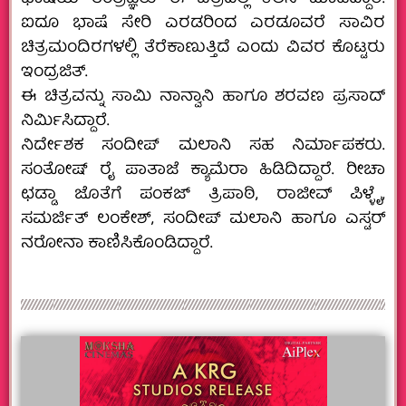
ಐದೂ ಭಾಷೆ ಸೇರಿ ಎರಡರಿಂದ ಎರಡೂವರೆ ಸಾವಿರ
ಚಿತ್ರಮಂದಿರಗಳಲ್ಲಿ ತೆರೆಕಾಣುತ್ತಿದೆ ಎಂದು ವಿವರ ಕೊಟ್ಟರು
ಇಂದ್ರಜಿತ್.
ಈ ಚಿತ್ರವನ್ನು ಸಾಮಿ ನಾನ್ವಾನಿ ಹಾಗೂ ಶರವಣ ಪ್ರಸಾದ್
ನಿರ್ಮಿಸಿದ್ದಾರೆ.
ನಿರ್ದೇಶಕ ಸಂದೀಪ್ ಮಲಾನಿ ಸಹ ನಿರ್ಮಾಪಕರು.
ಸಂತೋಷ್ ರೈ ಪಾತಾಜೆ ಕ್ಯಾಮೆರಾ ಹಿಡಿದಿದ್ದಾರೆ. ರೀಚಾ
ಛಡ್ಡಾ ಜೊತೆಗೆ ಪಂಕಜ್‍ ತ್ರಿಪಾಠಿ, ರಾಜೀವ್ ಪಿಳ್ಳೈ,
ಸಮರ್ಜಿತ್ ಲಂಕೇಶ್, ಸಂದೀಪ್ ಮಲಾನಿ ಹಾಗೂ ಎಸ್ಟರ್
ನರೋನಾ ಕಾಣಿಸಿಕೊಂಡಿದ್ದಾರೆ.