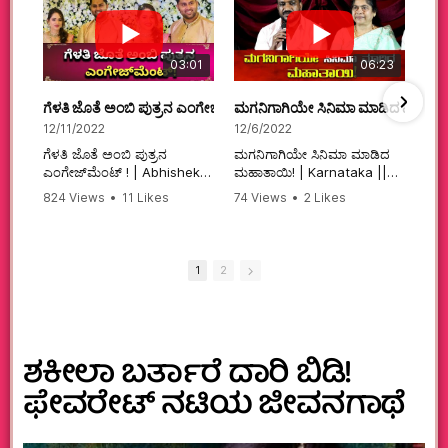
03:01
06:23
ಗೆಳತಿ ಜೊತೆ ಅಂಬಿ ಪುತ್ರನ ಎಂಗೇಜ್‌ಮೆಂಟ್ ! | Abhishek Ambareesh | 
ಮಗನಿಗಾಗಿಯೇ ಸಿನಿಮಾ ಮಾಡಿದ ಮಹಾತಾ
12/11/2022
12/6/2022
ಗೆಳತಿ ಜೊತೆ ಅಂಬಿ ಪುತ್ರನ
ಮಗನಿಗಾಗಿಯೇ ಸಿನಿಮಾ ಮಾಡಿದ
ಎಂಗೇಜ್‌ಮೆಂಟ್ ! | Abhishek
ಮಹಾತಾಯಿ! | Karnataka ||
Ambareesh | Aviva ||
824 Views
•
11 Likes
74 Views
•
2 Likes
#karnataka
•
0 Comments
•
2 Comments
#abhishekambareesh
#kannadamovies
#engagement
#sandalwood
#abhiengagement
1
2
ಶಕೀಲಾ ಬರ್ತಾರೆ ದಾರಿ ಬಿಡಿ!
ಫೇವರೇಟ್ ನಟಿಯ ಜೀವನಗಾಥೆ