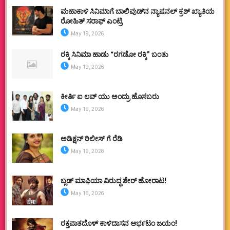
ಮಹಾಕಾಳಿ ಸಿನಿಮಾಗೆ ಬಾಲಿವುಡ್‌ನ ನ್ಯಾಷನಲ್ ಕ್ರಶ್ ಖ್ಯಾತಿಯ
ರೋಹಿತ್ ಸರಾಫ್ ಎಂಟ್ರಿ
May 19, 2026
ರಕ್ಕಿ ಸಿನಿಮಾ ಹಾಡು “ರಗಡೋ ರಕ್ಕಿ” ಬಂತು
May 19, 2026
ಕೀರ್ತಿ ಐ ಲವ್ ಯು ಅಂದ್ರು ಹೊಸಬರು
May 19, 2026
ಅಡಿಕ್ಷನ್ ರಿಲೀಸ್ ಗೆ ರೆಡಿ
May 19, 2026
ಬ್ಲಡ್ ಮಾಫಿಯಾ ವಿರುದ್ಧ ಶೇರ್ ಹೋರಾಟ!
May 16, 2026
ರಕ್ತಪಾತದೊಳ್ ಕಾಳಿದಾಸನ ಆರ್ಭಟಂ ಜಯಂ!