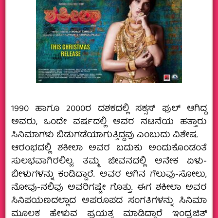
1990 ಹಾಗೂ 2000ರ ದಶಕದಲ್ಲಿ ಸಕ್ಸಸ್ ಫುಲ್ ಆಗಿದ್ದ
ಅವರು, ಒಂದೇ ವರ್ಷದಲ್ಲಿ ಅವರ ನಟನೆಯ ಹತ್ತಾರು
ಸಿನಿಮಾಗಳು ಬಿಡುಗಡೆಯಾಗುತ್ತಿದ್ದವು ಎಂಬುದು ವಿಶೇಷ.
ಆರಂಭದಲ್ಲಿ ಶಕೀಲಾ ಅವರ ಬದುಕು ಅಂದುಕೊಂಡಂತೆ
ಸುಲಭವಾಗಿರಲಿಲ್ಲ. ತಮ್ಮ ಜೀವನದಲ್ಲಿ ಅನೇಕ ಏಳು-
ಬೀಳುಗಳನ್ನು ಕಂಡಿದ್ದಾರೆ. ಅವರ ಆಗಿನ ಗೆಲುವು-ಸೋಲು,
ನೋವು-ನಲಿವು ಅವರಿಗಷ್ಟೇ ಗೊತ್ತು. ಈಗ ಶಕೀಲಾ ಅವರ
ಸಿನಿಪಯಣದಲ್ಲಾದ ಅಪರೂಪದ ಸಂಗತಿಗಳನ್ನು ಸಿನಿಮಾ‌
ಮೂಲಕ ಹೇಳುವ ಪ್ರಯತ್ನ ಮಾಡಿದ್ದಾರೆ ಇಂದ್ರಜಿತ್