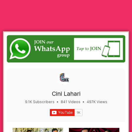
Cini Lahari
9.1K Subscribers
•
841 Videos
•
497K Views