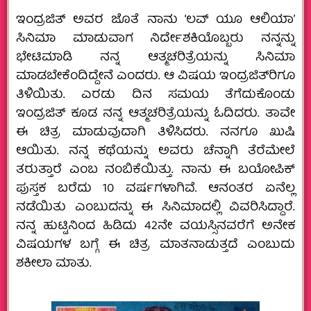
ಇಂದ್ರಜಿತ್ ಅವರ ಜೊತೆ ನಾನು ‘ಲವ್‍ ಯೂ ಆಲಿಯಾ’
ಸಿನಿಮಾ ಮಾಡುವಾಗ ನಿರ್ದೇಶಕಿಯೊಬ್ಬರು ನನ್ನನ್ನು
ಭೇಟಿಮಾಡಿ ನನ್ನ ಆತ್ಮಚರಿತ್ರೆಯನ್ನು ಸಿನಿಮಾ
ಮಾಡಬೇಕೆಂದಿದ್ದೇನೆ ಎಂದರು. ಆ ವಿಷಯ ಇಂದ್ರಜಿತ್‍ರಿಗೂ
ತಿಳಿಯಿತು. ಎರಡು ದಿನ ಸಮಯ ತೆಗೆದುಕೊಂಡು
ಇಂದ್ರಜಿತ್ ಕೂಡ ನನ್ನ ಆತ್ಮಚರಿತ್ರೆಯನ್ನು ಓದಿದರು. ತಾವೇ
ಈ ಚಿತ್ರ ಮಾಡುವುದಾಗಿ ತಿಳಿಸಿದರು. ನನಗೂ ಖುಷಿ
ಆಯಿತು. ನನ್ನ ಕಥೆಯನ್ನು ಅವರು ಚೆನ್ನಾಗಿ ತೆರೆಮೇಲೆ
ತರುತ್ತಾರೆ ಎಂಬ ನಂಬಿಕೆಯಿತ್ತು. ನಾನು ಈ ಬಯೋಪಿಕ್
ಪುಸ್ತಕ ಬರೆದು 10 ವರ್ಷಗಳಾಗಿವೆ. ಆನಂತರ ಏನೆಲ್ಲ
ನಡೆಯಿತು ಎಂಬುದನ್ನು ಈ ಸಿನಿಮಾದಲ್ಲಿ ವಿವರಿಸಿದ್ದಾರೆ.
ನನ್ನ ಹುಟ್ಟಿನಿಂದ ಹಿಡಿದು 42ನೇ ವಯಸ್ಸಿನವರೆಗೆ ಅನೇಕ
ವಿಷಯಗಳ ಬಗ್ಗೆ ಈ ಚಿತ್ರ ಮಾತನಾಡುತ್ತದೆ ಎಂಬುದು
ಶಕೀಲಾ ಮಾತು.