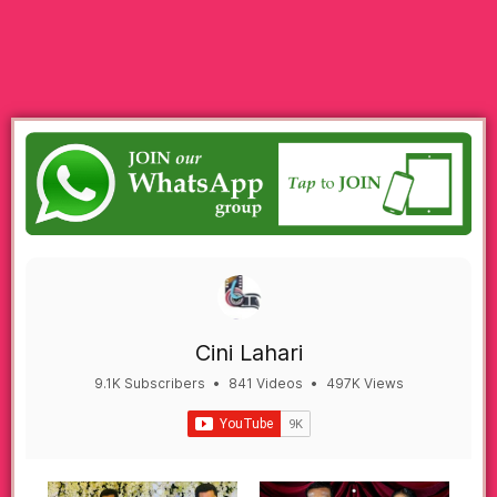
Cini Lahari
9.1K Subscribers
•
841 Videos
•
497K Views