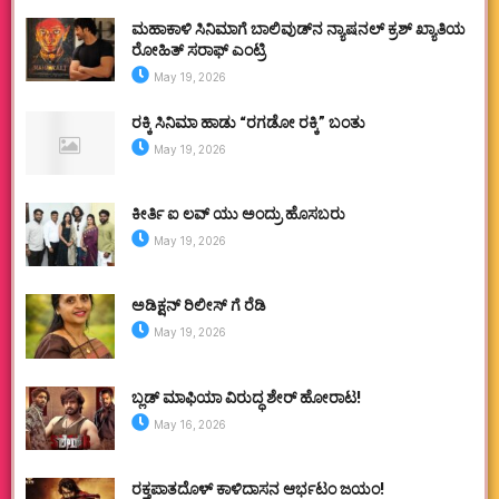
ಮಹಾಕಾಳಿ ಸಿನಿಮಾಗೆ ಬಾಲಿವುಡ್‌ನ ನ್ಯಾಷನಲ್ ಕ್ರಶ್ ಖ್ಯಾತಿಯ
ರೋಹಿತ್ ಸರಾಫ್ ಎಂಟ್ರಿ
May 19, 2026
ರಕ್ಕಿ ಸಿನಿಮಾ ಹಾಡು “ರಗಡೋ ರಕ್ಕಿ” ಬಂತು
May 19, 2026
ಕೀರ್ತಿ ಐ ಲವ್ ಯು ಅಂದ್ರು ಹೊಸಬರು
May 19, 2026
ಅಡಿಕ್ಷನ್ ರಿಲೀಸ್ ಗೆ ರೆಡಿ
May 19, 2026
ಬ್ಲಡ್ ಮಾಫಿಯಾ ವಿರುದ್ಧ ಶೇರ್ ಹೋರಾಟ!
May 16, 2026
ರಕ್ತಪಾತದೊಳ್ ಕಾಳಿದಾಸನ ಆರ್ಭಟಂ ಜಯಂ!