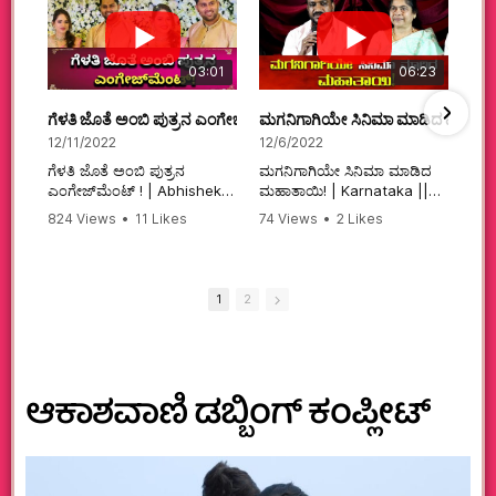
03:01
06:23
ಗೆಳತಿ ಜೊತೆ ಅಂಬಿ ಪುತ್ರನ ಎಂಗೇಜ್‌ಮೆಂಟ್ ! | Abhishek Ambareesh | 
ಮಗನಿಗಾಗಿಯೇ ಸಿನಿಮಾ ಮಾಡಿದ ಮಹಾತಾ
12/11/2022
12/6/2022
ಗೆಳತಿ ಜೊತೆ ಅಂಬಿ ಪುತ್ರನ
ಮಗನಿಗಾಗಿಯೇ ಸಿನಿಮಾ ಮಾಡಿದ
ಎಂಗೇಜ್‌ಮೆಂಟ್ ! | Abhishek
ಮಹಾತಾಯಿ! | Karnataka ||
Ambareesh | Aviva ||
824 Views
•
11 Likes
74 Views
•
2 Likes
#karnataka
•
0 Comments
•
2 Comments
#abhishekambareesh
#kannadamovies
#engagement
#sandalwood
#abhiengagement
1
2
ಆಕಾಶವಾಣಿ ಡಬ್ಬಿಂಗ್‌ ಕಂಪ್ಲೀಟ್‌