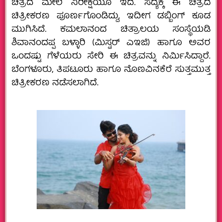
ಚಿತ್ರದ ಮೇಲೆ ನಿರೀಕ್ಷೆಯೂ ಇದೆ. ಸದ್ಯಕ್ಕೆ ಈ ಚಿತ್ರದ
ಚಿತ್ರೀಕರಣ ಪೂರ್ಣಗೊಂಡಿದ್ದು, ಇದೀಗ ಡಬ್ಬಿಂಗ್‌ ಕೂಡ
ಮುಗಿಸಿದೆ. ಕಮಲಾನಂದ ಚಿತ್ರಾಲಯ ಸಂಸ್ಥೆಯಡಿ
ಶಿವಾನಂದಪ್ಪ ಬಳ್ಳಾರಿ (ಮಿಸ್ಟರ್ ಎಇಜಿ) ಹಾಗೂ ಅವರ
ಒಂದಷ್ಟು ಗೆಳೆಯರು ಸೇರಿ ಈ ಚಿತ್ರವನ್ನು ನಿರ್ಮಿಸಿದ್ದಾರೆ.
ಬೆಂಗಳೂರು, ತಿಪಟೂರು ಹಾಗೂ ನೊಣವಿನಕೆರೆ ಸುತ್ತಮುತ್ತ
ಚಿತ್ರೀಕರಣ ನಡೆಸಲಾಗಿದೆ.