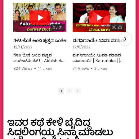
03:01
06:23
ಗೆಳತಿ ಜೊತೆ ಅಂಬಿ ಪುತ್ರನ ಎಂಗೇಜ್‌ಮೆಂಟ್ ! | Abhishek Ambareesh | 
ಮಗನಿಗಾಗಿಯೇ ಸಿನಿಮಾ ಮಾಡಿದ ಮಹಾತಾ
12/11/2022
12/6/2022
ಗೆಳತಿ ಜೊತೆ ಅಂಬಿ ಪುತ್ರನ
ಮಗನಿಗಾಗಿಯೇ ಸಿನಿಮಾ ಮಾಡಿದ
ಎಂಗೇಜ್‌ಮೆಂಟ್ ! | Abhishek
ಮಹಾತಾಯಿ! | Karnataka ||
Ambareesh | Aviva ||
824 Views
•
11 Likes
74 Views
•
2 Likes
#karnataka
•
0 Comments
•
2 Comments
#abhishekambareesh
#kannadamovies
#engagement
#sandalwood
#abhiengagement
1
2
ಇವರ ಕಥೆ ಕೇಳಿ ಬೈದಿದ್ದ
ಸಿದ್ಧಲಿಂಗಯ್ಯ ಸಿನ್ಮಾ ಮಾಡಲು