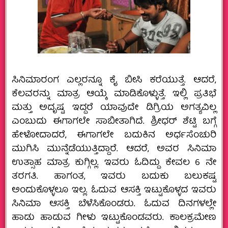
ಸಿನಿಮಾರಂಗ ಎಲ್ಲರನ್ನೂ ಕೈ ಬೀಸಿ ಕರೆಯುತ್ತೆ. ಆದರೆ,
ಕೆಲವರನ್ನು ಮಾತ್ರ ಆಯ್ಕೆ ಮಾಡಿಕೊಳ್ಳುತ್ತೆ. ಇಲ್ಲಿ ಪ್ರತಿಭೆ
ಮತ್ತು ಅದೃಷ್ಟ ಇದ್ದರೆ ಯಾವುದೇ ಡಿಗ್ರಿಯ ಅಗತ್ಯವಿಲ್ಲ
ಎಂಬುದು ಈಗಾಗಲೇ ಸಾಬೀತಾಗಿದೆ. ಶ್ರೀಧರ್‌ ಶೆಟ್ಟಿ ಬಗ್ಗೆ
ಹೇಳೋದಾದರೆ, ಈಗಾಗಲೇ ಬದುಕಿನ ಅರ್ಧಸೆಂಚುರಿ
ಮುಗಿಸಿ ಮುನ್ನೆಡೆಯುತ್ತಿದ್ದಾರೆ. ಆದರೆ, ಅವರ ಸಿನಿಮಾ
ಉತ್ಸಾಹ ಮಾತ್ರ ಕುಗ್ಗಿಲ್ಲ. ಇವರು ಓದಿದ್ದು ಕೇವಲ 6 ನೇ
ತರಗತಿ. ಹಾಗಂತ, ಇವರು ಬದುಕು ಬಲುಕಷ್ಟ
ಅಂದುಕೊಳ್ಳಲೂ ಇಲ್ಲ. ಓದುವ ಆಸಕ್ತಿ ಇಟ್ಟುಕೊಳ್ಳದ ಇವರು
ಸಿನಿಮಾ ಆಸಕ್ತಿ ಬೆಳೆಸಿಕೊಂಡರು. ಓದುವ ದಿನಗಳಲ್ಲೇ
ಹಾಡು ಹಾಡುವ ಗೀಳು ಇಟ್ಟುಕೊಂಡವರು. ಕಾಲಕ್ರಮೇಣ