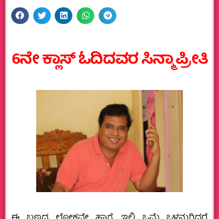
6ನೇ ಕ್ಲಾಸ್‌ ಓದಿದವರ ಸಿನ್ಮಾ ಪ್ರೀತಿ
ಈ ಬಣ್ಣದ ಲೋಕವೇ ಹಾಗೆ, ಇಲ್ಲಿ ಒಮ್ಮೆ ಒಳನುಗ್ಗಿದರೆ