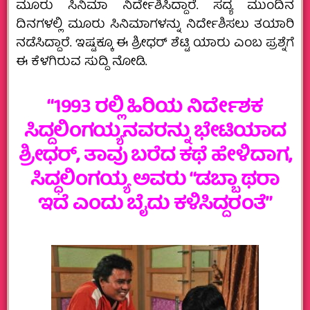
ಮೂರು ಸಿನಿಮಾ ನಿರ್ದೇಶಿಸಿದ್ದಾರೆ. ಸದ್ಯ ಮುಂದಿನ
ದಿನಗಳಲ್ಲಿ ಮೂರು ಸಿನಿಮಾಗಳನ್ನು ನಿರ್ದೇಶಿಸಲು ತಯಾರಿ
ನಡೆಸಿದ್ದಾರೆ. ಇಷ್ಟಕ್ಕೂ ಈ ಶ್ರೀಧರ್‌ ಶೆಟ್ಟಿ ಯಾರು ಎಂಬ ಪ್ರಶ್ನೆಗೆ
ಈ ಕೆಳಗಿರುವ ಸುದ್ದಿ ನೋಡಿ.
“1993 ರಲ್ಲಿ ಹಿರಿಯ ನಿರ್ದೇಶಕ
ಸಿದ್ದಲಿಂಗಯ್ಯನವರನ್ನು ಭೇಟಿಯಾದ
ಶ್ರೀಧರ್,‌ ತಾವು ಬರೆದ ಕಥೆ ಹೇಳಿದಾಗ,
ಸಿದ್ಧಲಿಂಗಯ್ಯ ಅವರು “ಡಬ್ಬಾ ಥರಾ
ಇದೆ ಎಂದು ಬೈದು ಕಳಿಸಿದ್ದರಂತೆ”