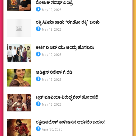
ರೋಹಿತ್ ಸರಾಫ್ ಎಂಟ್ರಿ
May 19, 2026
ರಕ್ಕಿ ಸಿನಿಮಾ ಹಾಡು “ರಗಡೋ ರಕ್ಕಿ” ಬಂತು
May 19, 2026
ಕೀರ್ತಿ ಐ ಲವ್ ಯು ಅಂದ್ರು ಹೊಸಬರು
May 19, 2026
ಅಡಿಕ್ಷನ್ ರಿಲೀಸ್ ಗೆ ರೆಡಿ
May 19, 2026
ಬ್ಲಡ್ ಮಾಫಿಯಾ ವಿರುದ್ಧ ಶೇರ್ ಹೋರಾಟ!
May 16, 2026
ರಕ್ತಪಾತದೊಳ್ ಕಾಳಿದಾಸನ ಆರ್ಭಟಂ ಜಯಂ!
April 30, 2026