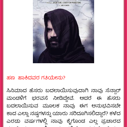
ಹಣ ಹಾಕಿದವರ ಗತಿಯೇನು?
ಸಿನಿಮಾದ ಹೆಸರು ಬದಲಾಯಿಸುವುದಾಗಿ ನಾವು ಸೆನ್ಸಾರ್
ಮಂಡಳಿಗೆ ಭರವಸೆ ನೀಡಿದ್ದೇವೆ. ಆದರೆ ಈ ಹೆಸರು
ಬದಲಾಯಿಸುವ ಮೂಲಕ ನಾವು ಈಗ ಅನುಭವಿಸ‌‌ಬೇ
ಕಾದ ಎಲ್ಲಾ ನಷ್ಟಗಳನ್ನು ಯಾರು ಸರಿದೂಗಿಸಲಿದ್ದಾರೆ? ಕಳೆದ
ಎರಡು ವರ್ಷಗಳಲ್ಲಿ ನಾವು ಕೈಗೊಂಡ ಎಲ್ಲ ಪ್ರಚಾರದ