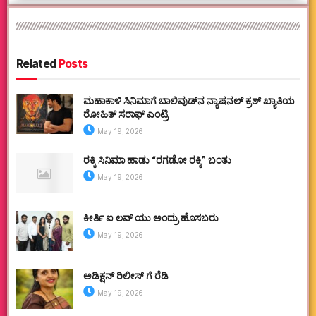
Related
Posts
ಮಹಾಕಾಳಿ ಸಿನಿಮಾಗೆ ಬಾಲಿವುಡ್‌ನ ನ್ಯಾಷನಲ್ ಕ್ರಶ್ ಖ್ಯಾತಿಯ
ರೋಹಿತ್ ಸರಾಫ್ ಎಂಟ್ರಿ
May 19, 2026
ರಕ್ಕಿ ಸಿನಿಮಾ ಹಾಡು “ರಗಡೋ ರಕ್ಕಿ” ಬಂತು
May 19, 2026
ಕೀರ್ತಿ ಐ ಲವ್ ಯು ಅಂದ್ರು ಹೊಸಬರು
May 19, 2026
ಅಡಿಕ್ಷನ್ ರಿಲೀಸ್ ಗೆ ರೆಡಿ
May 19, 2026