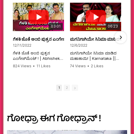
03:01
06:23
ಗೆಳತಿ ಜೊತೆ ಅಂಬಿ ಪುತ್ರನ ಎಂಗೇಜ್‌ಮೆಂಟ್ ! | Abhishek Ambareesh | 
ಮಗನಿಗಾಗಿಯೇ ಸಿನಿಮಾ ಮಾಡಿದ ಮಹಾತಾ
12/11/2022
12/6/2022
ಗೆಳತಿ ಜೊತೆ ಅಂಬಿ ಪುತ್ರನ
ಮಗನಿಗಾಗಿಯೇ ಸಿನಿಮಾ ಮಾಡಿದ
ಎಂಗೇಜ್‌ಮೆಂಟ್ ! | Abhishek
ಮಹಾತಾಯಿ! | Karnataka ||
Ambareesh | Aviva ||
824 Views
•
11 Likes
74 Views
•
2 Likes
#karnataka
•
0 Comments
•
2 Comments
#abhishekambareesh
#kannadamovies
#engagement
#sandalwood
#abhiengagement
1
2
ಗೋಧ್ರಾ ಈಗ ಗೋಧ್ರಾನ್ !