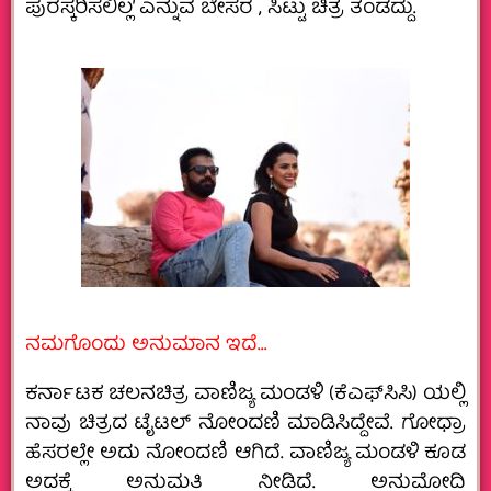
ಪುರಸ್ಕರಿಸಲಿಲ್ಲ’ ಎನ್ನುವ ಬೇಸರ , ಸಿಟ್ಟು‌ ಚಿತ್ರ ತಂಡದ್ದು.
ನಮಗೊಂದು ಅನುಮಾನ ಇದೆ…
ಕರ್ನಾಟಕ ಚಲನಚಿತ್ರ ವಾಣಿಜ್ಯ ಮಂಡಳಿ (ಕೆಎಫ್‌ಸಿಸಿ) ಯಲ್ಲಿ
ನಾವು ಚಿತ್ರದ ಟೈಟಲ್ ನೋಂದಣಿ ಮಾಡಿಸಿದ್ದೇವೆ. ಗೋಧ್ರಾ
ಹೆಸರಲ್ಲೇ ಅದು ನೋಂದಣಿ ಆಗಿದೆ. ವಾಣಿಜ್ಯ ಮಂಡಳಿ ಕೂಡ
ಅದಕ್ಕೆ ಅನುಮತಿ‌ ನೀಡಿದೆ. ಅನುಮೋದಿ