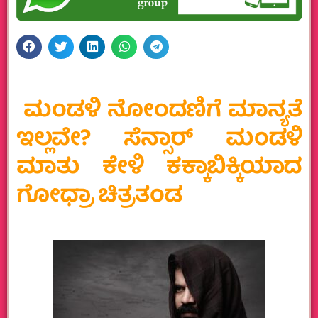
ಮಂಡಳಿ ನೋಂದಣಿಗೆ ಮಾನ್ಯತೆ
ಇಲ್ಲವೇ? ಸೆನ್ಸಾರ್ ಮಂಡಳಿ
ಮಾತು ಕೇಳಿ ಕಕ್ಕಾಬಿಕ್ಕಿಯಾದ
ಗೋಧ್ರಾ ಚಿತ್ರತಂಡ