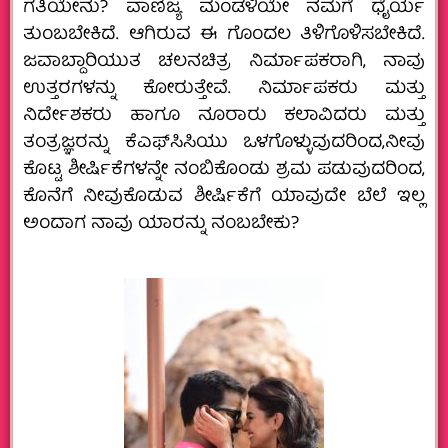
ಗತಿಯೇನು? ವಾಣಿಜ್ಯ ಮಂಡಳಿಯೇ ನಮಗೆ ಧೈರ್ಯ
ತುಂಬಬೇಕಿದೆ. ಆಗಿರುವ ಈ ಗೊಂದಲ ತಿಳಿಗೊಳಿಸಬೇಕಿದೆ.
ಜವಾಬ್ದಾರಿಯುತ ಚಲನಚಿತ್ರ ನಿರ್ಮಾಪಕರಾಗಿ, ನಾವು
ಉತ್ತರಗಳನ್ನು ಕೋರುತ್ತೇವೆ. ನಿರ್ಮಾಪಕರು ಮತ್ತು
ನಿರ್ದೇಶಕರು ಹಾಗೂ ನೂರಾರು ಕಲಾವಿದರು ಮತ್ತು
ತಂತ್ರಜ್ಞರನ್ನು ಕೆಎಫ್‌ಸಿಸಿಯು ಒಳಗೊಳ್ಳುವುದರಿಂದ,ನೀವು
ಕೊಟ್ಟ ಶೀರ್ಷಿಕೆಗಳನ್ನೇ ನಂಬಿಕೊಂಡು ಶ್ರಮ ಪಡುವುದರಿಂದ,
ಕೊನೆಗೆ ನೀವುಕೊಡುವ ಶೀರ್ಷಿಕೆಗೆ ಯಾವುದೇ ಬೆಲೆ ಇಲ್ಲ
ಅಂದಾಗ ನಾವು ಯಾರನ್ನು ನಂಬಬೇಕು?