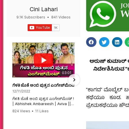
Cini Lahari
9.1K Subscribers
•
841 Videos
•
497K Views
ಅರುಣ್ ಕುಮಾರ್ 
ನಿರ್ದೇಶಿಸಿರುವ 
03:01
ಗೆಳತಿ ಜೊತೆ ಅಂಬಿ ಪುತ್ರನ ಎಂಗೇಜ್‌ಮೆಂಟ್ ! | Abhishek Ambareesh | 
ಮಗನಿಗಾಗಿಯೇ ಸಿನಿಮಾ ಮಾ
“ಕಾಗದ” ಮೊಬೈಲ್ ಬ
12/11/2022
12/6/2022
ಕಥೆಯೂ ಕೂಡ. ಹಳ್
ಗೆಳತಿ ಜೊತೆ ಅಂಬಿ ಪುತ್ರನ ಎಂಗೇಜ್‌ಮೆಂಟ್ !
ಮಗನಿಗಾಗಿಯೇ ಸಿನಿಮಾ ಮಾಡ
ಪ್ರೇಮಕಥೆಯೂ ಹೌದ
| Abhishek Ambareesh | Aviva ||
ಮಹಾತಾಯಿ! | Karnataka 
824 Views
•
11 Likes
74 Views
•
2 Likes
•
2 
#abhishekambareesh
#karnataka #kannadam
•
0 Comments
#engagement #abhiengagement
#sandalwood