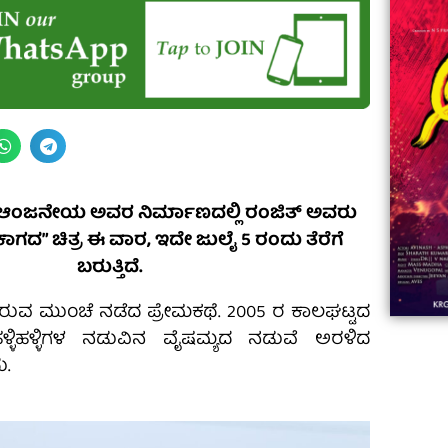
ಆಂಜನೇಯ ಅವರ ನಿರ್ಮಾಣದಲ್ಲಿ ರಂಜಿತ್ ಅವರು
“ಕಾಗದ” ಚಿತ್ರ ಈ ವಾರ, ಇದೇ ಜುಲೈ 5 ರಂದು ತೆರೆಗೆ
06:23
ಬರುತ್ತಿದೆ.
Aviva ||
ಡಿದ ಮಹಾತಾಯಿ! | Karnataka ||
ರುವ ಮುಂಚೆ ನಡೆದ ಪ್ರೇಮಕಥೆ. 2005 ರ ಕಾಲಘಟ್ಟದ
ಳಿಹಳ್ಳಿಗಳ ನಡುವಿನ ವೈಷಮ್ಯದ ನಡುವೆ ಅರಳಿದ
ಿದ
ು.
||
Comments
ovies