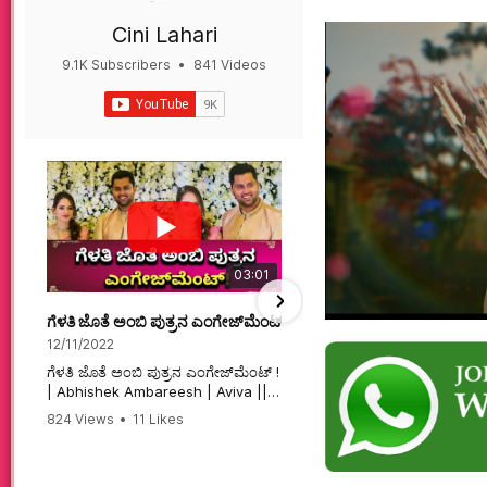
Cini Lahari
9.1K Subscribers
•
841 Videos
•
497K Views
03:01
ಗೆಳತಿ ಜೊತೆ ಅಂಬಿ ಪುತ್ರನ ಎಂಗೇಜ್‌ಮೆಂಟ್ ! | Abhishek Ambareesh | 
ಮಗನಿಗಾಗಿಯೇ ಸಿನಿಮಾ ಮಾ
12/11/2022
12/6/2022
ಗೆಳತಿ ಜೊತೆ ಅಂಬಿ ಪುತ್ರನ ಎಂಗೇಜ್‌ಮೆಂಟ್ !
ಮಗನಿಗಾಗಿಯೇ ಸಿನಿಮಾ ಮಾಡ
| Abhishek Ambareesh | Aviva ||
ಮಹಾತಾಯಿ! | Karnataka 
824 Views
•
11 Likes
74 Views
•
2 Likes
•
2 
#abhishekambareesh
#karnataka #kannadam
•
0 Comments
#engagement #abhiengagement
#sandalwood