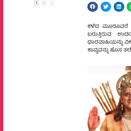
1
2
ಕಳೆದ ಮೂರೂವರೆ ದಶ
ಬರುತ್ತಿರುವ ಉ
ಧಾರವಾಹಿಯನ್ನು ವೀಕ್
ಕಾವ್ಯವನ್ನು ಹೊಸ ತ