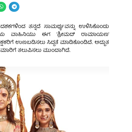
ಕಗಳಿಂದ ತನ್ನದೆ ಸಾಮರ್ಥ್ಯವನ್ನು ಉಳಿಸಿಕೊಂಡು
ದಯ ವಾಹಿನಿಯು ಈಗ ’ಶ್ರೀಮದ್ ರಾಮಾಯಣ’
ಷಕರಿಗೆ ಉಣಬಡಿಸಲು ಸಿದ್ದತೆ ಮಾಡಿಕೊಂಡಿದೆ. ಅದ್ಬುತ
ಲೆಮಾರಿಗೆ ತಲುಪಿಸಲು ಮುಂದಾಗಿದೆ.