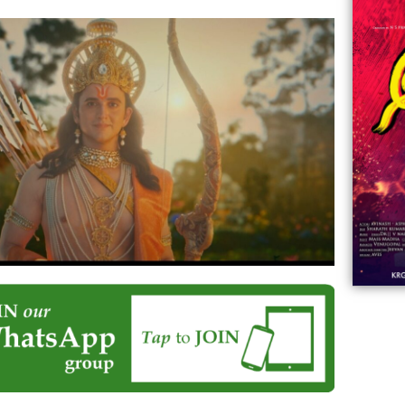
06:23
Aviva ||
ಡಿದ ಮಹಾತಾಯಿ! | Karnataka ||
ಿದ
||
Comments
ovies