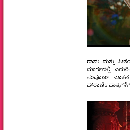
ರಾಮ ಮತ್ತು ಸೀತೆ
ಮಾರ್ಗದಲ್ಲಿ ಎದು
ಸಂಪೂರ್ಣ ನೂತನ 
ಪೌರಾಣಿಕ ಪಾತ್ರಗಳಿ