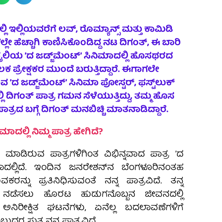
್ಲಿ ಇಲ್ಲಿಯವರೆಗೆ ಲವ್‌, ರೊಮ್ಯಾನ್ಸ್‌ ಮತ್ತು ಕಾಮಿಡಿ
ೇ ಹೆಚ್ಚಾಗಿ ಕಾಣಿಸಿಕೊಂಡಿದ್ದ ನಟ ದಿಗಂತ್‌, ಈ ಬಾರಿ
್‌ ಶೈಲಿಯ ʼದ ಜಡ್ಜ್‌ಮೆಂಟ್‌ʼ ಸಿನಿಮಾದಲ್ಲಿ ಹೊಸಥರದ
 ಪ್ರೇಕ್ಷಕರ ಮುಂದೆ ಬರುತ್ತಿದ್ದಾರೆ. ಈಗಾಗಲೇ
ದ ಜಡ್ಜ್‌ಮೆಂಟ್‌ʼ ಸಿನಿಮಾ ಪೋಸ್ಟರ್‌, ಫಸ್ಟ್‌ಲುಕ್‌
ಲಿ ದಿಗಂತ್‌ ಪಾತ್ರ ಗಮನ ಸೆಳೆಯುತ್ತಿದ್ದು, ತಮ್ಮ ಹೊಸ
್ರದ ಬಗ್ಗೆ ದಿಗಂತ್‌ ಮನಬಿಚ್ಚಿ ಮಾತನಾಡಿದ್ದಾರೆ.
ಿಮಾದಲ್ಲಿ ನಿಮ್ಮ ಪಾತ್ರ ಹೇಗಿದೆ?
 ಮಾಡಿರುವ ಪಾತ್ರಗಳಿಗಿಂತ ವಿಭಿನ್ನವಾದ ಪಾತ್ರ ʼದ
ನಿಮಾದಲ್ಲಿದೆ. ಇಂದಿನ ಜನರೇಶನ್‌ನ ಬೆಂಗಳೂರಿನಂತಹ
ಕರನ್ನು ಪ್ರತಿನಿಧಿಸುವಂತೆ ನನ್ನ ಪಾತ್ರವಿದೆ. ತನ್ನ
 ನಡೆಸಲು ಹೊರಟ ಹುಡುಗನೊಬ್ಬನ ಜೀವನದಲ್ಲಿ
ನಿರೀಕ್ಷಿತ ಘಟನೆಗಳು, ಏನೆಲ್ಲ ಬದಲಾವಣೆಗಳಿಗೆ
ದರ ಸುತ್ತ ನನ್ನ ಪಾತ್ರವಿದೆ.