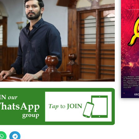
06:23
Aviva ||
ಡಿದ ಮಹಾತಾಯಿ! | Karnataka ||
ಿದ
||
Comments
ovies