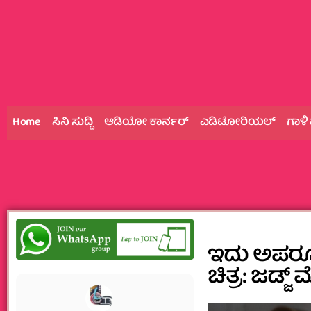
Home
ಸಿನಿ ಸುದ್ದಿ
ಆಡಿಯೋ ಕಾರ್ನರ್
ಎಡಿಟೋರಿಯಲ್
ಗಾಳಿ
ಇದು ಅಪರೂಪ
ಚಿತ್ರ: ಜಡ್ಜ