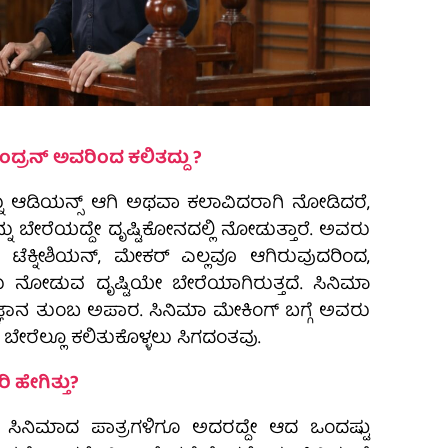
ಂದ್ರನ್‌ ಅವರಿಂದ ಕಲಿತದ್ದು ?
್ನು ಆಡಿಯನ್ಸ್‌ ಆಗಿ ಅಥವಾ ಕಲಾವಿದರಾಗಿ ನೋಡಿದರೆ,
್ನು ಬೇರೆಯದ್ದೇ ದೃಷ್ಟಿಕೋನದಲ್ಲಿ ನೋಡುತ್ತಾರೆ. ಅವರು
್‌, ಟೆಕ್ನೀಶಿಯನ್‌, ಮೇಕರ್‌ ಎಲ್ಲವೂ ಆಗಿರುವುದರಿಂದ,
ು ನೋಡುವ ದೃಷ್ಟಿಯೇ ಬೇರೆಯಾಗಿರುತ್ತದೆ. ಸಿನಿಮಾ
ಞಾನ ತುಂಬ ಅಪಾರ. ಸಿನಿಮಾ ಮೇಕಿಂಗ್‌ ಬಗ್ಗೆ ಅವರು
ರೆಲ್ಲೂ ಕಲಿತುಕೊಳ್ಳಲು ಸಿಗದಂತವು.
 ಹೇಗಿತ್ತು?
ತಿ ಸಿನಿಮಾದ ಪಾತ್ರಗಳಿಗೂ ಅದರದ್ದೇ ಆದ ಒಂದಷ್ಟು