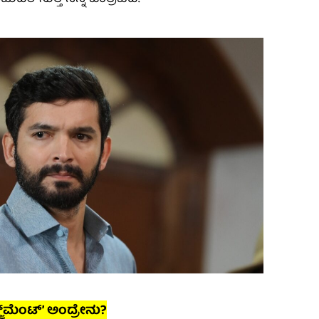
ಜ್‌ಮೆಂಟ್‌ʼ ಅಂದ್ರೇನು?