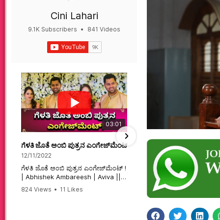
Cini Lahari
9.1K Subscribers
•
841 Videos
•
497K Views
03:01
ಗೆಳತಿ ಜೊತೆ ಅಂಬಿ ಪುತ್ರನ ಎಂಗೇಜ್‌ಮೆಂಟ್ ! | Abhishek Ambareesh | 
ಮಗನಿಗಾಗಿಯೇ ಸಿನಿಮಾ ಮಾ
12/11/2022
12/6/2022
ಗೆಳತಿ ಜೊತೆ ಅಂಬಿ ಪುತ್ರನ ಎಂಗೇಜ್‌ಮೆಂಟ್ !
ಮಗನಿಗಾಗಿಯೇ ಸಿನಿಮಾ ಮಾಡ
| Abhishek Ambareesh | Aviva ||
ಮಹಾತಾಯಿ! | Karnataka 
824 Views
•
11 Likes
74 Views
•
2 Likes
•
2 
#abhishekambareesh
#karnataka #kannadam
•
0 Comments
#engagement #abhiengagement
#sandalwood