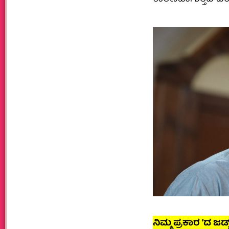
ನಿಮ್ಮ ಪ್ರಕಾರ ʼದ ಜಡ್