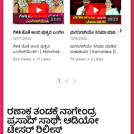
03:01
06:23
ಗೆಳತಿ ಜೊತೆ ಅಂಬಿ ಪುತ್ರನ ಎಂಗೇಜ್‌ಮೆಂಟ್ ! | Abhishek Ambareesh | 
ಮಗನಿಗಾಗಿಯೇ ಸಿನಿಮಾ ಮಾಡಿದ ಮಹಾತಾ
12/11/2022
12/6/2022
ಗೆಳತಿ ಜೊತೆ ಅಂಬಿ ಪುತ್ರನ
ಮಗನಿಗಾಗಿಯೇ ಸಿನಿಮಾ ಮಾಡಿದ
ಎಂಗೇಜ್‌ಮೆಂಟ್ ! | Abhishek
ಮಹಾತಾಯಿ! | Karnataka ||
Ambareesh | Aviva ||
824 Views
•
11 Likes
74 Views
•
2 Likes
#karnataka
•
0 Comments
•
2 Comments
#abhishekambareesh
#kannadamovies
#engagement
#sandalwood
#abhiengagement
1
2
ರಣಾಕ್ಷ ತಂಡಕ್ಕೆ ನಾಗೇಂದ್ರ
ಪ್ರಸಾದ್ ಸಾಥ್: ಆಡಿಯೋ
ಟೀಸರ್ ರಿಲೀಸ್