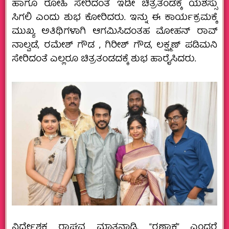
ಹಾಗೂ ರೋಹಿ ಸೇರಿದಂತೆ ಇಡೀ ಚಿತ್ರತಂಡಕ್ಕೆ ಯಶಸ್ಸು
ಸಿಗಲಿ ಎಂದು ಶುಭ ಕೋರಿದರು. ಇನ್ನು ಈ ಕಾರ್ಯಕ್ರಮಕ್ಕೆ
ಮುಖ್ಯ ಅತಿಥಿಗಳಾಗಿ ಆಗಮಿಸಿದಂತಹ ಮೋಹನ್ ರಾವ್
ನಾಲ್ವಡೆ, ರಮೇಶ್ ಗೌಡ , ಗಿರೀಶ್ ಗೌಡ, ಲಕ್ಷ್ಮಣ್ ಪಡಿಮನಿ
ಸೇರಿದಂತೆ ಎಲ್ಲರೂ ಚಿತ್ರತಂಡದಕ್ಕೆ ಶುಭ ಹಾರೈಸಿದರು.
ನಿರ್ದೇಶಕ ರಾಘವ ಮಾತನಾಡಿ, “ರಣಾಕ್ಷ” ಎಂದರೆ