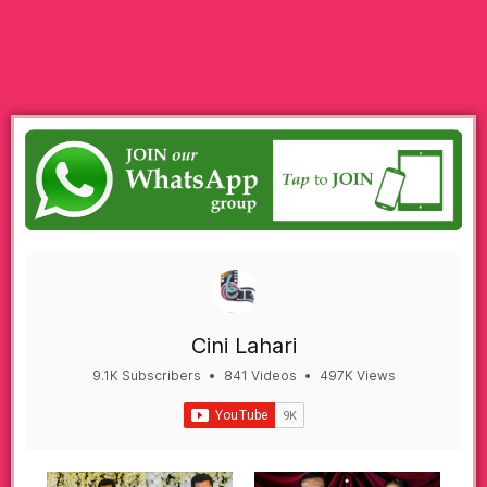
Cini Lahari
9.1K Subscribers
•
841 Videos
•
497K Views