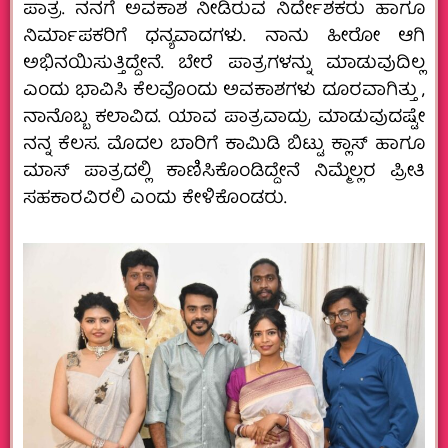
ಪಾತ್ರ. ನನಗೆ ಅವಕಾಶ ನೀಡಿರುವ ನಿರ್ದೇಶಕರು ಹಾಗೂ
ನಿರ್ಮಾಪಕರಿಗೆ ಧನ್ಯವಾದಗಳು. ನಾನು ಹೀರೋ ಆಗಿ
ಅಭಿನಯಿಸುತ್ತಿದ್ದೇನೆ. ಬೇರೆ ಪಾತ್ರಗಳನ್ನು ಮಾಡುವುದಿಲ್ಲ
ಎಂದು ಭಾವಿಸಿ ಕೆಲವೊಂದು ಅವಕಾಶಗಳು ದೂರವಾಗಿತ್ತು ,
ನಾನೊಬ್ಬ ಕಲಾವಿದ. ಯಾವ ಪಾತ್ರವಾದ್ರು ಮಾಡುವುದಷ್ಟೇ
ನನ್ನ ಕೆಲಸ. ಮೊದಲ ಬಾರಿಗೆ ಕಾಮಿಡಿ ಬಿಟ್ಟು ಕ್ಲಾಸ್ ಹಾಗೂ
ಮಾಸ್ ಪಾತ್ರದಲ್ಲಿ ಕಾಣಿಸಿಕೊಂಡಿದ್ದೇನೆ ನಿಮ್ಮೆಲ್ಲರ ಪ್ರೀತಿ
ಸಹಕಾರವಿರಲಿ ಎಂದು ಕೇಳಿಕೊಂಡರು.