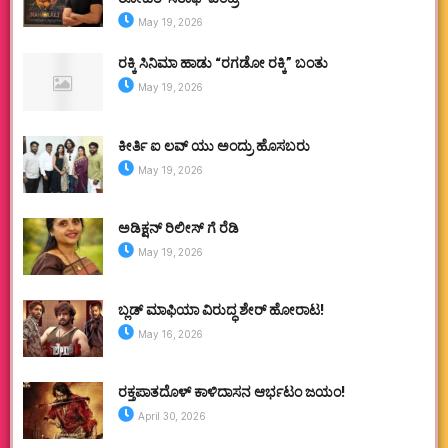
May 19, 2026
ರಕ್ಕಿ ಸಿನಿಮಾ ಹಾಡು “ರಗಡೋ ರಕ್ಕಿ” ಬಂತು
May 19, 2026
ಕೀರ್ತಿ ಐ ಲವ್ ಯು ಅಂದ್ರು ಹೊಸಬರು
May 19, 2026
ಅಡಿಕ್ಷನ್ ರಿಲೀಸ್ ಗೆ ರೆಡಿ
May 19, 2026
ಬ್ಲಡ್ ಮಾಫಿಯಾ ವಿರುದ್ಧ ಶೇರ್ ಹೋರಾಟ!
May 16, 2026
ರಕ್ತಪಾತದೊಳ್ ಕಾಳಿದಾಸನ ಆರ್ಭಟಂ ಜಯಂ!
April 30, 2026