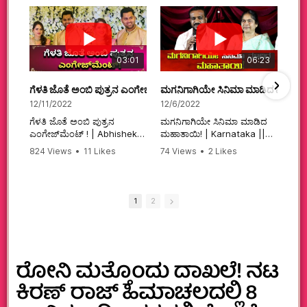
03:01
06:23
ಗೆಳತಿ ಜೊತೆ ಅಂಬಿ ಪುತ್ರನ ಎಂಗೇಜ್‌ಮೆಂಟ್ ! | Abhishek Ambareesh | 
ಮಗನಿಗಾಗಿಯೇ ಸಿನಿಮಾ ಮಾಡಿದ ಮಹಾತಾ
12/11/2022
12/6/2022
ಗೆಳತಿ ಜೊತೆ ಅಂಬಿ ಪುತ್ರನ
ಮಗನಿಗಾಗಿಯೇ ಸಿನಿಮಾ ಮಾಡಿದ
ಎಂಗೇಜ್‌ಮೆಂಟ್ ! | Abhishek
ಮಹಾತಾಯಿ! | Karnataka ||
Ambareesh | Aviva ||
824 Views
•
11 Likes
74 Views
•
2 Likes
#karnataka
•
0 Comments
•
2 Comments
#abhishekambareesh
#kannadamovies
#engagement
#sandalwood
#abhiengagement
1
2
ರೋನಿ ಮತ್ತೊಂದು ದಾಖಲೆ! ನಟ
ಕಿರಣ್ ರಾಜ್ ಹಿಮಾಚಲದಲ್ಲಿ 8