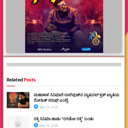
Related
Posts
ಮಹಾಕಾಳಿ ಸಿನಿಮಾಗೆ ಬಾಲಿವುಡ್‌ನ ನ್ಯಾಷನಲ್ ಕ್ರಶ್ ಖ್ಯಾತಿಯ
ರೋಹಿತ್ ಸರಾಫ್ ಎಂಟ್ರಿ
May 19, 2026
ರಕ್ಕಿ ಸಿನಿಮಾ ಹಾಡು “ರಗಡೋ ರಕ್ಕಿ” ಬಂತು
May 19, 2026