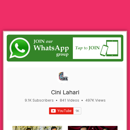
Cini Lahari
9.1K Subscribers
•
841 Videos
•
497K Views