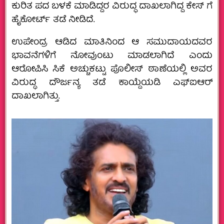
ಕುರಿತ ಪದ ಬಳಕೆ ಮಾಡಿದ್ದರ ವಿರುದ್ಧ ದಾಖಲಾಗಿದ್ದ ಕೇಸ್ ಗೆ
ಹೈಕೋರ್ಟ್ ತಡೆ ನೀಡಿದೆ.
ಉಪೇಂದ್ರ ಆಡಿದ ಮಾತಿನಿಂದ ಆ ಸಮುದಾಯದವರ
ಭಾವನೆಗಳಿಗೆ ನೋವುಂಟು ಮಾಡಲಾಗಿದೆ ಎಂದು
ಆರೋಪಿಸಿ ಸಿಕೆ ಅಚ್ಚುಕಟ್ಟು ಪೊಲೀಸ್ ಠಾಣೆಯಲ್ಲಿ ಅವರ
ವಿರುದ್ಧ ದೌರ್ಜನ್ಯ ತಡೆ ಕಾಯ್ದೆಯಡಿ ಎಫ್ಐಆರ್
ದಾಖಲಾಗಿತ್ತು.