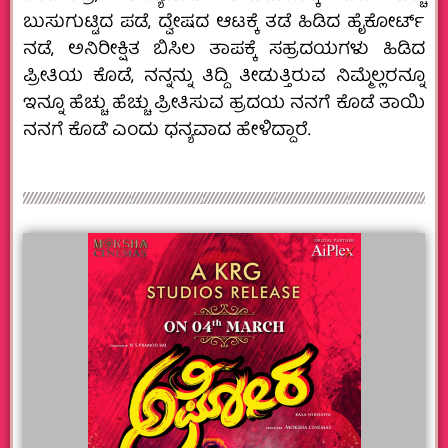
ಬುಸುಗುಟ್ಟಿದ ಪಡೆ, ದ್ವೇಷದ ಆಟಕ್ಕೆ ತಡೆ ಹಿಡಿದ ಹೈಕೋರ್ಟ್
ನಡೆ, ಅನಿರೀಕ್ಷಿತ ಬಿಸಿಲ ತಾಪಕ್ಕೆ ಸಹ್ರದಯಗಳು ಹಿಡಿದ
ಪ್ರೀತಿಯ ಕೊಡೆ, ನನ್ನನ್ನು ತಿದ್ದಿ ತೀಡುತ್ತಿರುವ ನಿಮ್ಮೆಲ್ಲರನ್ನೂ
ಇನ್ನೂ ಹೆಚ್ಚು ಹೆಚ್ಚು ಪ್ರೀತಿಸುವ ಹ್ರದಯ ನನಗೆ ಕೊಡೆ ತಾಯಿ
ನನಗೆ ಕೊಡೆ’ ಎಂದು ಧನ್ಯವಾದ ಹೇಳಿದ್ದಾರೆ.