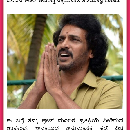
ಚಂದನಗೌಡರ್ ಅವರಿದ್ದ ನ್ಯಾಯಪೀಠ ತಡೆಯಾಜ್ಞೆ ನೀಡಿದೆ.
ಈ ಬಗ್ಗೆ ತಮ್ಮ ಟ್ವೀಟ್ ಮೂಲಕ ಪ್ರತಿಕ್ರಿಯೆ ನೀಡಿರುವ
ಉಪೇಂದ್ರ, ‘ಅನ್ಯಾಯದ ಅನುಮಾನಕ್ಕೆ ಹೆಡೆ ಬಿಚ್ಚಿ