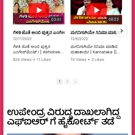
03:01
06:23
ಗೆಳತಿ ಜೊತೆ ಅಂಬಿ ಪುತ್ರನ ಎಂಗೇಜ್‌ಮೆಂಟ್ ! | Abhishek Ambareesh | 
ಮಗನಿಗಾಗಿಯೇ ಸಿನಿಮಾ ಮಾಡಿದ ಮಹಾತಾ
12/11/2022
12/6/2022
ಗೆಳತಿ ಜೊತೆ ಅಂಬಿ ಪುತ್ರನ
ಮಗನಿಗಾಗಿಯೇ ಸಿನಿಮಾ ಮಾಡಿದ
ಎಂಗೇಜ್‌ಮೆಂಟ್ ! | Abhishek
ಮಹಾತಾಯಿ! | Karnataka ||
Ambareesh | Aviva ||
824 Views
•
11 Likes
74 Views
•
2 Likes
#karnataka
•
0 Comments
•
2 Comments
#abhishekambareesh
#kannadamovies
#engagement
#sandalwood
#abhiengagement
1
2
ಉಪೇಂದ್ರ ವಿರುದ್ಧ ದಾಖಲಾಗಿದ್ದ
ಎಫ್ಐಆರ್ ಗೆ ಹೈಕೋರ್ಟ್ ತಡೆ