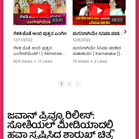
03:01
06:23
ಗೆಳತಿ ಜೊತೆ ಅಂಬಿ ಪುತ್ರನ ಎಂಗೇಜ್‌ಮೆಂಟ್ ! | Abhishek Ambareesh | 
ಮಗನಿಗಾಗಿಯೇ ಸಿನಿಮಾ ಮಾಡಿದ ಮಹಾತಾ
12/11/2022
12/6/2022
ಗೆಳತಿ ಜೊತೆ ಅಂಬಿ ಪುತ್ರನ
ಮಗನಿಗಾಗಿಯೇ ಸಿನಿಮಾ ಮಾಡಿದ
ಎಂಗೇಜ್‌ಮೆಂಟ್ ! | Abhishek
ಮಹಾತಾಯಿ! | Karnataka ||
Ambareesh | Aviva ||
824 Views
•
11 Likes
74 Views
•
2 Likes
#karnataka
•
0 Comments
•
2 Comments
#abhishekambareesh
#kannadamovies
#engagement
#sandalwood
#abhiengagement
1
2
ಜವಾನ್ ಪ್ರಿವ್ಯೂ ರಿಲೀಸ್:
ಸೋಶಿಯಲ್ ಮೀಡಿಯಾದಲ್ಲಿ
ಹವಾ ಸೃಷ್ಟಿಸಿದ ಶಾರುಖ್ ಚಿತ್ರ