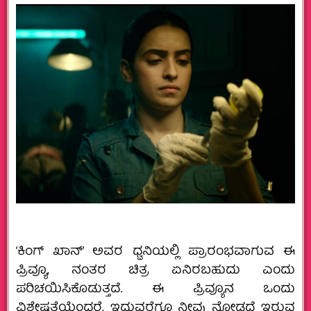
‘ಕಿಂಗ್ ಖಾನ್’ ಅವರ ಧ್ವನಿಯಲ್ಲಿ ಪ್ರಾರಂಭವಾಗುವ ಈ
ಪ್ರಿವ್ಯೂ, ನಂತರ ಚಿತ್ರ ಏನಿರಬಹುದು ಎಂದು
ಪರಿಚಯಿಸಿಕೊಡುತ್ತದೆ. ಈ ಪ್ರಿವ್ಯೂನ ಒಂದು
ವಿಶೇಷತೆಯೆಂದರೆ, ಇದುವರೆಗೂ ನೀವು ನೋಡದೆ ಇರುವ