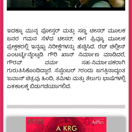
ಇದಕ್ಕೂ ಮುನ್ನ ಪೋಸ್ಟರ್ ಮತ್ತು ಸಣ್ಣ ಟೀಸರ್ ಮೂಲಕ
ಜನರ ಗಮನ ಸೆಳೆದ ಟೀಸರ್, ಈಗ ಪ್ರಿವ್ಯೂ ಮೂಲಕ
ಪ್ರೇಕ್ಷಕರಲ್ಲಿ ಇನ್ನಷ್ಟು ನಿರೀಕ್ಷೆಗಳನ್ನು ಹೆಚ್ಚಿಸಿದೆ. ರೆಡ್ ಚಿಲ್ಲೀಸ್
ಎಂಟರ್ಟೈನ್ಮೆಂಟ್ನಡಿ ಗೌರಿ ಖಾನ್ ನಿರ್ಮಾಣ ಮಾಡಿದರೆ,
ಗೌರವ್ ವರ್ಮ ಸಹ-ನಿರ್ಮಾಪಕರಾಗಿ
ಗುರುತಿಸಿಕೊಂಡಿದ್ದಾರೆ. ಸೆಪ್ಟೆಂಬರ್ 7ರಂದು ಜಗತ್ತಿನಾದ್ಯಂತ
‘ಜವಾನ್’ ಚಿತ್ರವು ಹಿಂದಿ, ತಮಿಳು ಮತ್ತು ತೆಲುಗು ಭಾಷೆಗಳಲ್ಲಿ
ಏಕಕಾಲಕ್ಕೆ ಬಿಡುಗಡೆಯಾಗಲಿದೆ.