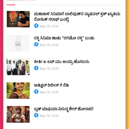
ಮಹಾಕಾಳಿ ಸಿನಿಮಾಗೆ ಬಾಲಿವುಡ್‌ನ ನ್ಯಾಷನಲ್ ಕ್ರಶ್ ಖ್ಯಾತಿಯ
ರೋಹಿತ್ ಸರಾಫ್ ಎಂಟ್ರಿ
May 19, 2026
ರಕ್ಕಿ ಸಿನಿಮಾ ಹಾಡು “ರಗಡೋ ರಕ್ಕಿ” ಬಂತು
May 19, 2026
ಕೀರ್ತಿ ಐ ಲವ್ ಯು ಅಂದ್ರು ಹೊಸಬರು
May 19, 2026
ಅಡಿಕ್ಷನ್ ರಿಲೀಸ್ ಗೆ ರೆಡಿ
May 19, 2026
ಬ್ಲಡ್ ಮಾಫಿಯಾ ವಿರುದ್ಧ ಶೇರ್ ಹೋರಾಟ!
May 16, 2026