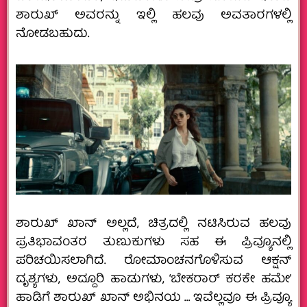
ಶಾರುಖ್ ಅವರನ್ನು ಇಲ್ಲಿ ಹಲವು ಅವತಾರಗಳಲ್ಲಿ
ನೋಡಬಹುದು.
ಶಾರುಖ್ ಖಾನ್ ಅಲ್ಲದೆ, ಚಿತ್ರದಲ್ಲಿ ನಟಿಸಿರುವ ಹಲವು
ಪ್ರತಿಭಾವಂತರ ತುಣುಕುಗಳು ಸಹ ಈ ಪ್ರಿವ್ಯೂನಲ್ಲಿ
ಪರಿಚಯಿಸಲಾಗಿದೆ. ರೋಮಾಂಚನಗೊಳಿಸುವ ಆಕ್ಷನ್
ದೃಶ್ಯಗಳು, ಅದ್ದೂರಿ ಹಾಡುಗಳು, ‘ಬೇಕರಾರ್ ಕರಕೇ ಹಮೇ’
ಹಾಡಿಗೆ ಶಾರುಖ್ ಖಾನ್ ಅಭಿನಯ … ಇವೆಲ್ಲವೂ ಈ ಪ್ರಿವ್ಯೂ