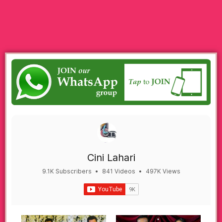
Cini Lahari
9.1K Subscribers
•
841 Videos
•
497K Views