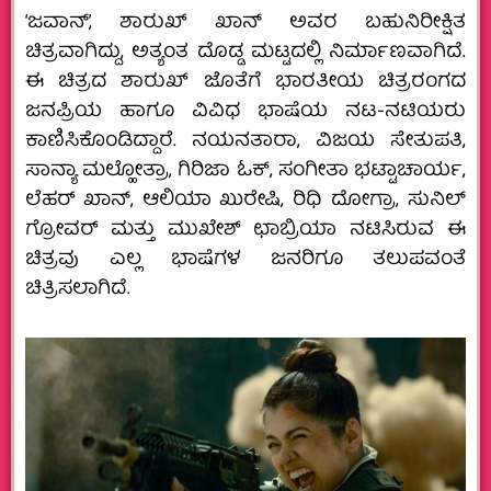
‘ಜವಾನ್’, ಶಾರುಖ್ ಖಾನ್ ಅವರ ಬಹುನಿರೀಕ್ಷಿತ
ಚಿತ್ರವಾಗಿದ್ದು, ಅತ್ಯಂತ ದೊಡ್ಡ ಮಟ್ಟದಲ್ಲಿ ನಿರ್ಮಾಣವಾಗಿದೆ.
ಈ ಚಿತ್ರದ ಶಾರುಖ್ ಜೊತೆಗೆ ಭಾರತೀಯ ಚಿತ್ರರಂಗದ
ಜನಪ್ರಿಯ ಹಾಗೂ ವಿವಿಧ ಭಾಷೆಯ ನಟ-ನಟಿಯರು
ಕಾಣಿಸಿಕೊಂಡಿದ್ದಾರೆ. ನಯನತಾರಾ, ವಿಜಯ ಸೇತುಪತಿ,
ಸಾನ್ಯಾ ಮಲ್ಹೋತ್ರಾ, ಗಿರಿಜಾ ಓಕ್, ಸಂಗೀತಾ ಭಟ್ಟಾಚಾರ್ಯ,
ಲೆಹರ್ ಖಾನ್, ಆಲಿಯಾ ಖುರೇಷಿ, ರಿಧಿ ದೋಗ್ರಾ, ಸುನಿಲ್
ಗ್ರೋವರ್ ಮತ್ತು ಮುಖೇಶ್ ಛಾಬ್ರಿಯಾ ನಟಿಸಿರುವ ಈ
ಚಿತ್ರವು ಎಲ್ಲ ಭಾಷೆಗಳ ಜನರಿಗೂ ತಲುಪವಂತೆ
ಚಿತ್ರಿಸಲಾಗಿದೆ.