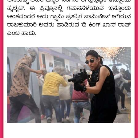
ಅನಿರುದ್ಧ್ ಅವರ ಹಿನ್ನೆಲೆ ಸಂಗೀತ ಈ ಪ್ರಿವ್ಯೂನ ಇನ್ನೊಂದು
ಹೈಲೈಟ್. ಈ ಪ್ರಿವ್ಯೂನಲ್ಲಿ ಗಮನಸೆಳೆಯುವ ಇನ್ನೊಂದು
ಅಂಶವೆಂದರೆ ಅದು ಗ್ರ್ಯಾಮಿ ಪ್ರಶಸ್ತಿಗೆ ನಾಮಿನೇಟ್ ಆಗಿರುವ
ರಾಜಕುಮಾರಿ ಅವರು ಹಾಡಿರುವ ‘ದಿ ಕಿಂಗ್ ಖಾನ್ ರಾಪ್’
ಎಂಬ ಹಾಡು.