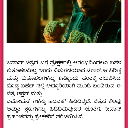
‘ಜವಾನ್’ ಚಿತ್ರದ ಬಗ್ಗೆ ಪ್ರೇಕ್ಷಕರಲ್ಲಿ ಆರಂಭದಿಂದಲೂ ಬಹಳ
ಕುತೂಹಲವಿತ್ತು. ಇಂದು ಬಿಡುಗಡೆಯಾದ ಟೀಸರ್, ಆ ನಿರೀಕ್ಷೆ
ಮತ್ತು ಕುತೂಹಲಗಳನ್ನು ಇನ್ನೊಂದು ಹಂತಕ್ಕೆ ತಲುಪಿಸಿದೆ.
ದೊಡ್ಡ ಬಜೆಟ್ ನಲ್ಲಿ ಅದ್ದೂರಿಯಾಗಿ ಮೂಡಿ ಬಂದಿರುವ ಈ
ಚಿತ್ರ ಆಕ್ಷನ್ ಮತ್ತು
ಎಮೋಷನ್ ಗಳನ್ನು ಹದವಾಗಿ ಹಿಡಿದಿಟ್ಟಿದೆ. ಚಿತ್ರದ ಕೆಲವು
ಅದ್ಭುತ ಕ್ಷಣಗಳನ್ನು ಹಿಡಿದಿಡುವುದರ ಜೊತೆಗೆ, ‘ಜವಾನ್
ಪ್ರಪಂಚವನ್ನು ಪ್ರೇಕ್ಷಕರಿಗೆ ಪರಿಚಯಿಸಿದೆ.