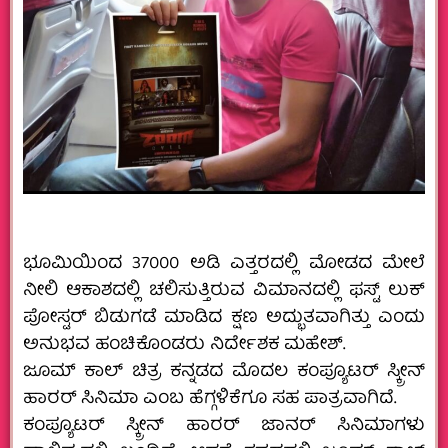
ಭೂಮಿಯಿಂದ 37000 ಅಡಿ ಎತ್ತರದಲ್ಲಿ ಮೋಡದ ಮೇಲೆ
ನೀಲಿ ಆಕಾಶದಲ್ಲಿ ಚಲಿಸುತ್ತಿರುವ ವಿಮಾನದಲ್ಲಿ ಫಸ್ಟ್ ಲುಕ್
ಪೋಸ್ಟರ್ ಬಿಡುಗಡೆ ಮಾಡಿದ ಕ್ಷಣ ಅದ್ಭುತವಾಗಿತ್ತು ಎಂದು
ಅನುಭವ ಹಂಚಿಕೊಂಡರು ನಿರ್ದೇಶಕ ಮಹೇಶ್.
ಜೂಮ್ ಕಾಲ್ ಚಿತ್ರ ಕನ್ನಡದ ಮೊದಲ ಕಂಪ್ಯೂಟರ್ ಸ್ಕ್ರೀನ್
ಹಾರರ್ ಸಿನಿಮಾ ಎಂಬ ಹೆಗ್ಗಳಿಕೆಗೂ ಸಹ ಪಾತ್ರವಾಗಿದೆ.
ಕಂಪ್ಯೂಟರ್ ಸ್ಕ್ರೀನ್ ಹಾರರ್ ಜಾನರ್ ಸಿನಿಮಾಗಳು