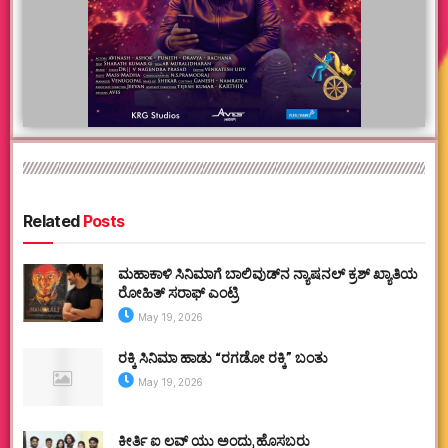
Related
Posts
ಮಹಾಕಾಳಿ ಸಿನಿಮಾಗೆ ಬಾಲಿವುಡ್‌ನ ನ್ಯಾಷನಲ್ ಕ್ರಶ್ ಖ್ಯಾತಿಯ
ರೋಹಿತ್ ಸರಾಫ್ ಎಂಟ್ರಿ
May 19, 2026
ರಕ್ಕಿ ಸಿನಿಮಾ ಹಾಡು “ರಗಡೋ ರಕ್ಕಿ” ಬಂತು
May 19, 2026
ಕೀರ್ತಿ ಐ ಲವ್ ಯು ಅಂದ್ರು ಹೊಸಬರು