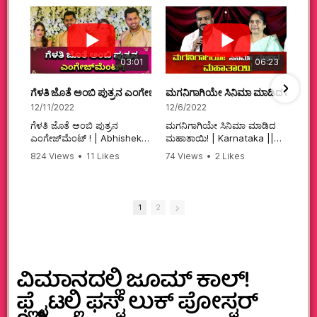
03:01
06:23
ಗೆಳತಿ ಜೊತೆ ಅಂಬಿ ಪುತ್ರನ ಎಂಗೇಜ್‌ಮೆಂಟ್ ! | Abhishek Ambareesh | 
ಮಗನಿಗಾಗಿಯೇ ಸಿನಿಮಾ ಮಾಡಿದ ಮಹಾತಾ
12/11/2022
12/6/2022
ಗೆಳತಿ ಜೊತೆ ಅಂಬಿ ಪುತ್ರನ
ಮಗನಿಗಾಗಿಯೇ ಸಿನಿಮಾ ಮಾಡಿದ
ಎಂಗೇಜ್‌ಮೆಂಟ್ ! | Abhishek
ಮಹಾತಾಯಿ! | Karnataka ||
Ambareesh | Aviva ||
824 Views
•
11 Likes
74 Views
•
2 Likes
#karnataka
•
0 Comments
•
2 Comments
#abhishekambareesh
#kannadamovies
#engagement
#sandalwood
#abhiengagement
1
2
ವಿಮಾನದಲ್ಲಿ ಜೂಮ್ ಕಾಲ್!
ಫ್ಲೈಟಲ್ಲಿ ಫಸ್ಟ್ ಲುಕ್ ಪೋಸ್ಟರ್