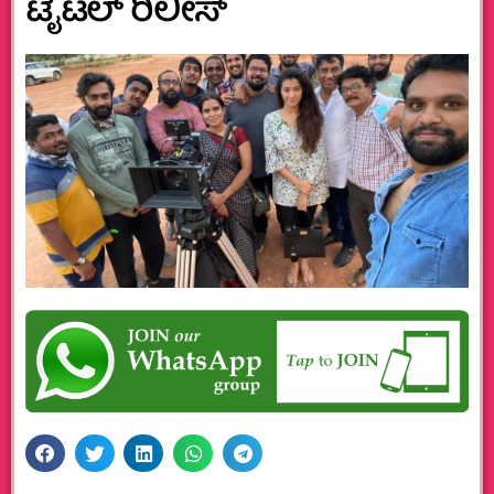
ಟೈಟಲ್ ರಿಲೀಸ್