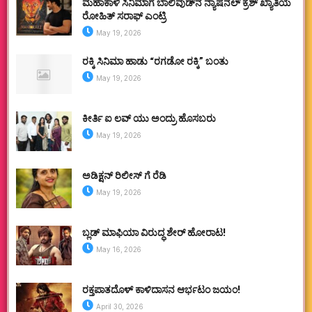
ಮಹಾಕಾಳಿ ಸಿನಿಮಾಗೆ ಬಾಲಿವುಡ್‌ನ ನ್ಯಾಷನಲ್ ಕ್ರಶ್ ಖ್ಯಾತಿಯ
ರೋಹಿತ್ ಸರಾಫ್ ಎಂಟ್ರಿ
May 19, 2026
ರಕ್ಕಿ ಸಿನಿಮಾ ಹಾಡು “ರಗಡೋ ರಕ್ಕಿ” ಬಂತು
May 19, 2026
ಕೀರ್ತಿ ಐ ಲವ್ ಯು ಅಂದ್ರು ಹೊಸಬರು
May 19, 2026
ಅಡಿಕ್ಷನ್ ರಿಲೀಸ್ ಗೆ ರೆಡಿ
May 19, 2026
ಬ್ಲಡ್ ಮಾಫಿಯಾ ವಿರುದ್ಧ ಶೇರ್ ಹೋರಾಟ!
May 16, 2026
ರಕ್ತಪಾತದೊಳ್ ಕಾಳಿದಾಸನ ಆರ್ಭಟಂ ಜಯಂ!
April 30, 2026