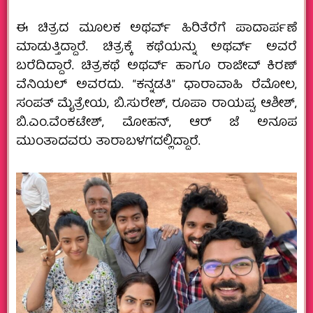
ಈ ಚಿತ್ರದ ಮೂಲಕ ಅಥರ್ವ್ ಹಿರಿತೆರೆಗೆ ಪಾದಾರ್ಪಣೆ
ಮಾಡುತ್ತಿದ್ದಾರೆ. ಚಿತ್ರಕ್ಕೆ ಕಥೆಯನ್ನು ಅಥರ್ವ್ ಅವರೆ
ಬರೆದಿದ್ದಾರೆ. ಚಿತ್ರಕಥೆ ಅಥರ್ವ್ ಹಾಗೂ ರಾಜೀವ್ ಕಿರಣ್
ವೆನಿಯಲ್ ಅವರದು. “ಕನ್ನಡತಿ” ಧಾರಾವಾಹಿ ರೆಮೋಲ,
ಸಂಪತ್ ಮೈತ್ರೇಯ, ಬಿ.ಸುರೇಶ್, ರೂಪಾ ರಾಯಪ್ಪ, ಆಶೀಶ್,
ಬಿ.ಎಂ.ವೆಂಕಟೇಶ್, ಮೋಹನ್, ಆರ್ ಜೆ ಅನೂಪ
ಮುಂತಾದವರು ತಾರಾಬಳಗದಲ್ಲಿದ್ದಾರೆ.