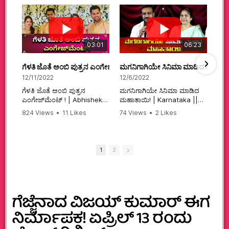
03:01
06:23
ಗೆಳತಿ ಜೊತೆ ಅಂಬಿ ಪುತ್ರನ ಎಂಗೇಜ್‌ಮೆಂಟ್ ! | Abhishek Ambareesh | 
ಮಗನಿಗಾಗಿಯೇ ಸಿನಿಮಾ ಮಾಡಿದ ಮಹಾತಾ
12/11/2022
12/6/2022
ಗೆಳತಿ ಜೊತೆ ಅಂಬಿ ಪುತ್ರನ
ಮಗನಿಗಾಗಿಯೇ ಸಿನಿಮಾ ಮಾಡಿದ
ಎಂಗೇಜ್‌ಮೆಂಟ್ ! | Abhishek
ಮಹಾತಾಯಿ! | Karnataka ||
Ambareesh | Aviva ||
824 Views
•
11 Likes
74 Views
•
2 Likes
#karnataka
•
0 Comments
•
2 Comments
#abhishekambareesh
#kannadamovies
#engagement
#sandalwood
#abhiengagement
1
2
ಗೆಜ್ಜೆನಾದ ವಿಜಯ್ ಕುಮಾರ್ ಈಗ
ನಿರ್ಮಾಪಕ! ಏಪ್ರಿಲ್ 13 ರಂದು