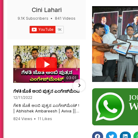
Cini Lahari
9.1K Subscribers
•
841 Videos
•
497K Views
03:01
ಗೆಳತಿ ಜೊತೆ ಅಂಬಿ ಪುತ್ರನ ಎಂಗೇಜ್‌ಮೆಂಟ್ ! | Abhishek Ambareesh | 
ಮಗನಿಗಾಗಿಯೇ ಸಿನಿಮಾ ಮಾ
12/11/2022
12/6/2022
ಗೆಳತಿ ಜೊತೆ ಅಂಬಿ ಪುತ್ರನ ಎಂಗೇಜ್‌ಮೆಂಟ್ !
ಮಗನಿಗಾಗಿಯೇ ಸಿನಿಮಾ ಮಾಡ
| Abhishek Ambareesh | Aviva ||
ಮಹಾತಾಯಿ! | Karnataka 
824 Views
•
11 Likes
74 Views
•
2 Likes
•
2 
#abhishekambareesh
#karnataka #kannadam
•
0 Comments
#engagement #abhiengagement
#sandalwood