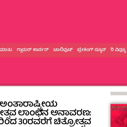
 ಮಾತು
ಗ್ಲಾಮರ್‌ ಕಾರ್ನರ್
ಟಾಲಿವುಡ್
ಬ್ರೇಕಿಂಗ್‌ ನ್ಯೂಸ್
ರಿ ವಿವ್ಯೂ
ಅಂತಾರಾಷ್ಟ್ರೀಯ
ೋತ್ಸವ ಲಾಂಛನ ಅನಾವರಣ:
ಿಂದ 30ರವರೆಗೆ ಚಿತ್ರೋತ್ಸವ