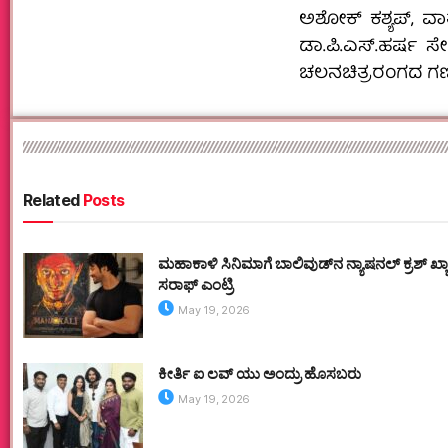
ಅಶೋಕ್ ಕಶ್ಯಪ್, ವಾ
ಡಾ.ಪಿ.ಎಸ್.ಹರ್ಷ ಸ
ಚಲನಚಿತ್ರರಂಗದ ಗಣ್
Related
Posts
ಮಹಾಕಾಳಿ ಸಿನಿಮಾಗೆ ಬಾಲಿವುಡ್‌ನ ನ್ಯಾಷನಲ್ ಕ್ರಶ್ ಖ
ಸರಾಫ್ ಎಂಟ್ರಿ
May 19, 2026
ಕೀರ್ತಿ ಐ ಲವ್ ಯು ಅಂದ್ರು ಹೊಸಬರು
May 19, 2026