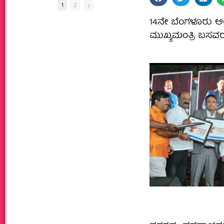
1
2
14ನೇ ಬೆಂಗಳೂರು 
ಮುಖ್ಯಮಂತ್ರಿ ಬಸ