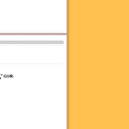
ಕಿ” ಬಂತು