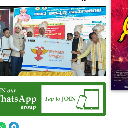
06:23
Aviva ||
ಡಿದ ಮಹಾತಾಯಿ! | Karnataka ||
ಿದ
||
Comments
ovies