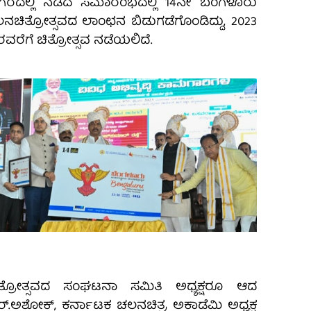
ರದಲ್ಲಿ ನಡೆದ ಸಮಾರಂಭದಲ್ಲಿ 14ನೇ ಬೆಂಗಳೂರು
ನಚಿತ್ರೋತ್ಸವದ ಲಾಂಛನ ಬಿಡುಗಡೆಗೊಂಡಿದ್ದು, 2023
ವರೆಗೆ ಚಿತ್ರೋತ್ಸವ ನಡೆಯಲಿದೆ.
ತ್ರೋತ್ಸವದ ಸಂಘಟನಾ ಸಮಿತಿ ಅಧ್ಯಕ್ಷರೂ ಆದ
ಅಶೋಕ್, ಕರ್ನಾಟಕ ಚಲನಚಿತ್ರ ಅಕಾಡೆಮಿ ಅಧ್ಯಕ್ಷ