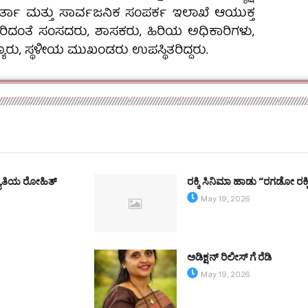
ರ್ತಾ ಮತ್ತು ಸಾರ್ವಜನಿಕ ಸಂಪರ್ಕ ಇಲಾಖೆ ಆಯುಕ್ತ
ೇರಿದಂತೆ ಸಂಸದರು, ಶಾಸಕರು, ಹಿರಿಯ ಅಧಿಕಾರಿಗಳು,
ಯರು, ಸ್ಥಳೀಯ ಮುಖಂಡರು ಉಪಸ್ಥಿತರಿದ್ದರು.
್ಯಾತಿಯ ರೋಹಿತ್
ರಕ್ಕಿ ಸಿನಿಮಾ ಹಾಡು “ರಗಡೋ ರಕ್
May 19, 2026
ಅಡಿಕ್ಷನ್ ರಿಲೀಸ್ ಗೆ ರೆಡಿ
May 19, 2026