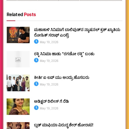
Related
Posts
ಮಹಾಕಾಳಿ ಸಿನಿಮಾಗೆ ಬಾಲಿವುಡ್‌ನ ನ್ಯಾಷನಲ್ ಕ್ರಶ್ ಖ್ಯಾತಿಯ
ರೋಹಿತ್ ಸರಾಫ್ ಎಂಟ್ರಿ
May 19, 2026
ರಕ್ಕಿ ಸಿನಿಮಾ ಹಾಡು “ರಗಡೋ ರಕ್ಕಿ” ಬಂತು
May 19, 2026
ಕೀರ್ತಿ ಐ ಲವ್ ಯು ಅಂದ್ರು ಹೊಸಬರು
May 19, 2026
ಅಡಿಕ್ಷನ್ ರಿಲೀಸ್ ಗೆ ರೆಡಿ
May 19, 2026
ಬ್ಲಡ್ ಮಾಫಿಯಾ ವಿರುದ್ಧ ಶೇರ್ ಹೋರಾಟ!