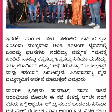
ಇದರಲ್ಲಿ ನಾಯಕ ಹೇಗೆ ಸಕೂಚಿಗೆ ಒಳಗಾಗುತ್ತಾನೆ
ಎಂಬುದು ಮುಖ್ಯವಾದ ಅಂಶ. ಶೂಟಿಂಗ್ ಟೈಮ್‌ನಲ್ಲಿ
ಒಂದಷ್ಟು ಘಟನೆಗಳು ನಡೆದಿದ್ದು, ನಮ್ಮಗಳ ಗಮನಕ್ಕೆ
ಬಂದಿದೆ. ಸಾಕಷ್ಟು ಕಷ್ಟಪಟ್ಟು ಇಷ್ಟಪಟ್ಟು ಸಿನಿಮಾ ಮಾಡಿದ್ದು,
ಎಲ್ಲಾ ಕಲಾವಿದರು ಚನ್ನಾಗಿ ಅಭಿನಯಿಸಿದ್ದಾರೆ. ಈ ಚಿತ್ರಕ್ಕಾಗಿ
ನಾವು ಕತೆಯಾಗಿ ಬದುಕಿದ್ದೇವೆ. ಸಿನಿಮಾವನ್ನು ದೈವ
ಬಬ್ಬುಸ್ವಾಮಿಗೆ ಅರ್ಪಣೆ ಮಾಡುತ್ತೇನೆ’ ಎನ್ನುವರು.
ನಾಯಕ ತ್ರಿವಿಕ್ರಮ ಸಾಮ್ರಾಟ್, ‘ನಾನು ನಟನೆ
ಆರಂಭಿಸುವ ಮೊದಲೇ ಈ ಕಥೆ ಕೇಳಿದ್ದೆ. ಆಗಲೇ ನಂಗೆ
ಕಥೆಯ ಬಗ್ಗೆ ಆಶ್ಚರ್ಯ ಆಗಿತ್ತು. ನಂತರ ಒಂದೆರಡು ಸಿನಿಮಾ
ಆದ ಮೇಲೆ ಈ ಚಿತ್ರಕ್ಕೆ ನಾನು ಆಯ್ಕೆಯಾದೆ. ನಿರ್ದೇಶಕರು