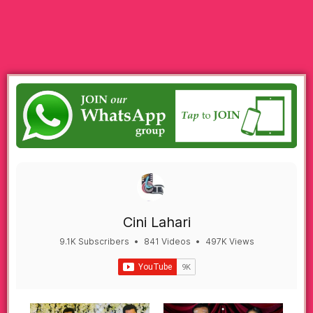
Cini Lahari
9.1K Subscribers
•
841 Videos
•
497K Views