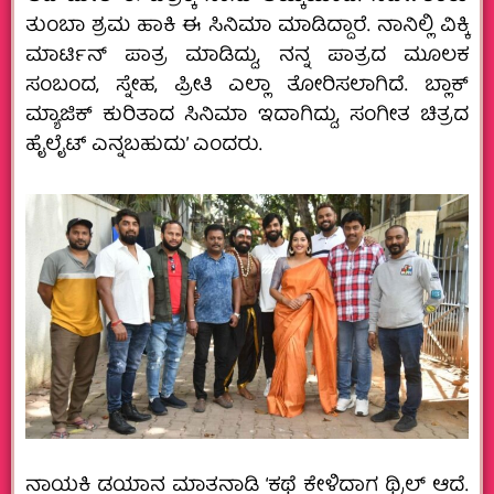
ತುಂಬಾ ಶ್ರಮ ಹಾಕಿ ಈ ಸಿನಿಮಾ ಮಾಡಿದ್ದಾರೆ. ನಾನಿಲ್ಲಿ ವಿಕ್ಕಿ
ಮಾರ್ಟಿನ್ ಪಾತ್ರ ಮಾಡಿದ್ದು, ನನ್ನ ಪಾತ್ರದ ಮೂಲಕ
ಸಂಬಂದ, ಸ್ನೇಹ, ಪ್ರೀತಿ ಎಲ್ಲಾ ತೋರಿಸಲಾಗಿದೆ. ಬ್ಲಾಕ್
ಮ್ಯಾಜಿಕ್ ಕುರಿತಾದ ಸಿನಿಮಾ ಇದಾಗಿದ್ದು, ಸಂಗೀತ ಚಿತ್ರದ
ಹೈಲೈಟ್ ಎನ್ನಬಹುದು’ ಎಂದರು.
ನಾಯಕಿ ಡಯಾನ ಮಾತನಾಡಿ ‘ಕಥೆ ಕೇಳಿದಾಗ ಥ್ರಿಲ್ ಆದೆ.