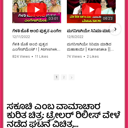
03:01
06:23
ಗೆಳತಿ ಜೊತೆ ಅಂಬಿ ಪುತ್ರನ ಎಂಗೇಜ್‌ಮೆಂಟ್ ! | Abhishek Ambareesh | 
ಮಗನಿಗಾಗಿಯೇ ಸಿನಿಮಾ ಮಾಡಿದ ಮಹಾತಾ
12/11/2022
12/6/2022
ಗೆಳತಿ ಜೊತೆ ಅಂಬಿ ಪುತ್ರನ
ಮಗನಿಗಾಗಿಯೇ ಸಿನಿಮಾ ಮಾಡಿದ
ಎಂಗೇಜ್‌ಮೆಂಟ್ ! | Abhishek
ಮಹಾತಾಯಿ! | Karnataka ||
Ambareesh | Aviva ||
824 Views
•
11 Likes
74 Views
•
2 Likes
#karnataka
•
0 Comments
•
2 Comments
#abhishekambareesh
#kannadamovies
#engagement
#sandalwood
#abhiengagement
1
2
ಸಕೂಚಿ ಎಂಬ ವಾಮಾಚಾರ
ಕುರಿತ ಚಿತ್ರ: ಟ್ರೇಲರ್ ರಿಲೀಸ್ ವೇಳೆ
ನಡೆದ ಘಟನೆ ವಿಚಿತ್ರ…