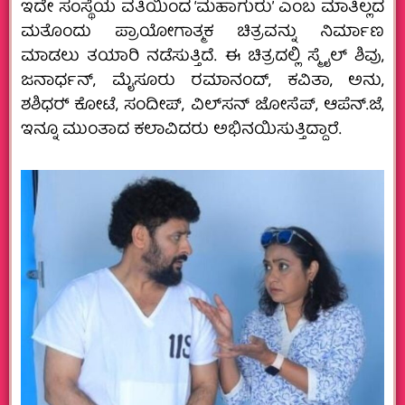
ಇದೇ ಸಂಸ್ಥೆಯ ವತಿಯಿಂದ ‘ಮಹಾಗುರು’ ಎಂಬ ಮಾತಿಲ್ಲದ
ಮತೊಂದು ಪ್ರಾಯೋಗಾತ್ಮಕ ಚಿತ್ರವನ್ನು ನಿರ್ಮಾಣ
ಮಾಡಲು ತಯಾರಿ ನಡೆಸುತ್ತಿದೆ. ಈ ಚಿತ್ರದಲ್ಲಿ ಸ್ಮೈಲ್‍ ಶಿವು,
ಜನಾರ್ಧನ್, ಮೈಸೂರು ರಮಾನಂದ್, ಕವಿತಾ, ಅನು,
ಶಶಿಧರ್‍ ಕೋಟೆ, ಸಂದೀಪ್, ವಿಲ್‍ಸನ್‍ ಜೋಸೆಪ್, ಆಪೆನ್.ಜೆ,
ಇನ್ನೂ ಮುಂತಾದ ಕಲಾವಿದರು ಅಭಿನಯಿಸುತ್ತಿದ್ದಾರೆ.