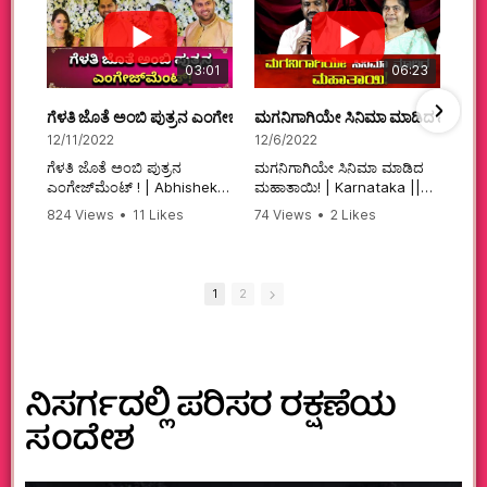
03:01
06:23
ಗೆಳತಿ ಜೊತೆ ಅಂಬಿ ಪುತ್ರನ ಎಂಗೇಜ್‌ಮೆಂಟ್ ! | Abhishek Ambareesh | 
ಮಗನಿಗಾಗಿಯೇ ಸಿನಿಮಾ ಮಾಡಿದ ಮಹಾತಾ
12/11/2022
12/6/2022
ಗೆಳತಿ ಜೊತೆ ಅಂಬಿ ಪುತ್ರನ
ಮಗನಿಗಾಗಿಯೇ ಸಿನಿಮಾ ಮಾಡಿದ
ಎಂಗೇಜ್‌ಮೆಂಟ್ ! | Abhishek
ಮಹಾತಾಯಿ! | Karnataka ||
Ambareesh | Aviva ||
824 Views
•
11 Likes
74 Views
•
2 Likes
#karnataka
•
0 Comments
•
2 Comments
#abhishekambareesh
#kannadamovies
#engagement
#sandalwood
#abhiengagement
1
2
ನಿಸರ್ಗದಲ್ಲಿ ಪರಿಸರ ರಕ್ಷಣೆಯ
ಸಂದೇಶ