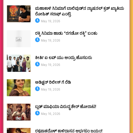
ಮಹಾಕಾಳಿ ಸಿನಿಮಾಗೆ ಬಾಲಿವುಡ್‌ನ ನ್ಯಾಷನಲ್ ಕ್ರಶ್ ಖ್ಯಾತಿಯ
ರೋಹಿತ್ ಸರಾಫ್ ಎಂಟ್ರಿ
May 19, 2026
ರಕ್ಕಿ ಸಿನಿಮಾ ಹಾಡು “ರಗಡೋ ರಕ್ಕಿ” ಬಂತು
May 19, 2026
ಕೀರ್ತಿ ಐ ಲವ್ ಯು ಅಂದ್ರು ಹೊಸಬರು
May 19, 2026
ಅಡಿಕ್ಷನ್ ರಿಲೀಸ್ ಗೆ ರೆಡಿ
May 19, 2026
ಬ್ಲಡ್ ಮಾಫಿಯಾ ವಿರುದ್ಧ ಶೇರ್ ಹೋರಾಟ!
May 16, 2026
ರಕ್ತಪಾತದೊಳ್ ಕಾಳಿದಾಸನ ಆರ್ಭಟಂ ಜಯಂ!