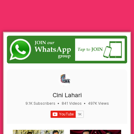
Cini Lahari
9.1K Subscribers
•
841 Videos
•
497K Views