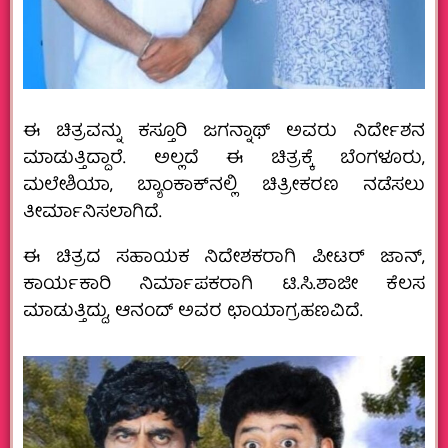
ಈ ಚಿತ್ರವನ್ನು ಕಸ್ತೂರಿ ಜಗನ್ನಾಥ್ ಅವರು ನಿರ್ದೇಶನ
ಮಾಡುತ್ತಿದ್ದಾರೆ. ಅಲ್ಲದೆ ಈ ಚಿತ್ರಕ್ಕೆ ಬೆಂಗಳೂರು,
ಮಲೇಶಿಯಾ, ಬ್ಯಾಂಕಾಕ್‍ನಲ್ಲಿ ಚಿತ್ರೀಕರಣ ನಡೆಸಲು
ತೀರ್ಮಾನಿಸಲಾಗಿದೆ.
ಈ ಚಿತ್ರದ ಸಹಾಯಕ ನಿದೇಶಕರಾಗಿ ಪೀಟರ್ ಜಾನ್,
ಕಾರ್ಯಕಾರಿ ನಿರ್ಮಾಪಕರಾಗಿ ಟಿ.ಸಿ.ಶಾಜೀ ಕೆಲಸ
ಮಾಡುತ್ತಿದ್ದು, ಆನಂದ್ ಅವರ ಛಾಯಾಗ್ರಹಣವಿದೆ.