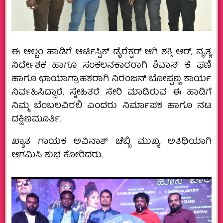
ಈ ಆಲ್ಬಂ ಹಾಡಿಗೆ ಆರ್ಟಿಸ್ಟಿಕ್ ಡೈರೆಕ್ಟರ್ ಆಗಿ ಶಕ್ತಿ ಆರ್, ನೃತ್ಯ
ನಿರ್ದೇಶಕ ಹಾಗೂ ಸಂಕಲನಕಾರರಾಗಿ ಶಿವಾಸ್ ಕೆ ಫಣಿ
ಹಾಗೂ ಛಾಯಾಗ್ರಾಹಕರಾಗಿ ನಿರಂಜನ್ ಬೋಪ್ಪಣ್ಣ ಕಾರ್ಯ
ನಿರ್ವಹಿಸಿದ್ದಾರೆ. ಸ್ನೇಹಿತರೆ ಸೇರಿ ಮಾಡಿರುವ ಈ ಹಾಡಿಗೆ
ನಿಮ್ಮ ಬೆಂಬಲವಿರಲಿ ಎಂದರು ನಿರ್ಮಾಪಕ ಹಾಗೂ ನಟ
ದಕ್ಷಿಣಮೂರ್ತಿ.
ಖ್ಯಾತ ಗಾಯಕ ಅವಿನಾಶ್ ಚೆಬ್ಬಿ ಮುಖ್ಯ ಅತಿಥಿಯಾಗಿ
ಆಗಮಿಸಿ ಶುಭ ಕೋರಿದರು.