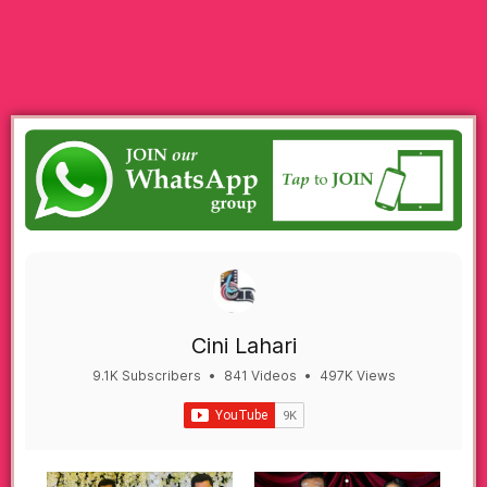
Cini Lahari
9.1K Subscribers
•
841 Videos
•
497K Views