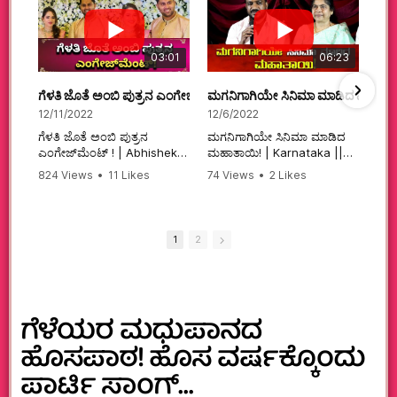
03:01
06:23
ಗೆಳತಿ ಜೊತೆ ಅಂಬಿ ಪುತ್ರನ ಎಂಗೇಜ್‌ಮೆಂಟ್ ! | Abhishek Ambareesh | 
ಮಗನಿಗಾಗಿಯೇ ಸಿನಿಮಾ ಮಾಡಿದ ಮಹಾತಾ
12/11/2022
12/6/2022
ಗೆಳತಿ ಜೊತೆ ಅಂಬಿ ಪುತ್ರನ
ಮಗನಿಗಾಗಿಯೇ ಸಿನಿಮಾ ಮಾಡಿದ
ಎಂಗೇಜ್‌ಮೆಂಟ್ ! | Abhishek
ಮಹಾತಾಯಿ! | Karnataka ||
Ambareesh | Aviva ||
824 Views
•
11 Likes
74 Views
•
2 Likes
#karnataka
•
0 Comments
•
2 Comments
#abhishekambareesh
#kannadamovies
#engagement
#sandalwood
#abhiengagement
1
2
ಗೆಳೆಯರ ಮಧುಪಾನದ
ಹೊಸಪಾಠ! ಹೊಸ ವರ್ಷಕ್ಕೊಂದು
ಪಾರ್ಟಿ ಸಾಂಗ್…