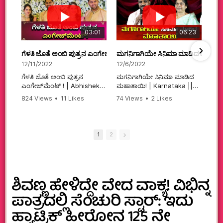
03:01
06:23
ಗೆಳತಿ ಜೊತೆ ಅಂಬಿ ಪುತ್ರನ ಎಂಗೇಜ್‌ಮೆಂಟ್ ! | Abhishek Ambareesh | 
ಮಗನಿಗಾಗಿಯೇ ಸಿನಿಮಾ ಮಾಡಿದ ಮಹಾತಾ
12/11/2022
12/6/2022
ಗೆಳತಿ ಜೊತೆ ಅಂಬಿ ಪುತ್ರನ
ಮಗನಿಗಾಗಿಯೇ ಸಿನಿಮಾ ಮಾಡಿದ
ಎಂಗೇಜ್‌ಮೆಂಟ್ ! | Abhishek
ಮಹಾತಾಯಿ! | Karnataka ||
Ambareesh | Aviva ||
824 Views
•
11 Likes
74 Views
•
2 Likes
#karnataka
•
0 Comments
•
2 Comments
#abhishekambareesh
#kannadamovies
#engagement
#sandalwood
#abhiengagement
1
2
ಶಿವಣ್ಣ ಹೇಳಿದ್ದೇ ವೇದ ವಾಕ್ಯ! ವಿಭಿನ್ನ
ಪಾತ್ರದಲ್ಲಿ ಸೆಂಚುರಿ ಸ್ಟಾರ್: ಇದು
ಹ್ಯಾಟ್ರಿಕ್ ಹೀರೋನ 125 ನೇ