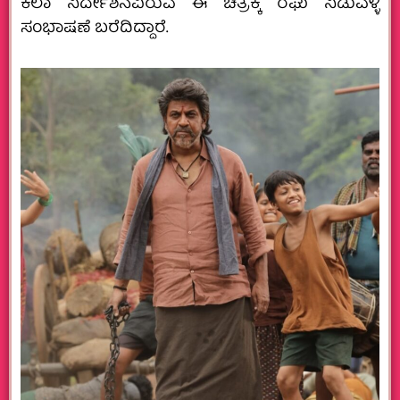
ಕಲಾ ನಿರ್ದೇಶನವಿರುವ ಈ ಚಿತ್ರಕ್ಕೆ ರಘು ನಿಡುವಳ್ಳಿ
ಸಂಭಾಷಣೆ ಬರೆದಿದ್ದಾರೆ.