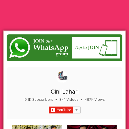
Cini Lahari
9.1K Subscribers
•
841 Videos
•
497K Views