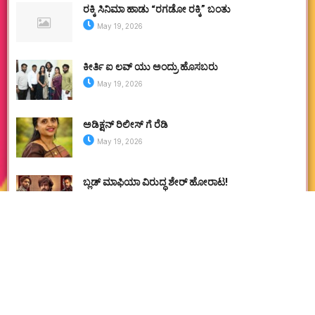
ರಕ್ಕಿ ಸಿನಿಮಾ ಹಾಡು “ರಗಡೋ ರಕ್ಕಿ” ಬಂತು
May 19, 2026
ಕೀರ್ತಿ ಐ ಲವ್ ಯು ಅಂದ್ರು ಹೊಸಬರು
May 19, 2026
ಅಡಿಕ್ಷನ್ ರಿಲೀಸ್ ಗೆ ರೆಡಿ
May 19, 2026
ಬ್ಲಡ್ ಮಾಫಿಯಾ ವಿರುದ್ಧ ಶೇರ್ ಹೋರಾಟ!
May 16, 2026
ರಕ್ತಪಾತದೊಳ್ ಕಾಳಿದಾಸನ ಆರ್ಭಟಂ ಜಯಂ!
April 30, 2026