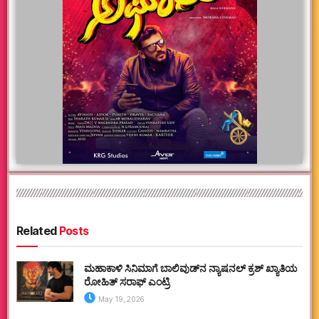
Related
Posts
ಮಹಾಕಾಳಿ ಸಿನಿಮಾಗೆ ಬಾಲಿವುಡ್‌ನ ನ್ಯಾಷನಲ್ ಕ್ರಶ್ ಖ್ಯಾತಿಯ
ರೋಹಿತ್ ಸರಾಫ್ ಎಂಟ್ರಿ
May 19, 2026