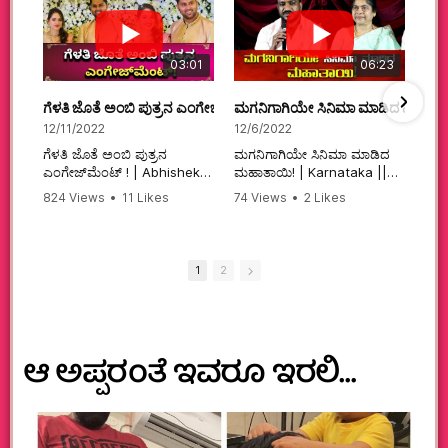
03:01
06:23
ಗೆಳತಿ ಜೊತೆ ಅಂಬಿ ಪುತ್ರನ ಎಂಗೇಜ್‌ಮೆಂಟ್ ! | Abhishek Ambareesh | 
ಮಗನಿಗಾಗಿಯೇ ಸಿನಿಮಾ ಮಾಡಿದ ಮಹಾತಾ
12/11/2022
12/6/2022
ಗೆಳತಿ ಜೊತೆ ಅಂಬಿ ಪುತ್ರನ
ಮಗನಿಗಾಗಿಯೇ ಸಿನಿಮಾ ಮಾಡಿದ
ಎಂಗೇಜ್‌ಮೆಂಟ್ ! | Abhishek
ಮಹಾತಾಯಿ! | Karnataka ||
Ambareesh | Aviva ||
824 Views
•
11 Likes
74 Views
•
2 Likes
#karnataka
•
0 Comments
•
2 Comments
#abhishekambareesh
#kannadamovies
#engagement
#sandalwood
#abhiengagement
1
2
ಆ ಅಪ್ಪರಂತೆ ಇವರೂ ಇರಲಿ…