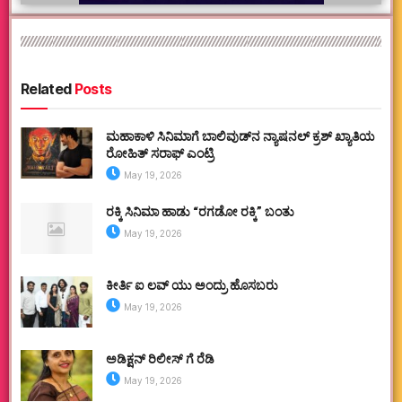
Related
Posts
ಮಹಾಕಾಳಿ ಸಿನಿಮಾಗೆ ಬಾಲಿವುಡ್‌ನ ನ್ಯಾಷನಲ್ ಕ್ರಶ್ ಖ್ಯಾತಿಯ
ರೋಹಿತ್ ಸರಾಫ್ ಎಂಟ್ರಿ
May 19, 2026
ರಕ್ಕಿ ಸಿನಿಮಾ ಹಾಡು “ರಗಡೋ ರಕ್ಕಿ” ಬಂತು
May 19, 2026
ಕೀರ್ತಿ ಐ ಲವ್ ಯು ಅಂದ್ರು ಹೊಸಬರು
May 19, 2026
ಅಡಿಕ್ಷನ್ ರಿಲೀಸ್ ಗೆ ರೆಡಿ
May 19, 2026