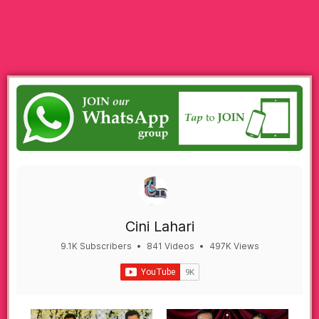
Cini Lahari
9.1K Subscribers
•
841 Videos
•
497K Views