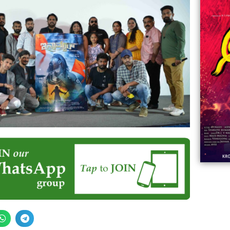
06:23
Aviva ||
ಡಿದ ಮಹಾತಾಯಿ! | Karnataka ||
ಿದ
||
Comments
ovies