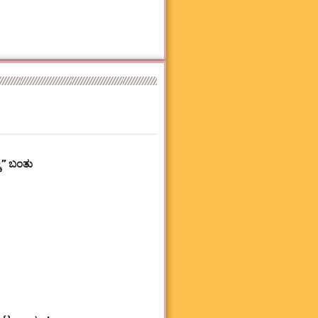
ಕಿ” ಬಂತು