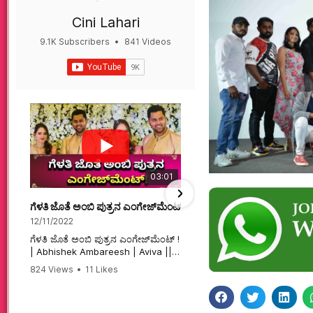
Cini Lahari
9.1K Subscribers
•
841 Videos
•
497K Views
03:01
ಗೆಳತಿ ಜೊತೆ ಅಂಬಿ ಪುತ್ರನ ಎಂಗೇಜ್‌ಮೆಂಟ್ ! | Abhishek Ambareesh | 
ಮಗನಿಗಾಗಿಯೇ ಸಿನಿಮಾ ಮಾ
12/11/2022
12/6/2022
ಗೆಳತಿ ಜೊತೆ ಅಂಬಿ ಪುತ್ರನ ಎಂಗೇಜ್‌ಮೆಂಟ್ !
ಮಗನಿಗಾಗಿಯೇ ಸಿನಿಮಾ ಮಾಡ
| Abhishek Ambareesh | Aviva ||
ಮಹಾತಾಯಿ! | Karnataka 
824 Views
•
11 Likes
74 Views
•
2 Likes
•
2 
#abhishekambareesh
#karnataka #kannadam
•
0 Comments
#engagement #abhiengagement
#sandalwood