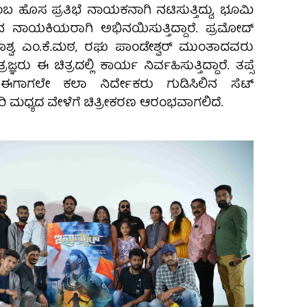
ಬ ಹೊಸ ಪ್ರತಿಭೆ ನಾಯಕನಾಗಿ ನಟಿಸುತ್ತಿದ್ದು, ಭೂಮಿ
ರೋನ ನಾಯಕಿಯರಾಗಿ ಅಭಿನಯಿಸುತ್ತಿದ್ದಾರೆ. ಪ್ರಮೋದ್
ಿತಾಶ್ವ, ಎಂ.ಕೆ.ಮಠ, ರಘು ಪಾಂಡೇಶ್ವರ್ ಮುಂತಾದವರು
ರಜ್ಞರು ಈ ಚಿತ್ರದಲ್ಲಿ ಕಾರ್ಯ ನಿರ್ವಹಿಸುತ್ತಿದ್ದಾರೆ. ತಪ್ಸೆ
ಲಿ ಈಗಾಗಲೇ ಕಲಾ ನಿರ್ದೇಕರು ಗುಡಿಸಿಲಿನ ಸೆಟ್
ಬ್ರವರಿ ಮಧ್ಯದ ವೇಳೆಗೆ ಚಿತ್ರೀಕರಣ ಆರಂಭವಾಗಲಿದೆ.