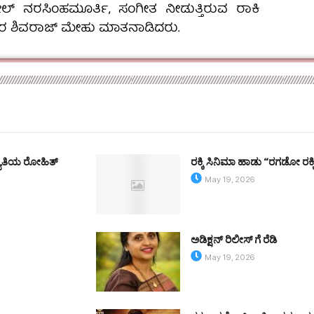
ೀಲ್ ನರಸಿಂಹಮೂರ್ತಿ, ಸಂಗೀತ ನೀಡುತ್ತಿರುವ ರಾಕಿ
 ಶಿವರಾಜ್ ಮೇಹು ಮಾತನಾಡಿದರು.
್ಯಾತಿಯ ರೋಹಿತ್
ರಕ್ಕಿ ಸಿನಿಮಾ ಹಾಡು “ರಗಡೋ ರಕ್
May 19, 2026
ಅಡಿಕ್ಷನ್ ರಿಲೀಸ್ ಗೆ ರೆಡಿ
May 19, 2026