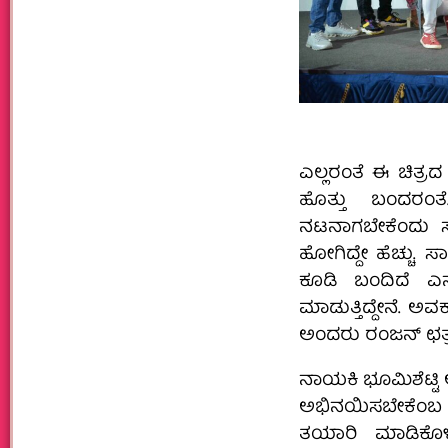
ಎಲ್ಲರಂತೆ ಈ ಚಿತ್ರ
ಹೊತ್ತು ಬಂದರಂತ
ನಟನಾಗಬೇಕೆಂದು ಸಾ
ಹೋಗಿದ್ದೇ ಹೆಚ್ಚ
ಕೂಡಿ ಬಂದಿದೆ ಎನ
ಮಾಡುತ್ತಿದ್ದೇನೆ. ಅವ
ಅಂದರು ರಂಜನ್ ಛತ್
ನಾಯಕಿ ಭೂಮಿಶೆಟ್ಟಿ 
ಅಭಿನಯಿಸಬೇಕೆಂಬ ಆ
ತಯಾರಿ ಮಾಡಿಕೊಳ್ಳು