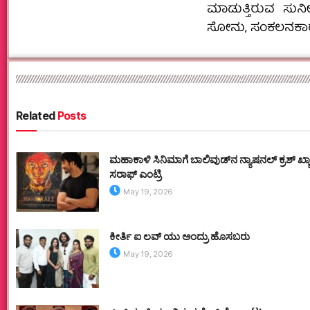
ಮಾಡುತ್ತಿರುವ ಸುನ
ಸೋನು, ಸಂಕಲನಕಾರ
Related
Posts
ಮಹಾಕಾಳಿ ಸಿನಿಮಾಗೆ ಬಾಲಿವುಡ್‌ನ ನ್ಯಾಷನಲ್ ಕ್ರಶ್ ಖ
ಸರಾಫ್ ಎಂಟ್ರಿ
May 19, 2026
ಕೀರ್ತಿ ಐ ಲವ್ ಯು ಅಂದ್ರು ಹೊಸಬರು
May 19, 2026