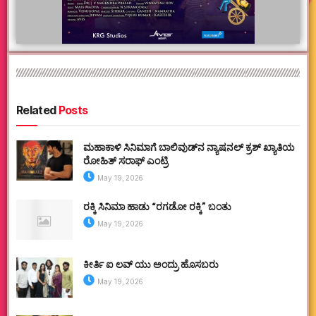
Related
Posts
ಮಹಾಕಾಳಿ ಸಿನಿಮಾಗೆ ಬಾಲಿವುಡ್‌ನ ನ್ಯಾಷನಲ್ ಕ್ರಶ್ ಖ್ಯಾತಿಯ
ರೋಹಿತ್ ಸರಾಫ್ ಎಂಟ್ರಿ
May 19, 2026
ರಕ್ಕಿ ಸಿನಿಮಾ ಹಾಡು “ರಗಡೋ ರಕ್ಕಿ” ಬಂತು
May 19, 2026
ಕೀರ್ತಿ ಐ ಲವ್ ಯು ಅಂದ್ರು ಹೊಸಬರು
May 19, 2026