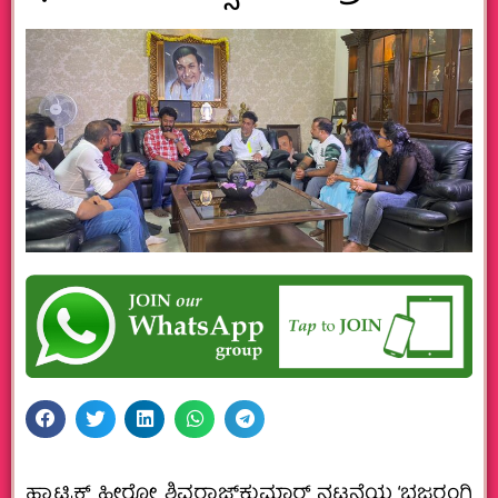
ಹ್ಯಾಟ್ರಿಕ್ ಹೀರೋ ಶಿವರಾಜ್‌ಕುಮಾರ್ ನಟನೆಯ ‘ಭಜರಂಗಿ