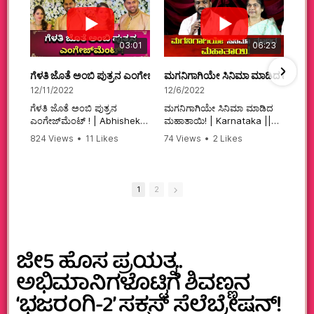
03:01
06:23
ಗೆಳತಿ ಜೊತೆ ಅಂಬಿ ಪುತ್ರನ ಎಂಗೇಜ್‌ಮೆಂಟ್ ! | Abhishek Ambareesh | 
ಮಗನಿಗಾಗಿಯೇ ಸಿನಿಮಾ ಮಾಡಿದ ಮಹಾತಾ
12/11/2022
12/6/2022
ಗೆಳತಿ ಜೊತೆ ಅಂಬಿ ಪುತ್ರನ
ಮಗನಿಗಾಗಿಯೇ ಸಿನಿಮಾ ಮಾಡಿದ
ಎಂಗೇಜ್‌ಮೆಂಟ್ ! | Abhishek
ಮಹಾತಾಯಿ! | Karnataka ||
Ambareesh | Aviva ||
824 Views
•
11 Likes
74 Views
•
2 Likes
#karnataka
•
0 Comments
•
2 Comments
#abhishekambareesh
#kannadamovies
#engagement
#sandalwood
#abhiengagement
1
2
ಜೀ5 ಹೊಸ ಪ್ರಯತ್ನ..
ಅಭಿಮಾನಿಗಳೊಟ್ಟಿಗೆ ಶಿವಣ್ಣನ
‘ಭಜರಂಗಿ-2’ ಸಕ್ಸಸ್ ಸೆಲೆಬ್ರೇಷನ್!