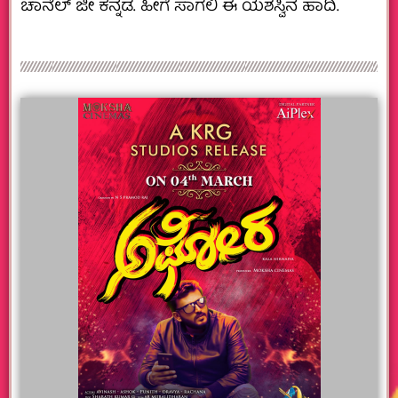
ಚಾನೆಲ್ ಜೀ ಕನ್ನಡ. ಹೀಗೆ ಸಾಗಲಿ ಈ ಯಶಸ್ವಿನ ಹಾದಿ.