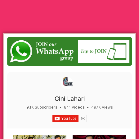
Cini Lahari
9.1K Subscribers
•
841 Videos
•
497K Views