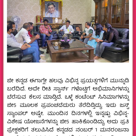
ಜೀ ಕನ್ನಡ ಈಗಾಗ್ಲೇ ಹಲವು ವಿಭಿನ್ನ ಪ್ರಯತ್ನಗಳಿಗೆ ಮುನ್ನುಡಿ
ಬರೆದಿದೆ. ಅದೇ ರೀತಿ ಸ್ಟಾರ್ಸ್ ಗಳೊಟ್ಟಿಗೆ ಅಭಿಮಾನಿಗಳನ್ನು
ಬೆರೆಸುವ ಕೆಲಸ ಮಾಡ್ತಿದೆ. ಒಳ್ಳೆ ಕಂಟೆಂಟ್ ಸಿನಿಮಾಗಳನ್ನು
ಜೀ5 ಮೂಲಕ ಪ್ರಪಂಚದೆದುರು ತೆರೆದಿಡ್ತಿದ್ದು, ಇದು ಜಸ್ಟ್
ಸ್ಯಾಂಪಲ್ ಅಷ್ಟೇ. ಮುಂದಿನ ದಿನಗಳಲ್ಲಿ ಇನ್ನಷ್ಟು ವಿಭಿನ್ನ-
ವಿಶೇಷ ಯೋಜನೆಗಳನ್ನು ಜೀ5 ಹಾಕಿಕೊಂಡಿದ್ದು, ಅದು ಪ್ರತಿ
ಪ್ರೇಕ್ಷಕರಿಗೆ ತಲುಪಿಸಿದೆ ಕನ್ನಡದ ನಂಬರ್ 1 ಮನರಂಜನಾ