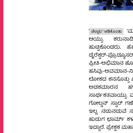
‘
‘ಮು
ಚೆಲ್ಲಾಟ'ಆಡಿಕೊಂಡು
ಆಯ್ತು. ಕರುನ
ಹುಟ್ಟಿಕೊಂಡರು. ಹೆ
ಡೈರೆಕ್ಟರ್-ಪ್ರೊಡ್ಯೂ
ಪ್ರೀತಿ-ಅಭಿಮಾನ ಹ
ಹಸಿವು-ಅವಮಾನ-ನಿಂ
ಲೋಕದ ಕನಸೊತ್ತು 
ಅಡಕಮಾರನ ಹಳ್ಳಿ
ಸಾರ್ಥಕತವಾಯ್ತು. ಮ
ಗೋಲ್ಡನ್ ಸ್ಟಾರ್ ಗಣ
ಇಲ್ಲ. ನಡುನಡುವೆ
ಹುಡುಗ ಛಾರ್ಮ್ ಕಳೆದ
ಇದ್ದಾರೆ. ಪ್ರೇಕ್ಷಕ 