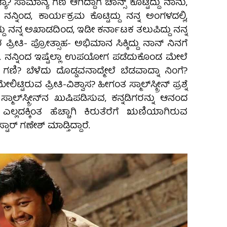
ಯಾ? ಸಾಮಾನ್ಯ ಗಣಿ ಆಗಿದ್ದಾಗ ಚಾನ್ಸ್ ಕೊಟ್ಟಿದ್ದು ನಾನು,
ದು ನನ್ನಿಂದ, ಕಾರ್ಯಕ್ರಮ ಕೊಟ್ಟಿದ್ದು ನನ್ನ ಅಂಗಳದಲ್ಲಿ,
ು ನನ್ನ ಅಖಾಡದಿಂದ, ಇಡೀ ಕರ್ನಾಟಕ ತಲುಪಿದ್ದು ನನ್ನ
 ಪ್ರೀತಿ- ಪ್ರೋತ್ಸಾಹ- ಅಭಿಮಾನ ಸಿಕ್ಕಿದ್ದು ನಾನ್ ನಿನಗೆ
. ನನ್ನಿಂದ ಇಷ್ಟೆಲ್ಲಾ ಉಪಯೋಗ ಪಡೆದುಕೊಂಡ ಮೇಲೆ
 ಗಣಿ? ಬೆಳೆದು ದೊಡ್ಡವನಾದ್ಮೇಲೆ ಬೆಡವಾದ್ನಾ ನಿಂಗೆ?
ಿಟ್ಟಿರುವ ಪ್ರೀತಿ-ವಿಶ್ವಾಸ? ಹೀಗಂತ ಸ್ಮಾಲ್‌ಸ್ಕ್ರೀನ್ ಪ್ರಶ್ನೆ
ಲ್‌ಸ್ಕ್ರೀನ್‌ನ ಖುಷಿಪಡಿಸುವ, ಕನ್ನಡಿಗರನ್ನು ಆನಂದ
 ಎಲ್ಲದಕ್ಕಿಂತ ಹೆಚ್ಚಾಗಿ ಕಿರುತೆರೆಗೆ ಋಣಿಯಾಗಿರುವ
ಟಾರ್ ಗಣೇಶ್ ಮಾಡ್ತಿದ್ದಾರೆ.