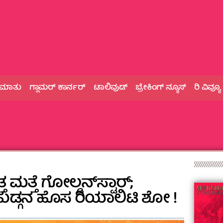
 ಮಾತು
ಗ್ಲಾಮರ್‌ ಕಾರ್ನರ್
ಟಾಲಿವುಡ್
ಬ್ರೇಕಿಂಗ್‌ ನ್ಯೂಸ್
ರಿ ವಿವ್ಯೂ
್ತ ಮತ್ತೆ ಗೋಲ್ಡನ್‌ಸ್ಟಾರ್;
ಡ್ಗನ ಹೊಸ ರಿಯಾಲಿಟಿ ಶೋ !