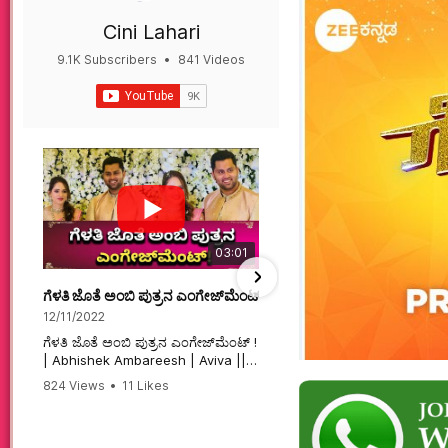
Cini Lahari
9.1K Subscribers
•
841 Videos
•
497K Views
03:01
ಗೆಳತಿ ಜೊತೆ ಅಂಬಿ ಪುತ್ರನ ಎಂಗೇಜ್‌ಮೆಂಟ್ ! | Abhishek Ambareesh | 
ಮಗನಿಗಾಗಿಯೇ ಸಿನಿಮಾ ಮಾ
12/11/2022
12/6/2022
ಗೆಳತಿ ಜೊತೆ ಅಂಬಿ ಪುತ್ರನ ಎಂಗೇಜ್‌ಮೆಂಟ್ !
ಮಗನಿಗಾಗಿಯೇ ಸಿನಿಮಾ ಮಾಡ
| Abhishek Ambareesh | Aviva ||
ಮಹಾತಾಯಿ! | Karnataka 
824 Views
•
11 Likes
74 Views
•
2 Likes
•
2 
#abhishekambareesh
#karnataka #kannadam
•
0 Comments
#engagement #abhiengagement
#sandalwood