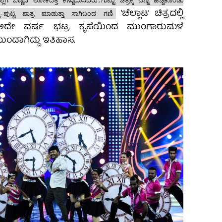
ಗೆ ಬಣ್ಣದ ಲೋಕದತ್ತ ಕಣ್ಣಾಯಿಸಿದರು.ಗುಟ್ಟು ಚಿತ್ರಕ್ಕೆ ಬಣ್ಣ ಹಚ್ಚಿಕೊಂಡು
‘ಚೆಲ್ಲಾಟ’ ಚಿತ್ರದಲ್ಲಿ
್ಣ-ಪುಟ್ಟ ಪಾತ್ರ ಮಾಡುತ್ತಾ ಸಾಗಿಬಂದ ಗಣಿ
ದೇ ವರ್ಷ ಭಟ್ರ ಕೃಪೆಯಿಂದ ಮುಂಗಾರುಮಳೆ
ಂದಾಗಿದ್ದು ಇತಿಹಾಸ.