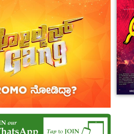
06:23
Aviva ||
ಡಿದ ಮಹಾತಾಯಿ! | Karnataka ||
ಿದ
||
Comments
ovies