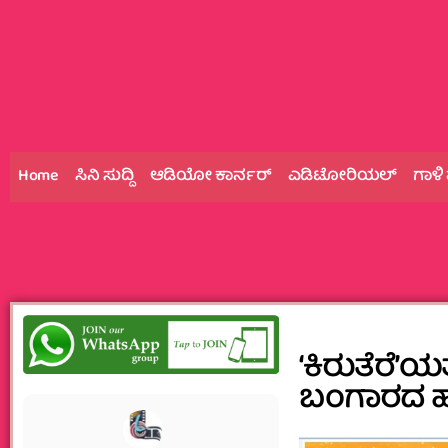
Home
ಸಿನಿ ಸುದ್ದಿ
ಆಡಿಯೋ ಕಾರ್ನರ್
ಎಡಿಟೋರಿಯಲ್
ಗಾಳಿ
‘ಕಿರುತೆರೆ’ಯತ
ಬಂಗಾರದ ಹು