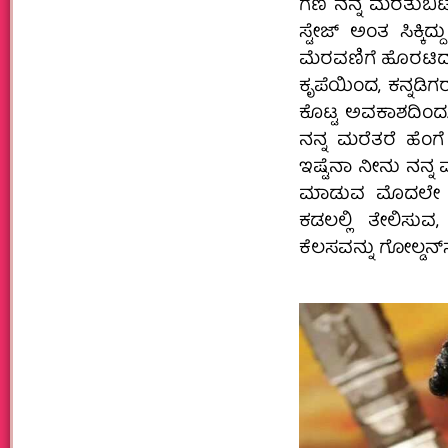
ಗಣಿ ನನ್ನ ಮರೆತುಬಿಟ್
ಸ್ಟೇಜ್ ಅಂತ ಸಿಕ್ಕಿದ್
ಮೆರವಣಿಗೆ ಹೊರಟಿದ್ದ
ಕೃಪೆಯಿಂದ, ಕನ್ನಡಿಗರ
ಕೊಟ್ಟ ಅವಕಾಶದಿಂದ
ನನ್ನ ಮರೆತರೆ ಹೆಂಗೆ
ಇಷ್ಟೆನಾ ನೀನು ನನ್ನ ಮೇಲ
ಮಾಡುವ ಮೊದಲೇ ಸ್ಮಾ
ಕಡಲಲ್ಲಿ ತೇಲಿಸುವ,
ಕೆಲಸವನ್ನು ಗೋಲ್ಡನ್‌ಸ್