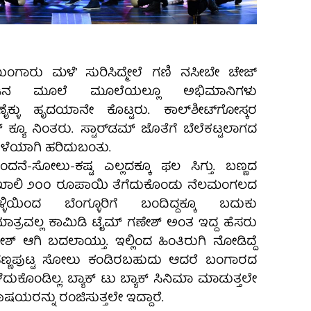
ಂಗಾರು ಮಳೆ’ ಸುರಿಸಿದ್ಮೇಲೆ ಗಣಿ ನಸೀಬೇ ಚೇಜ್
ಾಡಿನ ಮೂಲೆ ಮೂಲೆಯಲ್ಲೂ ಅಭಿಮಾನಿಗಳು
ಣೈಕ್ಳು ಹೃದಯಾನೇ ಕೊಟ್ಟರು. ಕಾಲ್‌ಶೀಟ್‌ಗೋಸ್ಕರ
ಸರ್ ಕ್ಯೂ ನಿಂತರು. ಸ್ಟಾರ್‌ಡಮ್ ಜೊತೆಗೆ ಬೆಲೆಕಟ್ಟಲಾಗದ
ೊಳೆಯಾಗಿ ಹರಿದುಬಂತು.
ದನೆ-ಸೋಲು-ಕಷ್ಟ ಎಲ್ಲದಕ್ಕೂ ಫಲ ಸಿಗ್ತು. ಬಣ್ಣದ
ಖಾಲಿ ೨೦೦ ರೂಪಾಯಿ ತೆಗೆದುಕೊಂಡು ನೆಲಮಂಗಲದ
ಯಿಂದ ಬೆಂಗ್ಳೂರಿಗೆ ಬಂದಿದ್ದಕ್ಕೂ ಬದುಕು
ಾತ್ರವಲ್ಲ ಕಾಮಿಡಿ ಟೈಮ್ ಗಣೇಶ್ ಅಂತ ಇದ್ದ ಹೆಸರು
ೇಶ್ ಆಗಿ ಬದಲಾಯ್ತು. ಇಲ್ಲಿಂದ ಹಿಂತಿರುಗಿ ನೋಡಿದ್ದೆ
 ಸಣ್ಣಪುಟ್ಟ ಸೋಲು ಕಂಡಿರಬಹುದು ಆದರೆ ಬಂಗಾರದ
ುಕೊಂಡಿಲ್ಲ. ಬ್ಯಾಕ್ ಟು ಬ್ಯಾಕ್ ಸಿನಿಮಾ ಮಾಡುತ್ತಲೇ
ಮಹಾಷಯರನ್ನು ರಂಜಿಸುತ್ತಲೇ ಇದ್ದಾರೆ.