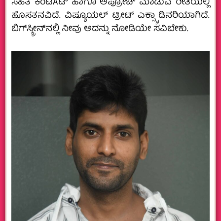
ಸಹಿತ ಕಂಟೆAಟ್ ಹಾಗೂ ಅಪ್ರೋಚ್ ಮಾಡುವ ರೀತಿಯಲ್ಲಿ
ಹೊಸತನವಿದೆ. ವಿಷ್ಯೂಯಲ್ ಟ್ರೀಟ್ ಎಕ್ಸ್ಟ್ರಾಡಿನರಿಯಾಗಿದೆ.
ಬಿಗ್‌ಸ್ಕ್ರೀನ್‌ನಲ್ಲಿ ನೀವು ಅದನ್ನು ನೋಡಿಯೇ ಸವಿಬೇಕು.