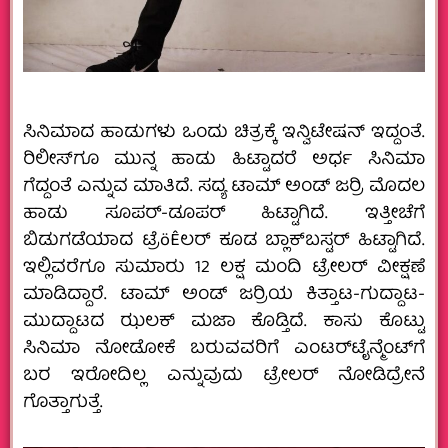
ಸಿನಿಮಾದ ಹಾಡುಗಳು ಒಂದು ಚಿತ್ರಕ್ಕೆ ಇನ್ವಿಟೇಷನ್ ಇದ್ದಂತೆ.
ರಿಲೀಸ್‌ಗೂ ಮುನ್ನ ಹಾಡು ಹಿಟ್ಟಾದರೆ ಅರ್ಧ ಸಿನಿಮಾ
ಗೆದ್ದಂತೆ ಎನ್ನುವ ಮಾತಿದೆ. ಸದ್ಯ ಟಾಮ್ ಅಂಡ್ ಜರ‍್ರಿ ಮೊದಲ
ಹಾಡು ಸೂಪರ್-ಡೂಪರ್ ಹಿಟ್ಟಾಗಿದೆ. ಇತ್ತೀಚೆಗೆ
ಬಿಡುಗಡೆಯಾದ ಟ್ರೆöÊಲರ್ ಕೂಡ ಬ್ಲಾಕ್‌ಬಸ್ಟರ್ ಹಿಟ್ಟಾಗಿದೆ.
ಇಲ್ಲಿವರೆಗೂ ಸುಮಾರು 12 ಲಕ್ಷ ಮಂದಿ ಟ್ರೇಲರ್ ವೀಕ್ಷಣೆ
ಮಾಡಿದ್ದಾರೆ. ಟಾಮ್ ಅಂಡ್ ಜರ‍್ರಿಯ ಕಿತ್ತಾಟ-ಗುದ್ದಾಟ-
ಮುದ್ದಾಟದ ಝಲಕ್ ಮಜಾ ಕೊಡ್ತಿದೆ. ಕಾಸು ಕೊಟ್ಟು
ಸಿನಿಮಾ ನೋಡೋಕೆ ಬರುವವರಿಗೆ ಎಂಟರ್‌ಟೈನ್ಮೆಂಟ್‌ಗೆ
ಬರ ಇರೋದಿಲ್ಲ ಎನ್ನುವುದು ಟ್ರೇಲರ್ ನೋಡಿದ್ರೇನೆ
ಗೊತ್ತಾಗುತ್ತೆ.