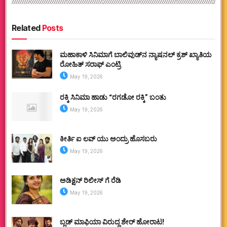
Related
Posts
ಮಹಾಕಾಳಿ ಸಿನಿಮಾಗೆ ಬಾಲಿವುಡ್‌ನ ನ್ಯಾಷನಲ್ ಕ್ರಶ್ ಖ್ಯಾತಿಯ
ರೋಹಿತ್ ಸರಾಫ್ ಎಂಟ್ರಿ
May 19, 2026
ರಕ್ಕಿ ಸಿನಿಮಾ ಹಾಡು “ರಗಡೋ ರಕ್ಕಿ” ಬಂತು
May 19, 2026
ಕೀರ್ತಿ ಐ ಲವ್ ಯು ಅಂದ್ರು ಹೊಸಬರು
May 19, 2026
ಅಡಿಕ್ಷನ್ ರಿಲೀಸ್ ಗೆ ರೆಡಿ
May 19, 2026
ಬ್ಲಡ್ ಮಾಫಿಯಾ ವಿರುದ್ಧ ಶೇರ್ ಹೋರಾಟ!