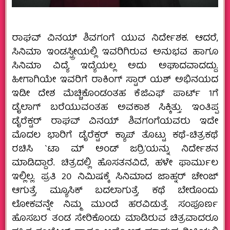
ರಾಘವ್ ವಿನಯ್ ಶಿವಗಂಗೆ ಯುವ ನಿರ್ದೇಶಕ. ಆದರೆ,
ಸಿನಿಮಾ ಇಂಡಸ್ಟ್ರೀಯಲ್ಲಿ ಇವರಿಗಿರುವ ಅನುಭವ ಹಾಗೂ
ಸಿನಿಮಾ ವಿದ್ಯೆ ಇದ್ಯೆಯಲ್ಲ ಅದು ಅಘಾದವಾದದ್ದು.
ಹೀಗಾಗಿಯೇ ಇವರಿಗೆ ರಾಕಿಂಗ್ ಸ್ಟಾರ್ ಯಶ್ ಅಭಿನಯದ
ಇಡೀ ದೇಶ ಮೆಚ್ಚಿಕೊಂಡಂತಹ ಕೆಜಿಎಫ್ ಪಾರ್ಟ್ 1ಗೆ
ಡೈಲಾಗ್ ಬರೆಯುವಂತಹ ಅವಕಾಶ ಸಿಕ್ಕಿತ್ತು. ಇಂತಿಪ್ಪ
ಡೈರೆಕ್ಟರ್ ರಾಘವ್ ವಿನಯ್ ಶಿವಗಂಗೆಯವರು ಇದೇ
ಮೊದಲ ಭಾರಿಗೆ ಡೈರೆಕ್ಟರ್ ಕ್ಯಾಪ್ ತೊಟ್ಟು ಕಥೆ-ಚಿತ್ರಕಥೆ
ರಚಿಸಿ `ಟಾ ಮ್ ಅಂಡ್ ಜರ‍್ರಿ’ಯನ್ನು ನಿರ್ದೇಶನ
ಮಾಡಿದ್ದಾರೆ. ಚಿತ್ರದಲ್ಲಿ ಹೊಸತನವಿದೆ, ಹಳೇ ಫಾರ್ಮುಲ
ಇಲ್ಲಿಲ್ಲ. ಪ್ರತಿ 20 ನಿಮಿಷಕ್ಕೆ ಸಿನಿಮಾದ ಜಾಹ್ನರ್ ಚೇಂಜ್
ಆಗುತ್ತೆ, ಮ್ಯೂಸಿಕ್ ಬದಲಾಗುತ್ತೆ, ಕಥೆ ಬೇರೊಂದು
ಲೋಕವನ್ನೇ ನಿಮ್ಮ ಮುಂದೆ ಹರವಿಡುತ್ತೆ. ಸಂಪೂರ್ಣ
ಹೊಸಬರ ತಂಡ ಸೇರಿಕೊಂಡು ಮಾಡಿರುವ ಚಿತ್ರವಾದರೂ