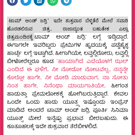
ಟಾಮ್ ಅಂಡ್ ಜರ‍್ರಿ' ಇದೇ ಶುಕ್ರವಾರ ಬೆಳ್ಳಿತೆರೆ ಮೇಲೆ ಸವಾರಿ
ಹೊರಡಲಿರುವ ಚಿತ್ರ. ರಾಜಾದ್ಯಂತ ಬಹುತೇಕ ಎಲ್ಲಾ
ಟಾಮ್ ಅಂಡ್ ಜರ‍್ರಿ’ ಲಗ್ಗೆ ಇಡ್ತಿದ್ದಾರೆ.
ಚಿತ್ರಮಂದಿರಕ್ಕೆ
ಈಗಾಗಲೇ ಇವರಿಬ್ಬರು ಪ್ರೇಮಿಗಳ ಹೃದಯಕ್ಕೆ, ಪಡ್ಡೆಹೈಕ್ಳ
ಹಾರ್ಟ್ಗೆ ಲಗ್ಗೆ ಇಟ್ಟಾಗಿದೆ. ಹೀಗಾಗಿಯೇ, ಲವ್ವಲ್ಲಿರೋರು, ಲವ್ವಲ್ಲಿ
ಬೀಳೋರೆಲ್ಲರೂ ಕೂಡ
`ಹಾಯಾಗಿದೆ ಎದೆಯೊಳಗೆ ಝಲ್
ಎಂದಿದೆ ಈ ಘಳಿಗೆ.. ನೀ ನೋಡೋ ನೋಟವೆಲ್ಲ… ನನ್ನನ್ನೇ
ಕೊಲ್ಲೋ ಹಾಗೇ.. ನೀ ಮೋಡಿ ಮಾಡುವಾಗ.. ನಾ ಸೋತು
ನಿಂತ ಹಾಗೇ.. ನಿನೆಂಥಾ ಮಾಯಗಾತಿಯೇ..
ಹೀಗಂತ
ಹಾಡುತ್ತಾ ಪ್ರೇಮಲೋಕಕ್ಕೆ ಹೋಗಿಬರುತ್ತಿದ್ದಾರೆ. ಕೇವಲ
ಒಂದೇ ಒಂದು ಹಾಡು ಯೂತ್ಸ್ನ ಇಷ್ಟೊಂದು ಇಂಪ್ರೆಸ್
ಮಾಡಿದೆ ಅಂದರೆ ಟಾಮ್ ಅಂಡ್ ಜರ‍್ರಿ ಪೂರ್ತಿ ಸಿನಿಮಾ
ಯೂತ್ಸ್ ಮೇಲೆ ಇನ್ನೆಷ್ಟು ಪ್ರಭಾವ ಬೀರಬಹುದು. ಈ
ಕೂತೂಹಲಕ್ಕೆ ಇದೇ ಶುಕ್ರವಾರ ತೆರೆಬೀಳಲಿದೆ.