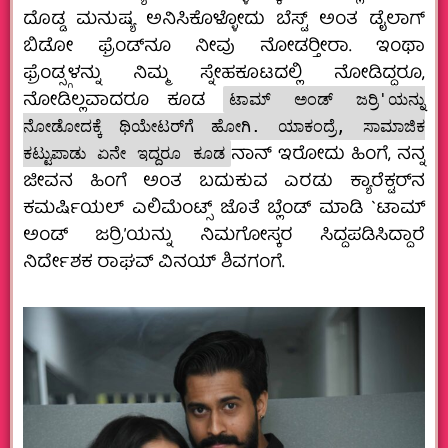
ದೊಡ್ಡ ಮನುಷ್ಯ ಅನಿಸಿಕೊಳ್ಳೋದು ಬೆಸ್ಟ್ ಅಂತ ಡೈಲಾಗ್
ಬಿಡೋ ಫ್ರೆಂಡ್‌ನೂ ನೀವು ನೋಡರ‍್ತೀರಾ. ಇಂಥಾ
ಫ್ರೆಂಡ್ಸ್ಗಳನ್ನು ನಿಮ್ಮ ಸ್ನೇಹಕೂಟದಲ್ಲಿ ನೋಡಿದ್ದರೂ,
ನೋಡಿಲ್ಲವಾದರೂ ಕೂಡ
ಟಾಮ್ ಅಂಡ್ ಜರ‍್ರಿ'ಯನ್ನು
ನೋಡೋದಕ್ಕೆ ಥಿಯೇಟರ್‌ಗೆ ಹೋಗಿ. ಯಾಕಂದ್ರೆ, ಸಾಮಾಜಿಕ
ನಾನ್ ಇರೋದು ಹಿಂಗೆ, ನನ್ನ
ಕಟ್ಟುಪಾಡು ಏನೇ ಇದ್ದರೂ ಕೂಡ
ಜೀವನ ಹಿಂಗೆ ಅಂತ ಬದುಕುವ ಎರಡು ಕ್ಯಾರೆಕ್ಟರ್‌ನ
ಕಮರ್ಷಿಯಲ್ ಎಲಿಮೆಂಟ್ಸ್ ಜೊತೆ ಬ್ಲೆಂಡ್ ಮಾಡಿ `ಟಾಮ್
ಅಂಡ್ ಜರ‍್ರಿ’ಯನ್ನು ನಿಮಗೋಸ್ಕರ ಸಿದ್ದಪಡಿಸಿದ್ದಾರೆ
ನಿರ್ದೇಶಕ ರಾಘವ್ ವಿನಯ್ ಶಿವಗಂಗೆ.