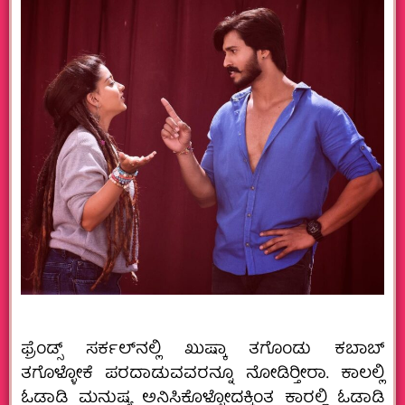
ಫ್ರೆಂಡ್ಸ್ ಸರ್ಕಲ್‌ನಲ್ಲಿ ಖುಷ್ಕಾ ತಗೊಂಡು ಕಬಾಬ್
ತಗೊಳ್ಳೋಕೆ ಪರದಾಡುವವರನ್ನೂ ನೋಡಿರ‍್ತೀರಾ. ಕಾಲಲ್ಲಿ
ಓಡಾಡಿ ಮನುಷ್ಯ ಅನಿಸಿಕೊಳ್ಳೋದಕ್ಕಿಂತ ಕಾರಲ್ಲಿ ಓಡಾಡಿ