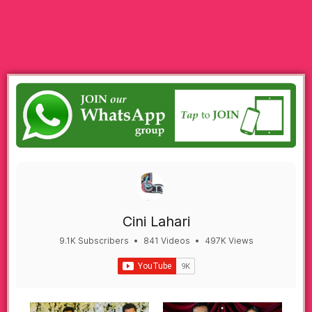
Cini Lahari
9.1K Subscribers
•
841 Videos
•
497K Views