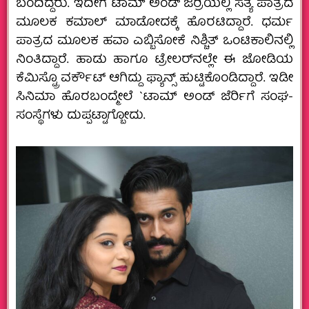
ಬಂದಿದ್ದರು. ಇದೀಗ ಟಾಮ್ ಅಂಡ್ ಜರ‍್ರಿಯಲ್ಲಿ ಸತ್ಯ ಪಾತ್ರದ
ಮೂಲಕ ಕಮಾಲ್ ಮಾಡೋದಕ್ಕೆ ಹೊರಟಿದ್ದಾರೆ. ಧರ್ಮ
ಪಾತ್ರದ ಮೂಲಕ ಹವಾ ಎಬ್ಬಿಸೋಕೆ ನಿಶ್ಚಿತ್ ಒಂಟಿಕಾಲಿನಲ್ಲಿ
ನಿಂತಿದ್ದಾರೆ. ಹಾಡು ಹಾಗೂ ಟ್ರೇಲರ್‌ನಲ್ಲೇ ಈ ಜೋಡಿಯ
ಕೆಮಿಸ್ಟ್ರೊ ವರ್ಕೌಟ್ ಆಗಿದ್ದು ಫ್ಯಾನ್ಸ್ ಹುಟ್ಟಿಕೊಂಡಿದ್ದಾರೆ. ಇಡೀ
ಸಿನಿಮಾ ಹೊರಬಂದ್ಮೇಲೆ `ಟಾಮ್ ಅಂಡ್ ಜೆರ್ರಿಗೆ ಸಂಘ-
ಸಂಸ್ಥೆಗಳು ದುಪ್ಪಟ್ಟಾಗ್ಬೋದು.