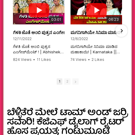
03:01
06:23
ಗೆಳತಿ ಜೊತೆ ಅಂಬಿ ಪುತ್ರನ ಎಂಗೇಜ್‌ಮೆಂಟ್ ! | Abhishek Ambareesh | 
ಮಗನಿಗಾಗಿಯೇ ಸಿನಿಮಾ ಮಾಡಿದ ಮಹಾತಾ
12/11/2022
12/6/2022
ಗೆಳತಿ ಜೊತೆ ಅಂಬಿ ಪುತ್ರನ
ಮಗನಿಗಾಗಿಯೇ ಸಿನಿಮಾ ಮಾಡಿದ
ಎಂಗೇಜ್‌ಮೆಂಟ್ ! | Abhishek
ಮಹಾತಾಯಿ! | Karnataka ||
Ambareesh | Aviva ||
824 Views
•
11 Likes
74 Views
•
2 Likes
#karnataka
•
0 Comments
•
2 Comments
#abhishekambareesh
#kannadamovies
#engagement
#sandalwood
#abhiengagement
1
2
ಬೆಳ್ಳಿತೆರೆ ಮೇಲೆ ಟಾಮ್‌ ಅಂಡ್‌ ಜರ‍್ರಿ
ಸವಾರಿ! ಕೆಜಿಎಫ್ ಡೈಲಾಗ್ ರೈಟರ್
ಹೊಸ ಪ್ರಯತ್ನ; ಗಂಟುಮೂಟೆ