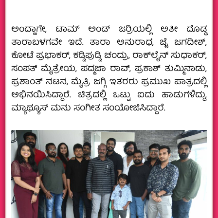
ಅಂದ್ಹಾಗೇ, ಟಾಮ್ ಅಂಡ್ ಜರ‍್ರಿಯಲ್ಲಿ ಅತೀ ದೊಡ್ಡ
ತಾರಾಬಳಗವೇ ಇದೆ. ತಾರಾ ಅನುರಾಧ, ಜೈ ಜಗದೀಶ್,
ಕೋಟೆ ಪ್ರಭಾಕರ್, ಕಡ್ಡಿಪುಡ್ಡಿ ಚಂದ್ರು, ರಾಕ್‌ಲೈನ್ ಸುಧಾಕರ್,
ಸಂಪತ್ ಮೈತ್ರೇಯ, ಪದ್ಮಜಾ ರಾವ್, ಪ್ರಕಾಶ್ ತುಮ್ಮಿನಾಡು,
ಪ್ರಶಾಂತ್ ನಟನ, ಮೈತ್ರಿ ಜಗ್ಗಿ ಇತರರು ಪ್ರಮುಖ ಪಾತ್ರದಲ್ಲಿ
ಅಭಿನಯಿಸಿದ್ದಾರೆ. ಚಿತ್ರದಲ್ಲಿ ಒಟ್ಟು ಐದು ಹಾಡುಗಳಿದ್ದು,
ಮ್ಯಾಥ್ಯೂಸ್ ಮನು ಸಂಗೀತ ಸಂಯೋಜಿಸಿದ್ದಾರೆ.