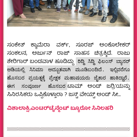
ಸಂಕೇತ್ ಕ್ಯಾಮೆರಾ ವರ್ಕ್, ಸೂರಜ್ ಅಂಕೊಲೇಕರ್
ಸಂಕಲನ, ಅರ್ಜುನ್ ರಾಜ್ ಸಾಹಸ ಚಿತ್ರಕ್ಕಿದೆ. ರಾಜು
ಶೇರಿಗಾರ್ ಬಂಡವಾಳ ಹೂಡಿದ್ದು
ರಿದ್ಧಿ ಸಿದ್ಧಿ ಫಿಲಂಸ್ ಬ್ಯಾನರ್
ಅಡಿಯಲ್ಲಿ ಸಿನಿಮಾ ಅದ್ಬೂತವಾಗಿ ಮೂಡಿಬಂದಿದೆ. ಇಲ್ಲಿವರೆಗೂ
ಹೊಸಬರ ಪ್ರಯತ್ನಕ್ಕೆ ಪ್ರೇಕ್ಷಕ ಮಹಾಷಯರು ಜೈಕಾರ ಹಾಕಿದ್ದಾರೆ.
ಟಾಮ್ ಅಂಡ್ ಜರ‍್ರಿ’ಯನ್ನು
ಈಗ ಸಂಪೂರ್ಣ ಹೊಸಬರ
ಸಿನಿರಸಿಕರು ಒಪ್ಪಿಕೊಳ್ತಾರಾ ? ಜಸ್ಟ್ ವೇಯ್ಟ್ ಅಂಡ್ ಸೀ…
ವಿಶಾಲಾಕ್ಷಿ,ಎಂಟರ್‌ಟೈನ್ಮೆಂಟ್ ಬ್ಯೂರೋ ಸಿನಿಲಹರಿ